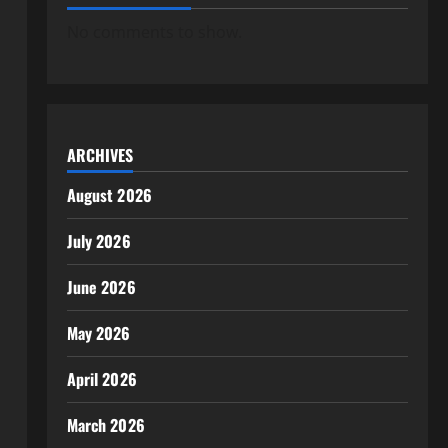
No comments to show.
ARCHIVES
August 2026
July 2026
June 2026
May 2026
April 2026
March 2026