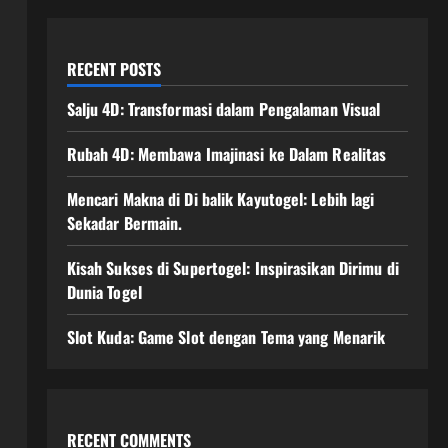
RECENT POSTS
Salju 4D: Transformasi dalam Pengalaman Visual
Rubah 4D: Membawa Imajinasi ke Dalam Realitas
Mencari Makna di Di balik Kayutogel: Lebih lagi
Sekadar Bermain.
Kisah Sukses di Supertogel: Inspirasikan Dirimu di
Dunia Togel
Slot Kuda: Game Slot dengan Tema yang Menarik
RECENT COMMENTS