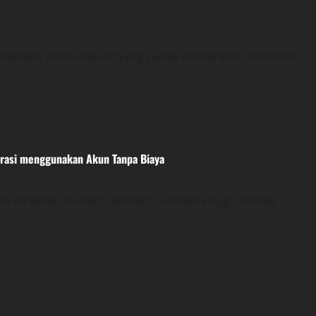
ng menjadi pembahasan yang panas dibicarakan. Return to
rasi menggunakan Akun Tanpa Biaya
ian terkenal di antara pemain, terutama bagi mereka