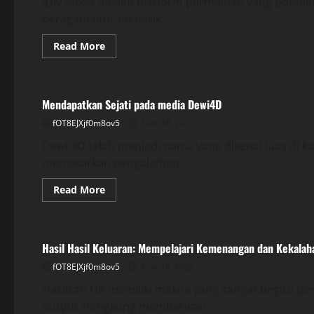
IDN Poker adalah platform permainan yang populer
beragam fitur menarik...
Read
Read More
more
GAME ONLINE
about
IDN
Poker:
Segudang
Mendapatkan Sejati pada media Dewi4D
Keseruan
di
fOT8EJXjf0m8ov5
dalam
June 18, 2025
Satu
Platform
Dewi 4D telah menjadi nama yang dikenal luas di k
menawarkan pengalaman...
Read
Read More
more
GAME ONLINE
about
Mendapatkan
Sejati
pada
Hasil Hasil Keluaran: Mempelajari Kemenangan dan Kekalah
media
Dewi4D
fOT8EJXjf0m8ov5
June 18, 2025
Hasilkan HK memiliki makna yang sangat begitu be
output Hongkong memberikan...