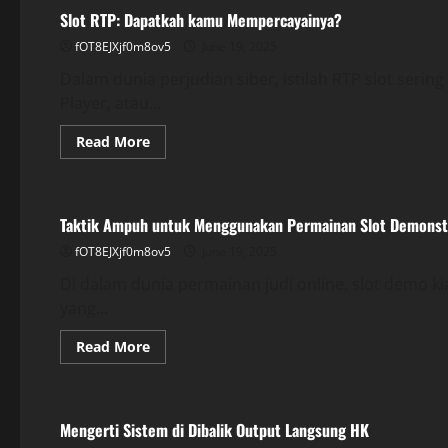
Slot RTP: Dapatkah kamu Mempercayainya?
fOT8EJXjf0m8ov5
June 19, 2025
Dalam dunia perjudian siber, istilah RTP slot seri
Player, atau...
Read
Read More
more
GAME ONLINE
about
Slot
RTP:
Dapatkah
Taktik Ampuh untuk Menggunakan Permainan Slot Demonst
kamu
Mempercayainya?
fOT8EJXjf0m8ov5
June 19, 2025
Di dalam dunia permainan judi online, slot demo k
yang...
Read
Read More
more
GAME ONLINE
about
Taktik
Ampuh
untuk
Mengerti Sistem di Dibalik Output Langsung HK
Menggunakan
Permainan