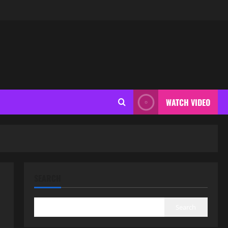
WATCH VIDEO
SEARCH
Search