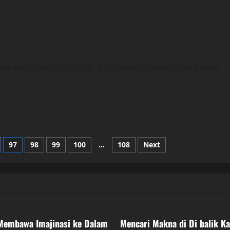
me yang sangat populer di Indonesia, menarik perhatian
97
98
99
100
…
108
Next
LINE
GAME ONLINE
Membawa Imajinasi ke Dalam
Mencari Makna di Di balik Ka