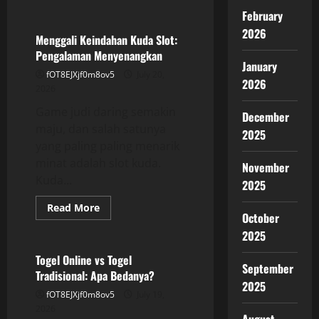
GAME ONLINE
about
February
Slot
Kuda:
2026
Game
Menggali Keindahan Kuda Slot:
Slot
Pengalaman Menyenangkan
dengan
January
Tema
fOT8EJXjf0m8ov5
July 20,
yang
2026
Menarik
2026
Game judi daring semakin
December
maju, dan salah satunya
2025
yang paling paling menarik
minat adalah slot kuda.
November
Kuda...
2025
Read
Read More
October
more
GAME ONLINE
about
2025
Menggali
Keindahan
Kuda
Togel Online vs Togel
Slot:
September
Tradisional: Apa Bedanya?
Pengalaman
2025
Menyenangkan
fOT8EJXjf0m8ov5
July 19,
2026