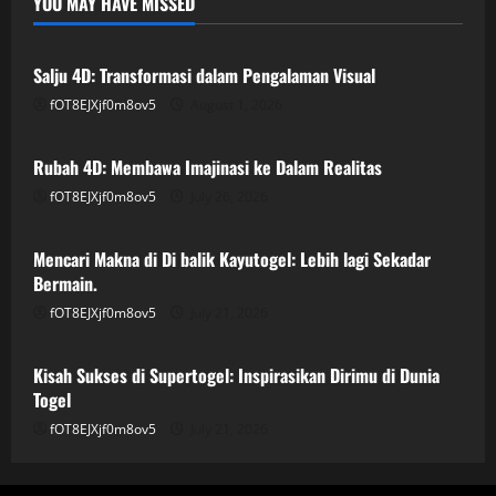
YOU MAY HAVE MISSED
GAME ONLINE
Salju 4D: Transformasi dalam Pengalaman Visual
fOT8EJXjf0m8ov5
August 1, 2026
GAME ONLINE
Rubah 4D: Membawa Imajinasi ke Dalam Realitas
fOT8EJXjf0m8ov5
July 26, 2026
GAME ONLINE
Mencari Makna di Di balik Kayutogel: Lebih lagi Sekadar
Bermain.
fOT8EJXjf0m8ov5
July 21, 2026
GAME ONLINE
Kisah Sukses di Supertogel: Inspirasikan Dirimu di Dunia
Togel
fOT8EJXjf0m8ov5
July 21, 2026