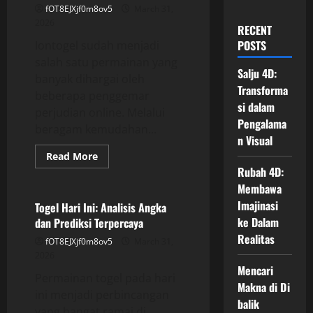
fOT8EJXjf0m8ov5
March 31,
2026
RECENT
POSTS
Iontogel sudah menjadi
salah satu permainan yang
Salju 4D:
banyak dihargai oleh
Transforma
beberapa penggemar
si dalam
perjudian online. Melalui
Pengalama
beragam kemudahan...
n Visual
Read
Read More
more
Rubah 4D:
GAME ONLINE
about
Taktik
Membawa
Jitu
Imajinasi
Menang
Togel Hari Ini: Analisis Angka
di
ke Dalam
dan Prediksi Terpercaya
Iontogel.com
Setiap
Realitas
fOT8EJXjf0m8ov5
March 31,
Hari
2026
Mencari
Permainan togel pada hari
Makna di Di
ini menjadi perbincangan
balik
yang hangat ramai di