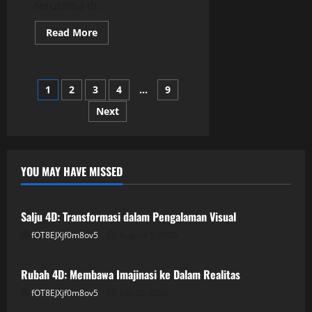
terutama di...
Read
Read More
more
about
Keajaiban|Kayu
Togel:
Informasi
Posts
1
2
3
4
…
9
serta
Tips
Next
pagination
YOU MAY HAVE MISSED
GAME ONLINE
Salju 4D: Transformasi dalam Pengalaman Visual
fOT8EJXjf0m8ov5
August 1, 2026
GAME ONLINE
Rubah 4D: Membawa Imajinasi ke Dalam Realitas
fOT8EJXjf0m8ov5
July 26, 2026
GAME ONLINE