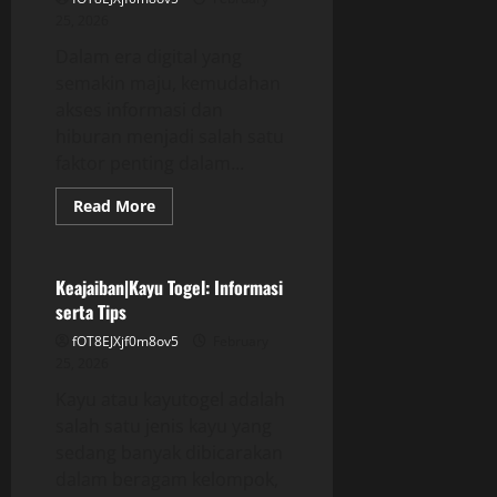
Ini
yang
25, 2026
Patut
Kalian
Dalam era digital yang
Uji
semakin maju, kemudahan
akses informasi dan
hiburan menjadi salah satu
faktor penting dalam...
Read
Read More
more
GAME ONLINE
about
Menyelami
Dunia
Slot
Keajaiban|Kayu Togel: Informasi
Pulsa
serta Tips
Tri
dan
fOT8EJXjf0m8ov5
February
Indosat
dengan
25, 2026
Mudah
Kayu atau kayutogel adalah
salah satu jenis kayu yang
sedang banyak dibicarakan
dalam beragam kelompok,