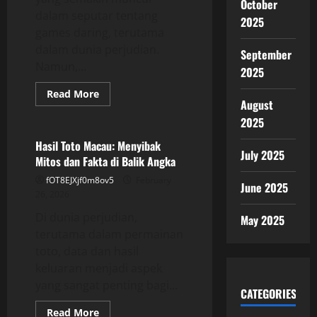
October
dalam seputar tentang
2025
games daring, terutama
dalam dunia perjudian.
September
Namun,...
2025
Read
Read More
more
August
GAME ONLINE
about
2025
Kisah
ataupun
Realita
Hasil Toto Macau: Menyibak
tentang
July 2025
Mitos dan Fakta di Balik Angka
WargaBet
yang
fOT8EJXjf0m8ov5
February
Perlu
June 2025
Diketahui
26, 2026
Di dunia perjudian,
May 2025
terutama dalam permainan
toto, data dan hasil
keluaran menjadi aspek
yang sangat penting bagi...
CATEGORIES
Read
Read More