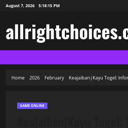
Skip
August 7, 2026
5:18:16 PM
to
content
allrightchoices
Home
2026
February
Keajaiban|Kayu Togel: Info
GAME ONLINE
Keajaiban|Kayu Togel: 