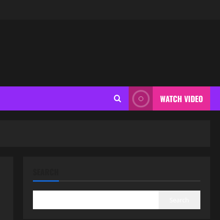
WATCH VIDEO
SEARCH
Search