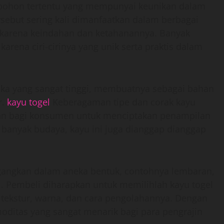
i pohon tertentu yang mempunyai keunikan dalam
rsebut sering kali dimanfaatkan dalam berbagai
ik karena keindahan dan ketahanannya. Banyak
arena ciri-cirinya yang unik serta praktis dalam
etika yang sangat tinggi, membuatnya sebagai bahan
r.
kayu togel
Keberagaman tipe dan corak kayu
ihan bagi konsumen untuk menciptakan penampilan
banyak budaya, kayu ini juga dianggap dianggap
agangkan dalam aneka bentuk, contohnya lembaran,
i. Pembeli diharapkan untuk memilihlah kayu togel
tekstur, warna, dan cara pengolahannya. Dengan
oditas yang sangat menarik bagi para pengrajin