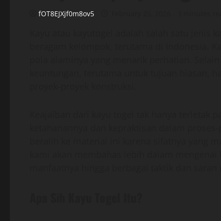
fOT8EJXjf0m8ov5
February 25, 2026
3 minutes re
Kayu atau kayutogel adalah salah satu jenis 
beragam kelompok, terutama di Indonesia. Ka
pola alaminya yang menarik perhatian. Selai
keuntungan, terutama untuk tujuan hiasan, h
proyek-proyek konstruksi.
Keajaiban dari kayu togel tak hanya terletak pa
ketahanannya dan kepraktisan dalam proses-
beralih ke material ini karena sifatnya yang 
kami akan membahas lebih dalam mengenai ka
manfaatnya hingga berbagai taktik dan saran
Apa Sih Kayu Togel Itu?