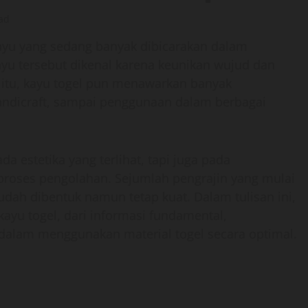
ad
kayu yang sedang banyak dibicarakan dalam
yu tersebut dikenal karena keunikan wujud dan
n itu, kayu togel pun menawarkan banyak
andicraft, sampai penggunaan dalam berbagai
da estetika yang terlihat, tapi juga pada
proses pengolahan. Sejumlah pengrajin yang mulai
mudah dibentuk namun tetap kuat. Dalam tulisan ini,
yu togel, dari informasi fundamental,
 dalam menggunakan material togel secara optimal.