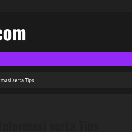
.com
rmasi serta Tips
Informasi serta Tips