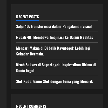
RECENT POSTS
Salju 4D: Transformasi dalam Pengalaman Visual
Rubah 4D: Membawa Imajinasi ke Dalam Realitas
Mencari Makna di Di balik Kayutogel: Lebih lagi
Sekadar Bermain.
Kisah Sukses di Supertogel: Inspirasikan Dirimu di
Dunia Togel
Slot Kuda: Game Slot dengan Tema yang Menarik
RECENT COMMENTS