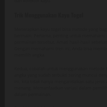
dan kolektor kayu.
Trik Menggunakan Kayu Togel
Menerapkan kayu togel bisa metode yang bagu
bermain. Pertama, penting untuk memahami p
permainan tersebut. Amati hasil-hasil sebel
Dengan memahami tren ini, Anda bisa membuat
memilih angka.
Kedua, cobalah untuk menggunakan metode 
angka yang sudah terbukti sering muncul den
ini, kita tidak hanya mengandalkan satu jen
menang. Memanfaatkan variasi dalam pemilih
dalam permainan.