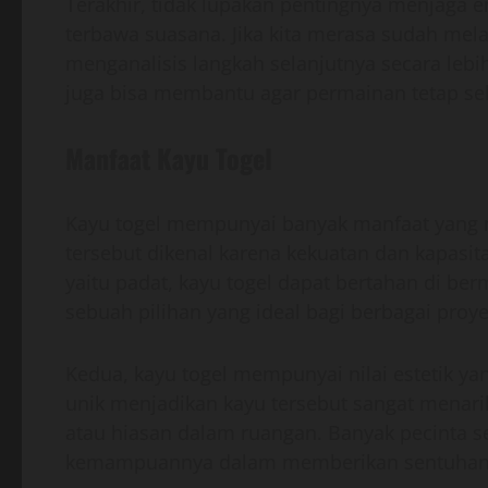
Terakhir, tidak lupakan pentingnya menjaga e
terbawa suasana. Jika kita merasa sudah mel
menganalisis langkah selanjutnya secara lebih
juga bisa membantu agar permainan tetap se
Manfaat Kayu Togel
Kayu togel mempunyai banyak manfaat yang 
tersebut dikenal karena kekuatan dan kapasit
yaitu padat, kayu togel dapat bertahan di be
sebuah pilihan yang ideal bagi berbagai proye
Kedua, kayu togel mempunyai nilai estetik yan
unik menjadikan kayu tersebut sangat menari
atau hiasan dalam ruangan. Banyak pecinta se
kemampuannya dalam memberikan sentuhan e