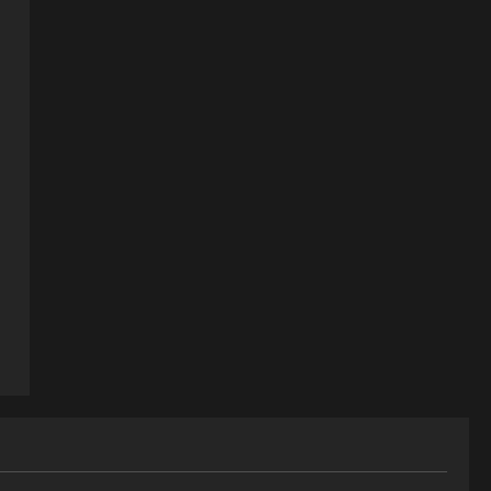
GAME ONLINE