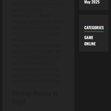
May 2025
menarik yang tidak ada di
tempat bermain
konvensional. Berkat
berbagai kemudahan serta
CATEGORIES
kemudahan yang tersedia,
toto online jadi opsi yang
GAME
menggugah untuk
ONLINE
sejumlah orang yang ingin
menguji nasib mereka. Hal
ini menjadikan permainan
toto lebih interaktif dan
membahagiakan, seiring
dengan kemajuan zaman
digitalisasi yang kian cepat.
Strategi Menang di
Togel