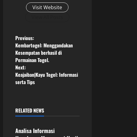
Visit Website
View All Posts
P
Previous:
Kembartogel: Menggandakan
o
Kesempatan berhasil di
Permainan Togel.
s
Next:
Keajaiban|Kayu Togel: Informasi
t
serta Tips
n
a
RELATED NEWS
v
GAME ONLINE
i
Analisa Informasi