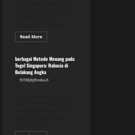
togel Singapore, banyak
individu yang menantikan
hasil akhir dari hasil
pengundian langsung...
Read
Read More
more
GAME ONLINE
about
Hadiah
SGP:
Hadiah
berbagai Metode Menang pada
Spesial
Togel Singapura: Rahasia di
di
Di
Belakang Angka
Balik
Setiap
fOT8EJXjf0m8ov5
July 28,
Hasil
2025
Langsung
Dalam dunia perjudian ,
togel SGP menjadi satu di
antara permainan yang
paling menarik dengan
banyak sekali...