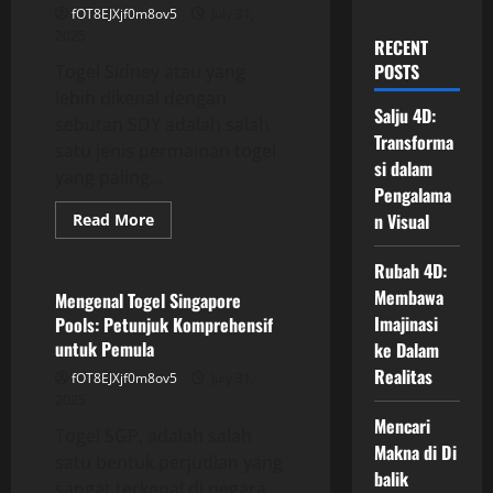
fOT8EJXjf0m8ov5
July 31,
2025
RECENT
POSTS
Togel Sidney atau yang
lebih dikenal dengan
Salju 4D:
sebutan SDY adalah salah
Transforma
satu jenis permainan togel
si dalam
yang paling...
Pengalama
Read
n Visual
Read More
more
GAME ONLINE
about
Nomor
Rubah 4D:
SDY
Membawa
Hari
Mengenal Togel Singapore
Ini:
Imajinasi
Pools: Petunjuk Komprehensif
Prediksi
dan
untuk Pemula
ke Dalam
Analisis
Terbaik
Realitas
fOT8EJXjf0m8ov5
July 31,
2025
Mencari
Togel SGP, adalah salah
Makna di Di
satu bentuk perjudian yang
balik
sangat terkenal di negara