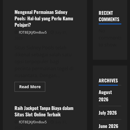
Togel
Hong
Kong:
Mengenal Permainan Sidney
RECENT
Ulasan
Pools: Hal-hal yang Perlu Kamu
COMMENTS
Mendalam
untuk
Pelajari?
Prediksi
No
Jitu
fOT8EJXjf0m8ov5
July 31,
comments
2025
to show.
Situs Sidney Pools telah
dikenal sebagai salah satu
opsi terpopuler bagi
pecinta permainan togel di
nusantara. Dengan...
ARCHIVES
Read
Read More
more
August
GAME ONLINE
about
Mengenal
2026
Permainan
Sidney
Raih Jackpot Tanpa Biaya dalam
Pools:
July 2026
Situs Slot Online Terbaik
Hal-
hal
fOT8EJXjf0m8ov5
July 31,
yang
June 2026
Perlu
2025