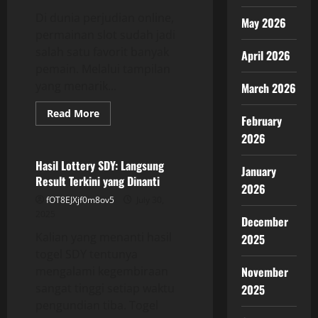
Kamu
Pelajari?
Di dunia perjudian online,
May 2026
permainan slot sudah jadi
salah satu favorit banyak
April 2026
pemain. Melalui tampilan
yang menarik...
March 2026
Read
Read More
February
more
GAME ONLINE
about
2026
Raih
Jackpot
Tanpa
Hasil Lottery SDY: Langsung
January
Biaya
Result Terkini yang Dinanti
dalam
2026
Situs
fOT8EJXjf0m8ov5
July 30,
Slot
Online
2025
December
Terbaik
Kalian yang menanti hasil
2025
togel SDY tentunya
mengalami kegembiraan
November
sangat tinggi setiap waktu
2025
pengundian tiba. Togel