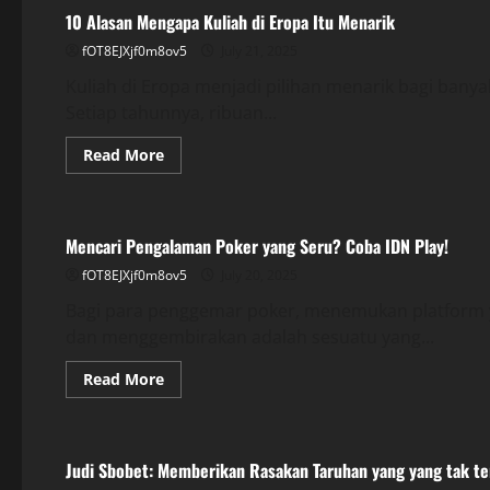
10 Alasan Mengapa Kuliah di Eropa Itu Menarik
fOT8EJXjf0m8ov5
July 21, 2025
Kuliah di Eropa menjadi pilihan menarik bagi bany
Setiap tahunnya, ribuan...
Read
Read More
more
GAME ONLINE
about
10
Alasan
Mengapa
Mencari Pengalaman Poker yang Seru? Coba IDN Play!
Kuliah
di
fOT8EJXjf0m8ov5
Eropa
July 20, 2025
Itu
Menarik
Bagi para penggemar poker, menemukan platform
dan menggembirakan adalah sesuatu yang...
Read
Read More
more
GAME ONLINE
about
Mencari
Pengalaman
Poker
Judi Sbobet: Memberikan Rasakan Taruhan yang yang tak te
yang
Seru?