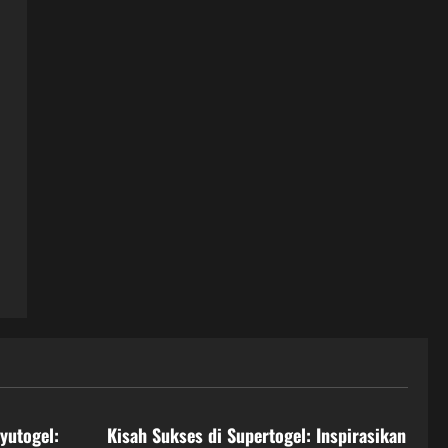
GAME ONLINE
yutogel:
Kisah Sukses di Supertogel: Inspirasikan