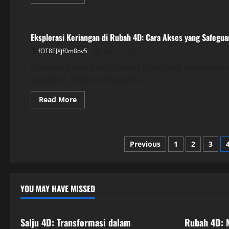
more
GAME ONLINE
about
Secrets
di
Behind
Eksplorasi Keriangan di Rubah 4D: Cara Akses yang Safegu
Keluaran
HK:
fOT8EJXjf0m8ov5
Mencari
July 17, 2025
Lottery
yang
Dalam era maya kini, banyak situs yang memberika
Menang
Rubah4d. Platform Rubah4d...
Read
Read More
more
about
Eksplorasi
Keriangan
di
Posts
Rubah
Previous
1
2
3
4D:
Cara
pagination
Akses
yang
Safeguarded
YOU MAY HAVE MISSED
GAME ONLINE
GAME ON
Salju 4D: Transformasi dalam
Rubah 4D: 