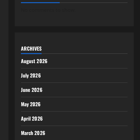
No comments to show.
ARCHIVES
August 2026
July 2026
June 2026
May 2026
April 2026
March 2026