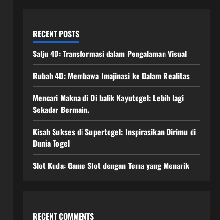
RECENT POSTS
Salju 4D: Transformasi dalam Pengalaman Visual
Rubah 4D: Membawa Imajinasi ke Dalam Realitas
Mencari Makna di Di balik Kayutogel: Lebih lagi
Sekadar Bermain.
Kisah Sukses di Supertogel: Inspirasikan Dirimu di
Dunia Togel
Slot Kuda: Game Slot dengan Tema yang Menarik
RECENT COMMENTS