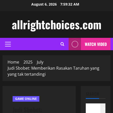
Skip
August 6, 2026
7:59:32 AM
to
content
allrightchoices.com
WATCH VIDEO
Primary
Menu
Home
2025
July
Judi Sbobet: Memberikan Rasakan Taruhan yang
yang tak tertandingi
SEARCH
GAME ONLINE
Judi Sbobet:
Search