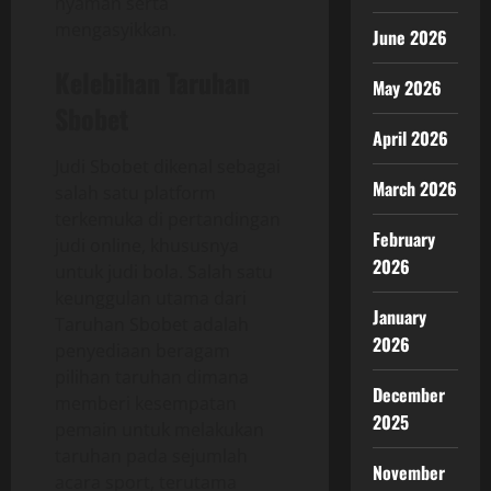
nyaman serta
mengasyikkan.
June 2026
Kelebihan Taruhan
May 2026
Sbobet
April 2026
Judi Sbobet dikenal sebagai
March 2026
salah satu platform
terkemuka di pertandingan
February
judi online, khususnya
2026
untuk judi bola. Salah satu
keunggulan utama dari
January
Taruhan Sbobet adalah
2026
penyediaan beragam
pilihan taruhan dimana
December
memberi kesempatan
2025
pemain untuk melakukan
taruhan pada sejumlah
November
acara sport, terutama