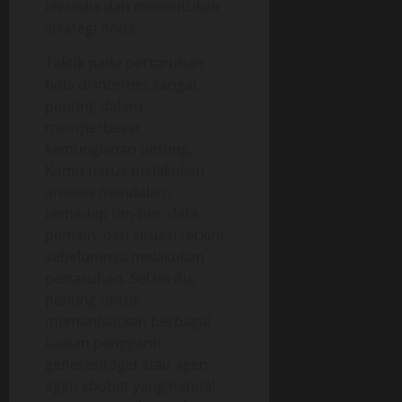
tersedia dan menentukan
strategi Anda.
Taktik pada pertaruhan
bola di internet sangat
penting dalam
memperbesar
kemungkinan untung.
Kamu harus melakukan
analisis mendalam
terhadap tim-tim, data
pemain, dan situasi terkini
sebelumnya melakukan
pertaruhan. Selain itu,
penting untuk
memanfaatkan berbagai
tautan pengganti
generasitogel atau agen
agen sbobet yang handal