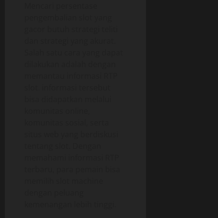
Mencari persentase
pengembalian slot yang
gacor butuh strategi teliti
dan strategi yang akurat.
Salah satu cara yang dapat
dilakukan adalah dengan
memantau informasi RTP
slot. informasi tersebut
bisa didapatkan melalui
komunitas online,
komunitas sosial, serta
situs web yang berdiskusi
tentang slot. Dengan
memahami informasi RTP
terbaru, para pemain bisa
memilih slot machine
dengan peluang
kemenangan lebih tinggi.