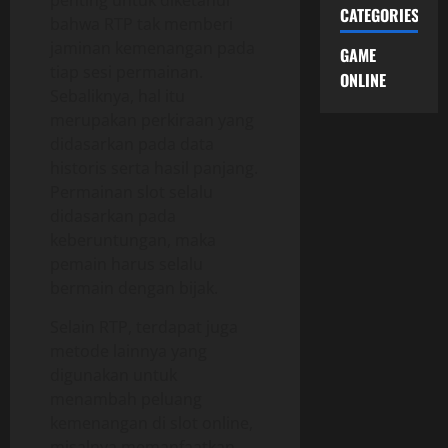
penting untuk diketahui
CATEGORIES
bahwa RTP tak memberi
jaminan kemenangan pada
GAME
tiap sesi permainan.
ONLINE
Sebaliknya, hal itu
merupakan perkiraan yang
didasarkan pada data
historis serta hasil panjang.
Permainan slot selalu
didasarkan pada
keberuntungan, maka
pemain harus selalu
bermain dengan bijak.
Selain RTP, terdapat juga
metode lainnya yang
digunakan untuk
menambah peluang
kemenangan di slot online,
misalnya memanfaatkan