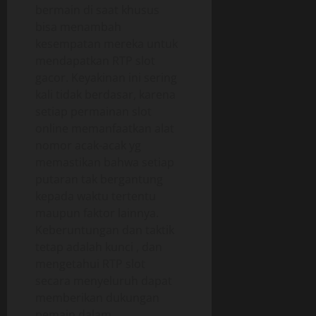
bermain di saat khusus
bisa menambah
kesempatan mereka untuk
mendapatkan RTP slot
gacor. Keyakinan ini sering
kali tidak berdasar, karena
setiap permainan slot
online memanfaatkan alat
nomor acak-acak yg
memastikan bahwa setiap
putaran tak bergantung
kepada waktu tertentu
maupun faktor lainnya.
Keberuntungan dan taktik
tetap adalah kunci , dan
mengetahui RTP slot
secara menyeluruh dapat
memberikan dukungan
pemain dalam