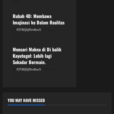
2026
GAME ONLINE
t
Rubah 4D: Membawa
i
Imajinasi ke Dalam Realitas
o
fOT8EJXjf0m8ov5
July 26,
2026
GAME ONLINE
n
Mencari Makna di Di balik
Kayutogel: Lebih lagi
Sekadar Bermain.
fOT8EJXjf0m8ov5
July 21,
2026
YOU MAY HAVE MISSED
GAME ONLINE