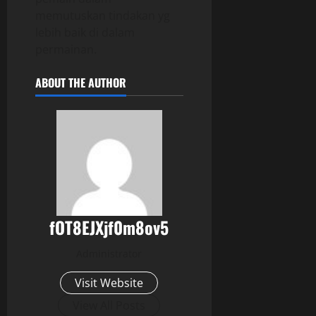
memutuskan tindakan yg
lebih baik di dalam
permainan.
ABOUT THE AUTHOR
fOT8EJXjf0m8ov5
Administrator
Visit Website
View All Posts