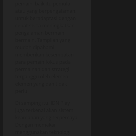
pemain, baik itu pemula
atau yang berpengalaman,
untuk beradaptasi dengan
cepat serta meningkatkan
pengalaman bermain
bermain. Tampilan yang
mudah dipahami
memberikan kesempatan
para pemain fokus pada
permainan dan strategi
terganggu oleh elemen
elemen yang dan tidak
perlu.
Di samping itu, IDN Play
juga terkenal akan sistem
keamanan yang terpercaya.
Dengan memakai
menggunakan teknologi