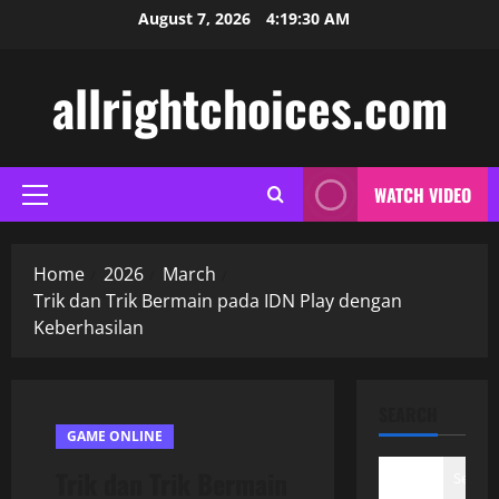
Skip
August 7, 2026
4:19:31 AM
to
content
allrightchoices.com
WATCH VIDEO
Primary
Menu
Home
2026
March
Trik dan Trik Bermain pada IDN Play dengan
Keberhasilan
SEARCH
GAME ONLINE
Trik dan Trik Bermain
Search