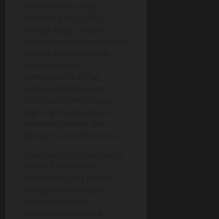
serta taruhan yang
fleksibel, pemain bisa
dengan begitu mudah
mencari game yang dengan
dengan preferensi dan.
Variasi tersebut
menjadikan IDN Play
sebagai pilihan utama
untuk para pemain yang
ingin ingin pengalaman
bermain bermain dan
beragam serta bervariasi.
Salah satu dari keunggulan
utama IDNPlay ialah
antarmuka yang ramah
pengguna dan sangat
dinavigasi. Hal ini
mempermudah para