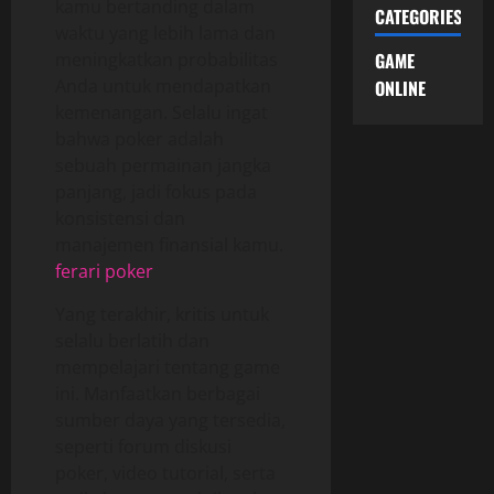
kamu bertanding dalam
CATEGORIES
waktu yang lebih lama dan
meningkatkan probabilitas
GAME
Anda untuk mendapatkan
ONLINE
kemenangan. Selalu ingat
bahwa poker adalah
sebuah permainan jangka
panjang, jadi fokus pada
konsistensi dan
manajemen finansial kamu.
ferari poker
Yang terakhir, kritis untuk
selalu berlatih dan
mempelajari tentang game
ini. Manfaatkan berbagai
sumber daya yang tersedia,
seperti forum diskusi
poker, video tutorial, serta