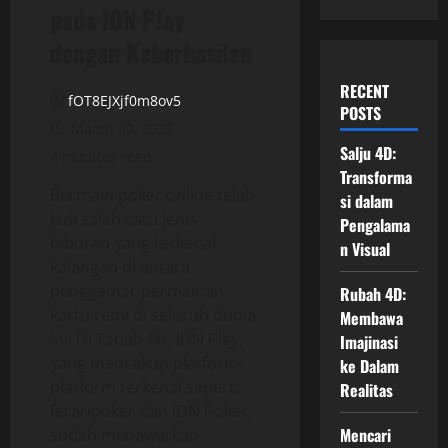
pada IDN Play
dengan Keberhasilan
RECENT
fOT8EJXjf0m8ov5
POSTS
March 30, 2026
Salju 4D:
4 minutes read
Transforma
Bermain poker online telah
si dalam
jadi salah satu jenis
Pengalama
hiburan yang terkenal
n Visual
kalangan di antara
penggemar permainan
Rubah 4D:
kartu remi di seluruh dunia
Membawa
ini. Di Tanah Air, IDN Play,
Imajinasi
yang mencakup platform-
ke Dalam
platform terkenal seperti
Realitas
feraripoker dan IDN Poker,
Mencari
sudah menawarkan