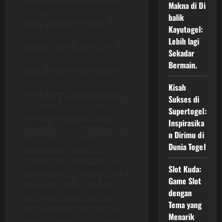
Makna di Di
pengalaman bermain yang
balik
seru serta menantang
Kayutogel:
untuk pemain. Dengan
Lebih lagi
berbagai tipe game yang
Sekadar
ditawarkan, mulai dari
Bermain.
poker sampai permainan
kasino lainnya semakin
Kisah
orang mulai tertarik untuk
Sukses di
mencoba keberuntungan
Supertogel:
dan kemampuan pribadi
Inspirasika
dalam dunia permainan ini.
n Dirimu di
Akan tetapi, seperti
Dunia Togel
permainan permainan
lainnya bisa kompetisi yang
Slot Kuda:
lain, menjadi sukses ketika
Game Slot
bermain butuh lebih dari
dengan
sekadar keberuntungan.
Tema yang
Ada beragam trik serta tips
Menarik