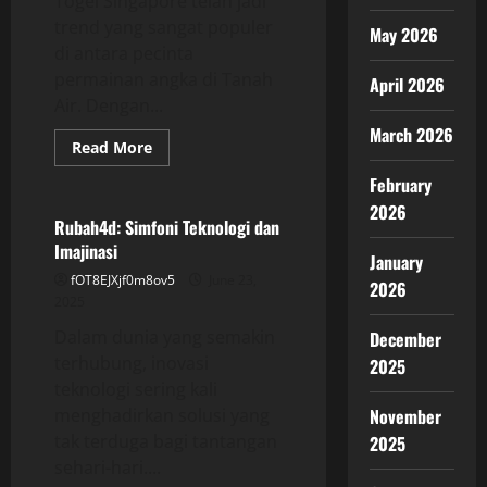
Togel Singapore telah jadi
trend yang sangat populer
May 2026
di antara pecinta
permainan angka di Tanah
April 2026
Air. Dengan...
March 2026
Read
Read More
more
GAME ONLINE
about
February
Permainan
Togel
2026
SGP:
Rubah4d: Simfoni Teknologi dan
Memberikan
Imajinasi
Peluang
January
Menang
fOT8EJXjf0m8ov5
June 23,
yang
2026
jauh
2025
Lebih
Besar
Dalam dunia yang semakin
December
terhubung, inovasi
2025
teknologi sering kali
menghadirkan solusi yang
November
tak terduga bagi tantangan
2025
sehari-hari....