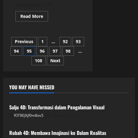
penggemar judi....
Read
Read More
more
about
Slot
Tanpa
Biaya:
Posts
Previous
1
…
92
93
Saksikan
Permainan
Secara
94
95
96
97
98
…
pagination
Menghabiskan
Uang
108
Next
YOU MAY HAVE MISSED
GAME ONLINE
Salju 4D: Transformasi dalam Pengalaman Visual
fOT8EJXjf0m8ov5
August 1, 2026
GAME ONLINE
Rubah 4D: Membawa Imajinasi ke Dalam Realitas