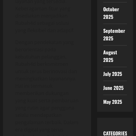
layanan yang tersedia.
Keberagaman fitur yang
October
disediakan menjadikan
2025
Rubah4d sebagai solusi
yang fleksibel dan adaptif.
September
2025
Dengan pendekatan yang
berorientasi pada
August
kebutuhan pelanggan,
2025
Rubah4d berkomitmen
untuk terus berinovasi dan
July 2025
meningkatkan layanannya.
Hal ini termasuk
June 2025
memberikan dukungan
yang kuat serta pembaruan
May 2025
yang rutin agar pengguna
selalu mendapatkan
pengalaman terbaik. Dalam
era digital yang terus
CATEGORIES