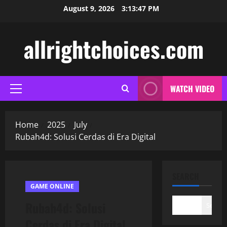
Skip
August 9, 2026
3:13:48 PM
to
content
allrightchoices.com
WATCH VIDEO
Primary
Menu
Home
2025
July
Rubah4d: Solusi Cerdas di Era Digital
SEARCH
GAME ONLINE
Rubah4d: Solusi
Search
Cerdas di Era Digital