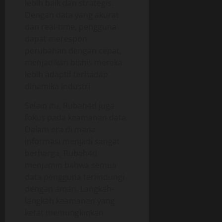
lebih baik dan strategis.
Dengan data yang akurat
dan real-time, pengguna
dapat merespon
perubahan dengan cepat,
menjadikan bisnis mereka
lebih adaptif terhadap
dinamika industri.
Selain itu, Rubah4d juga
fokus pada keamanan data.
Dalam era di mana
informasi menjadi sangat
berharga, Rubah4d
menjamin bahwa semua
data pengguna terlindungi
dengan aman. Langkah-
langkah keamanan yang
ketat memungkinkan