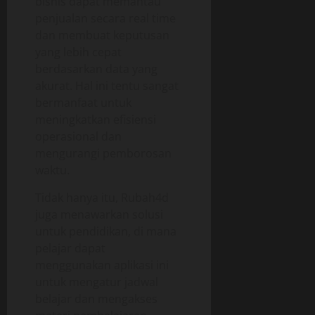
bisnis dapat memantau
penjualan secara real time
dan membuat keputusan
yang lebih cepat
berdasarkan data yang
akurat. Hal ini tentu sangat
bermanfaat untuk
meningkatkan efisiensi
operasional dan
mengurangi pemborosan
waktu.
Tidak hanya itu, Rubah4d
juga menawarkan solusi
untuk pendidikan, di mana
pelajar dapat
menggunakan aplikasi ini
untuk mengatur jadwal
belajar dan mengakses