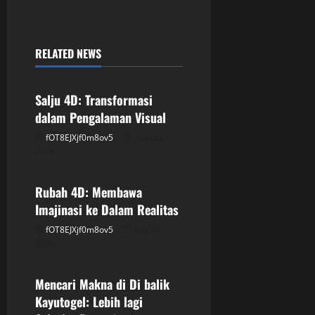
n
a
RELATED NEWS
v
GAME ONLINE
i
Salju 4D: Transformasi
dalam Pengalaman Visual
g
fOT8EJXjf0m8ov5
August 1,
a
2026
GAME ONLINE
t
Rubah 4D: Membawa
Imajinasi ke Dalam Realitas
i
fOT8EJXjf0m8ov5
July 26,
o
2026
GAME ONLINE
n
Mencari Makna di Di balik
Kayutogel: Lebih lagi