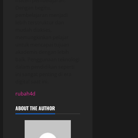
materi pembelajaran.
Dengan begitu,
pembelajaran menjadi
lebih terstruktur dan
mudah diakses,
memungkinkan pelajar
untuk mencapai tujuan
akademis dengan lebih
baik. Penggunaan teknologi
dalam pendidikan seperti
ini sangat penting di era
digital saat ini.
rubah4d
ABOUT THE AUTHOR