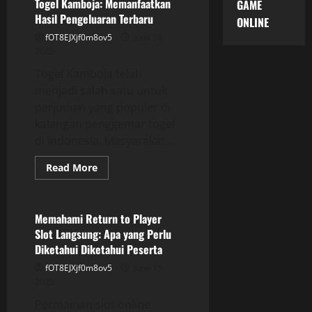
Live
Togel Kamboja: Memanfaatkan
GAME
Result
Hasil Pengeluaran Terbaru
Togel
ONLINE
Singapore
fOT8EJXjf0m8ov5
June 13,
2025
Togel Kamboja telah
menjadi salah satu untuk
perjudian yang populer di
kalangan penggemar togel
di Indonesia. Masyarakat...
Read
Read More
more
GAME ONLINE
about
Togel
Kamboja:
Memanfaatkan
Memahami Return to Player
Hasil
Slot Langsung: Apa yang Perlu
Pengeluaran
Terbaru
Diketahui Diketahui Peserta
fOT8EJXjf0m8ov5
June 13,
2025
Permainan slot online