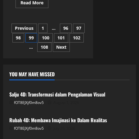
Read
Read More
more
about
Mimpi
dan
Erek
Posts
Previous
1
…
96
97
Erek:
Koleksi
Gambar
98
99
100
101
102
pagination
Buku
2D
…
108
Next
YOU MAY HAVE MISSED
GAME ONLINE
Salju 4D: Transformasi dalam Pengalaman Visual
fOT8EJXjf0m8ov5
August 1, 2026
GAME ONLINE
Rubah 4D: Membawa Imajinasi ke Dalam Realitas
fOT8EJXjf0m8ov5
July 26, 2026
GAME ONLINE