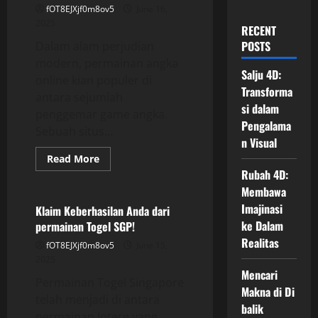
fOT8EJXjf0m8ov5
June 16,
2025
RECENT
POSTS
Dalam alam perjudian
modern, permainan angka
Salju 4D:
online kian populer di
Transforma
antara sejumlah
si dalam
penggemar game angka.
Pengalama
Sebuah situs...
n Visual
Read
Read More
more
Rubah 4D:
GAME ONLINE
about
Kesempatan
Membawa
Golden
Imajinasi
Toto:
Klaim Keberhasilan Anda dari
Kenapa
ke Dalam
permainan Togel SGP!
Kudatoto
Terbaik?
Realitas
fOT8EJXjf0m8ov5
June 15,
2025
Mencari
Permainan Togel Singapore
Makna di Di
telah menjadi di antara
balik
permainan lotere yang