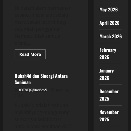
Di dalam alam permainan
May 2026
casino, mesin slot selalu
merupakan favorit bagi
April 2026
sejumlah penggemar.
Namun, tidak semua
March 2026
orang...
February
Read
Read More
2026
more
GAME ONLINE
about
Demo
January
Slot:
Rahasia
Rubah4d dan Sinergi Antara
2026
untuk
Seniman
Menguasai
dengan
fOT8EJXjf0m8ov5
June 14,
December
Baik
Game
2025
2025
Slot
Rubah4d adalah sebuah
November
inisiatif yang mengusung
2025
semangat kolaborasi
antara para seniman dari