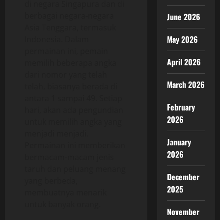
di negara Singapura dan di
berbagai negara-negara
June 2026
Asia Tenggara, termasuk
May 2026
Indonesia. Dalam
permainan ini, pemain
April 2026
memilih beberapa angka
dari nomor yang telah
March 2026
telah, biasanya berada di
antara 1 sampai 49. Setiap
February
hari, akan ada pengundian
2026
untuk memilih angka yang
menjadi menjadi.
January
Permainan ini memberikan
2026
bermacam-macam jenis
taruh dan peluang menang
December
yang berbeda,
2025
membuatnya menarik
untuk banyak orang.
November