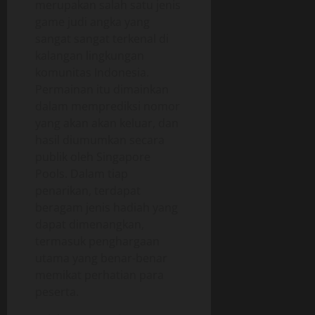
merupakan salah satu jenis
game judi angka yang
sangat sangat terkenal di
kalangan lingkungan
komunitas Indonesia.
Permainan itu dimainkan
dalam memprediksi nomor
yang akan akan keluar, dan
hasil diumumkan secara
publik oleh Singapore
Pools. Dalam tiap
penarikan, terdapat
beragam jenis hadiah yang
dapat dimenangkan,
termasuk penghargaan
utama yang benar-benar
memikat perhatian para
peserta.