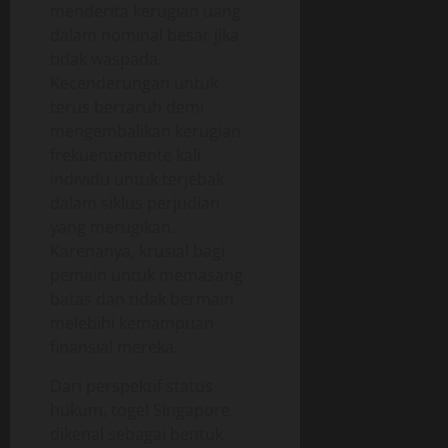
menderita kerugian uang
dalam nominal besar jika
tidak waspada.
Kecenderungan untuk
terus bertaruh demi
mengembalikan kerugian
frekuentemente kali
individu untuk terjebak
dalam siklus perjudian
yang merugikan.
Karenanya, krusial bagi
pemain untuk memasang
batas dan tidak bermain
melebihi kemampuan
finansial mereka.
Dari perspektif status
hukum, togel Singapore
dikenal sebagai bentuk