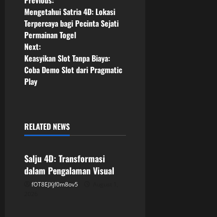
P
Previous:
Mengetahui Satria 4D: Lokasi
o
Terpercaya bagi Pecinta Sejati
Permainan Togel
s
Next:
Keasyikan Slot Tanpa Biaya:
t
Coba Demo Slot dari Pragmatic
n
Play
a
v
RELATED NEWS
GAME ONLINE
i
Salju 4D: Transformasi
g
dalam Pengalaman Visual
a
fOT8EJXjf0m8ov5
August 1,
2026
GAME ONLINE
t