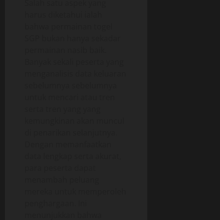
Salah satu aspek yang
harus diketahui ialah
bahwa permainan togel
SGP bukan hanya sekadar
permainan nasib baik.
Banyak sekali peserta yang
menganalisis data keluaran
sebelumnya sebelumnya
untuk mencari atau tren
serta tren yang yang
kemungkinan akan muncul
di penarikan selanjutnya.
Dengan memanfaatkan
data lengkap serta akurat,
para peserta dapat
menambah peluang
mereka untuk memperoleh
penghargaan. Ini
menunjukkan bahwa