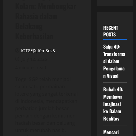
Kolam: Membongkar
Rahasia dalam
Belakang
RECENT
Keberhasilan
POSTS
Salju 4D:
fOT8EJXjf0m8ov5
Transforma
July 12, 2025
si dalam
4 minutes read
Pengalama
n Visual
Togel SGP telah menjadi
salah satu permainan
Rubah 4D:
lotere yang sangat terkenal
Membawa
di Indonesia, mendapatkan
Imajinasi
perhatian jumlah besar
ke Dalam
pemain dengan komitmen
Realitas
hadiah besar dan peluang
untuk merubah nasib.
Mencari