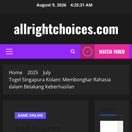
Skip
August 9, 2026
4:25:31 AM
to
content
allrightchoices.com
WATCH VIDEO
Primary
Menu
Home
2025
July
Togel Singapura Kolam: Membongkar Rahasia
dalam Belakang Keberhasilan
SEARCH
GAME ONLINE
Togel Singapura
Search