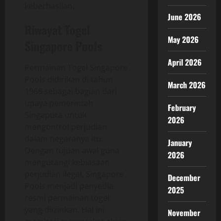
keberhasilan.
June 2026
Riwayat Togel
May 2026
Singapore Pools
April 2026
Permainan Togel Singapore
Pools didirikan di tahun
March 2026
1968 sebagai bagian dari
upaya pemerintah
February
Singapura untuk
2026
mengontrol perjudian
dalam negaranya itu.
January
Dengan tujuan awal guna
2026
mengurangi kebiasaan
perjudian ilegal, Singapore
December
Pools menjadi penyedia
2025
resmi permainan togel
yang diizinkan. Hal ini
November