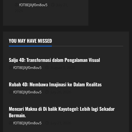
fOT8EJXjf0m8ov5
July 21,
2026
YOU MAY HAVE MISSED
GAME ONLINE
Salju 4D: Transformasi dalam Pengalaman Visual
fOT8EJXjf0m8ov5
August 1, 2026
GAME ONLINE
Rubah 4D: Membawa Imajinasi ke Dalam Realitas
fOT8EJXjf0m8ov5
July 26, 2026
GAME ONLINE
Mencari Makna di Di balik Kayutogel: Lebih lagi Sekadar
Bermain.
fOT8EJXjf0m8ov5
July 21, 2026
GAME ONLINE