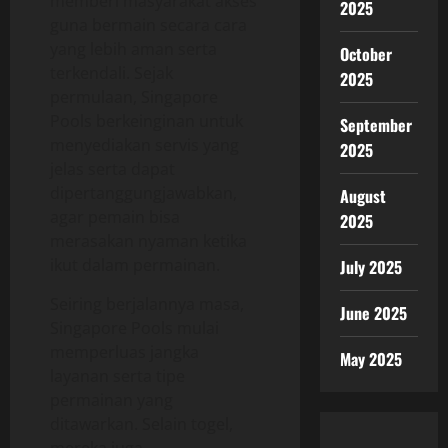
memberi masyarakat akses
2025
guna bermain secara cara
yang lebih aman serta
October
terkendali. Sejak
2025
permulaan, Singapore
Pools berkeinginan untuk
September
menyediakan servis yang
2025
jelas serta dapat
dipertanggungjawabkan,
August
agar pemain bisa
2025
merasakan nyaman ketika
ikut dalam permainan.
July 2025
Seiring berjalannya masa,
June 2025
Singapore Pools mulai
memperluas jangka
May 2025
layanan serta tipe
permainan yang
ditawarkan. Selain togel,