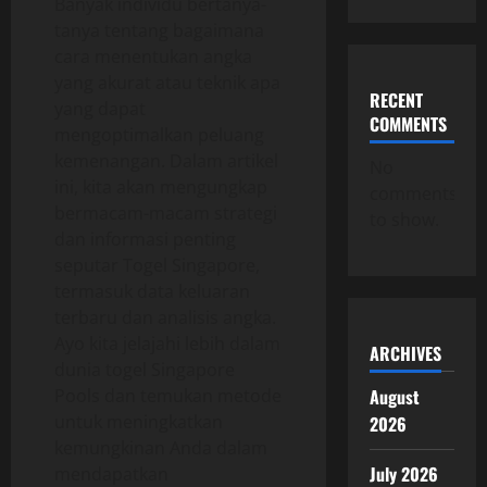
Banyak individu bertanya-
tanya tentang bagaimana
cara menentukan angka
yang akurat atau teknik apa
RECENT
yang dapat
COMMENTS
mengoptimalkan peluang
kemenangan. Dalam artikel
No
ini, kita akan mengungkap
comments
bermacam-macam strategi
to show.
dan informasi penting
seputar Togel Singapore,
termasuk data keluaran
terbaru dan analisis angka.
Ayo kita jelajahi lebih dalam
ARCHIVES
dunia togel Singapore
Pools dan temukan metode
August
untuk meningkatkan
2026
kemungkinan Anda dalam
July 2026
mendapatkan