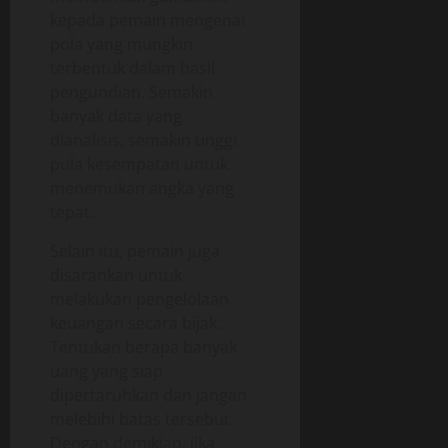
kepada pemain mengenai
pola yang mungkin
terbentuk dalam hasil
pengundian. Semakin
banyak data yang
dianalisis, semakin tinggi
pula kesempatan untuk
menemukan angka yang
tepat.
Selain itu, pemain juga
disarankan untuk
melakukan pengelolaan
keuangan secara bijak.
Tentukan berapa banyak
uang yang siap
dipertaruhkan dan jangan
melebihi batas tersebut.
Dengan demikian, jika