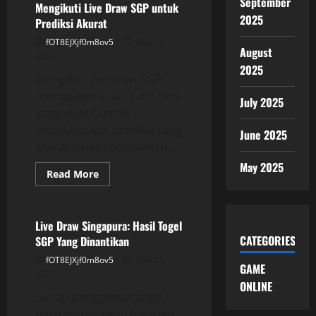
September
Kamboja:
Mengikuti Live Draw SGP untuk
Live
2025
Prediksi Akurat
Draw
dan
fOT8EJXjf0m8ov5
May 25,
Data
August
Terkini
2025
Hari
2025
Ini!
Mengikuti live draw SGP
merupakan salah satu cara
July 2025
yang efektif untuk
mendapatkan prediksi yang
June 2025
akurat dalam permainan...
May 2025
Read
Read More
more
GAME ONLINE
about
Mengikuti
Live
Draw
Live Draw Singapura: Hasil Togel
SGP
CATEGORIES
SGP Yang Dinantikan
untuk
Prediksi
fOT8EJXjf0m8ov5
May 25,
Akurat
GAME
2025
ONLINE
Setiap penggemar togel
pasti menantikan hasil live