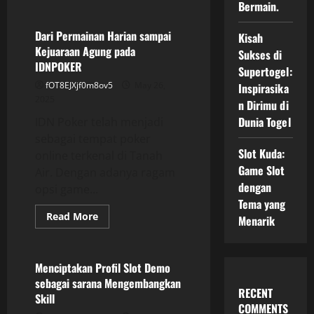
about
Bermain.
Menang
Mudah
di
Dari Permainan Harian sampai
Kisah
Togel
Kejuaraan Agung pada
Kamboja
Sukses di
Dengan
IDNPOKER
Supertogel:
Hasil
Live
fOT8EJXjf0m8ov5
May 26,
Inspirasika
Draw
2025
n Dirimu di
Dunia Togel
IDN Poker telah menjadi
sebagai tempat poker
Slot Kuda:
online terkenal di Tanah
Game Slot
Air. Dengan adanya ragam
dengan
opsi game...
Tema yang
Read
Read More
Menarik
more
GAME ONLINE
about
Dari
Permainan
Harian
Menciptakan Profil Slot Demo
sampai
sebagai sarana Mengembangkan
Kejuaraan
RECENT
Agung
Skill
pada
COMMENTS
IDNPOKER