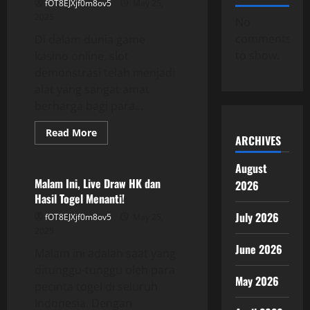
fOT8EJXjf0m8ov5
May 25,
2025
No
comments
Di dalam dunia game
to show.
kasino online, slot
demonstrasi telah menjadi
alat yang sangat amat
berharga bagi para...
Read
Read More
ARCHIVES
more
GAME ONLINE
about
Menciptakan
August
Profil
Slot
Malam Ini, Live Draw HK dan
2026
Demo
Hasil Togel Menanti!
sebagai
sarana
July 2026
fOT8EJXjf0m8ov5
May 25,
Mengembangkan
Skill
2025
June 2026
Malam ini adalah saat yang
ditunggu-tunggu oleh para
May 2026
pecinta togel di seluruh
Indonesia. Dengan