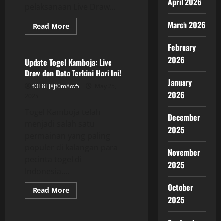
April 2026
pelaksanaan Live Draw...
March 2026
Read
Read More
more
GAME ONLINE
about
Malam
February
Ini,
2026
Live
Update Togel Kamboja: Live
Draw
Draw dan Data Terkini Hari Ini!
HK
dan
January
fOT8EJXjf0m8ov5
May 25,
Hasil
2026
Togel
2025
Menanti!
Togel Kamboja telah
December
menjadi salah satu
2025
permainan yang paling
populer di kalangan para
November
pecinta togel di
2025
Indonesia....
October
Read
Read More
more
2025
GAME ONLINE
about
Update
Togel