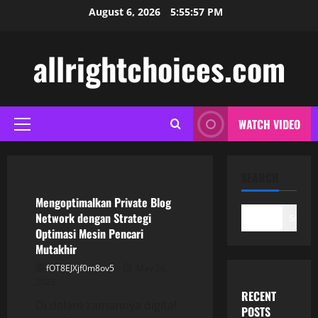
Skip
August 6, 2026
5:55:57 PM
to
content
allrightchoices.com
WATCH VIDEO
Primary
Menu
GAME ONLINE
SEARCH
Mengoptimalkan Private Blog
Network dengan Strategi
Search
Optimasi Mesin Pencari
Mutakhir
fOT8EJXjf0m8ov5
May 26,
2025
RECENT
Di dalam zamannya digital
POSTS