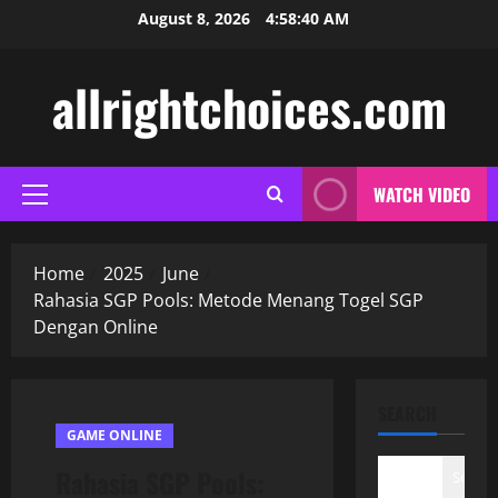
Skip
August 8, 2026
4:58:41 AM
to
content
allrightchoices.com
WATCH VIDEO
Primary
Menu
Home
2025
June
Rahasia SGP Pools: Metode Menang Togel SGP
Dengan Online
SEARCH
GAME ONLINE
Rahasia SGP Pools:
Search