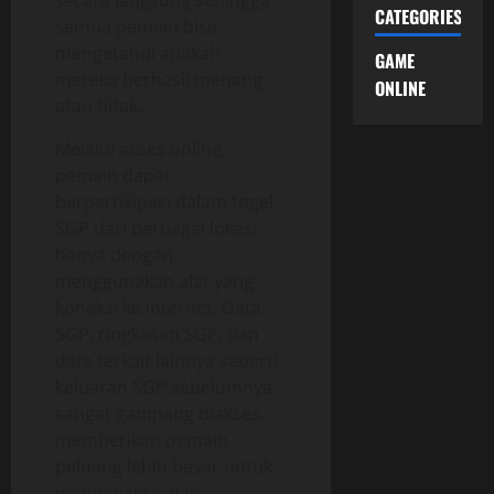
secara langsung sehingga
CATEGORIES
semua pemain bisa
mengetahui apakah
GAME
mereka berhasil menang
ONLINE
atau tidak.
Melalui akses online,
pemain dapat
berpartisipasi dalam togel
SGP dari berbagai lokasi
hanya dengan
menggunakan alat yang
koneksi ke internet. Data
SGP, ringkasan SGP, dan
data terkait lainnya seperti
keluaran SGP sebelumnya
sangat gampang diakses,
memberikan pemain
peluang lebih besar untuk
menganalisis dan