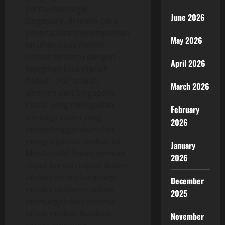
permainan togel
June 2026
Singapore, di mana para
peserta bisa menempatkan
May 2026
taruhan pada nomor-
nomor tertentu dengan
April 2026
keinginan bisa meraih
hadiah. SGP adalah
March 2026
akronim dari Singapore
Pools, yang merupakan
February
lembaga resmi yang
2026
menyelenggarakan dan
mengorganisir undian ini.
January
Melalui SGP Pools, pemain
2026
dapat berpartisipasi dalam
undian secara langsung
December
melalui platform online,
2025
memungkinkan mereka
untuk melihat hasilnya
November