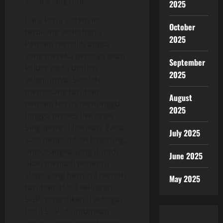
secara langsung.
2025
Cara kerja sistem ini
October
terbilang sederhana.
2025
Pemain memilih angka
yang mereka percaya akan
September
keluar pada undian
2025
selanjutnya. Setelah
memasang taruhan,
August
pemain harus menunggu
2025
hingga proses live draw
Singapore dilakukan. Pada
July 2025
saat pengundian langsung,
angka-angka yang diundi
June 2025
akan menjadi penentu
siapa yang berhasil meraih
May 2025
taruhan. Hasil keluaran
SGP, yang dikenal sebagai
hasil SGP, diumumkan