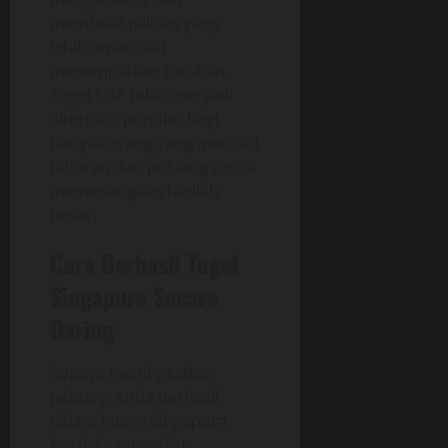
membuat pilihan yang
lebih tepat saat
menempatkan taruhan.
Togel SGP telah menjadi
alternatif populer bagi
banyak orang yang mencari
hiburan dan peluang untuk
memenangkan hadiah
besar.
Cara Berhasil Togel
Singapura Secara
Daring
Supaya meningkatkan
peluang Anda berhasil
dalam lotere Singapura,
krusial agar selalu