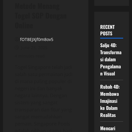
Metode Menang
Togel SGP Dengan
Online
RECENT
POSTS
fOT8EJXjf0m8ov5
Salju 4D:
June 23, 2025
Transforma
4 minutes read
si dalam
Pengalama
Togel Singapore telah jadi
n Visual
salah satu permainan judi
di mana paling populer di
Rubah 4D:
negeri ini dan banyak
Membawa
negara lainnya. Dengan
Imajinasi
sistem yang sangat
ke Dalam
transparan dan fitur yang
Realitas
sangat memudahkan
pemain, Singapore Pools
Mencari
adalah pilihan utama bagi