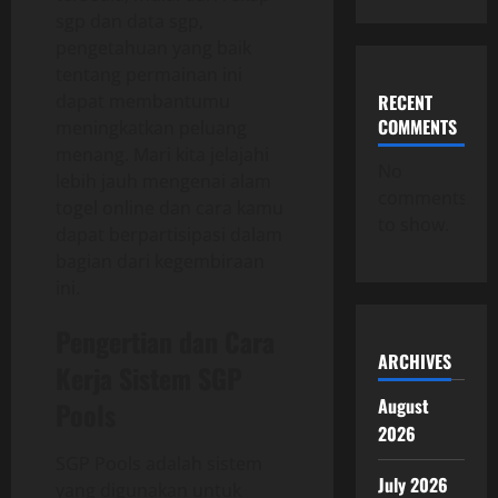
sgp dan data sgp,
pengetahuan yang baik
tentang permainan ini
dapat membantumu
RECENT
COMMENTS
meningkatkan peluang
menang. Mari kita jelajahi
No
lebih jauh mengenai alam
comments
togel online dan cara kamu
to show.
dapat berpartisipasi dalam
bagian dari kegembiraan
ini.
Pengertian dan Cara
ARCHIVES
Kerja Sistem SGP
August
Pools
2026
SGP Pools adalah sistem
July 2026
yang digunakan untuk