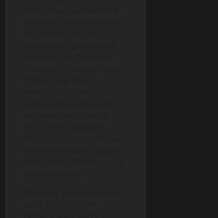
memantau hasil live draw
Singapura serta informasi
sgp terkini. Dengan
mengawasi sgp sekarang
dan hasil sgp, Anda bisa
mengidentifikasi pola yang
timbul, yang bisa
membantu dalam
menentukan angka yang
Anda mainkan. Datangi
situs resmi Singapore
Pools atau platform lotere
online terpercaya supaya
mengakses informasi yang
dan terupdate.
Selain itu, tentukan budget
serta disiplin dalam
berpartisipasi lotere sgp.