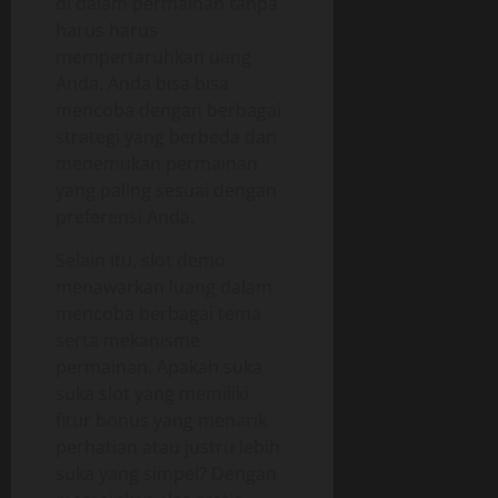
di dalam permainan tanpa
harus harus
mempertaruhkan uang
Anda. Anda bisa bisa
mencoba dengan berbagai
strategi yang berbeda dan
menemukan permainan
yang paling sesuai dengan
preferensi Anda.
Selain itu, slot demo
menawarkan luang dalam
mencoba berbagai tema
serta mekanisme
permainan. Apakah suka
suka slot yang memiliki
fitur bonus yang menarik
perhatian atau justru lebih
suka yang simpel? Dengan