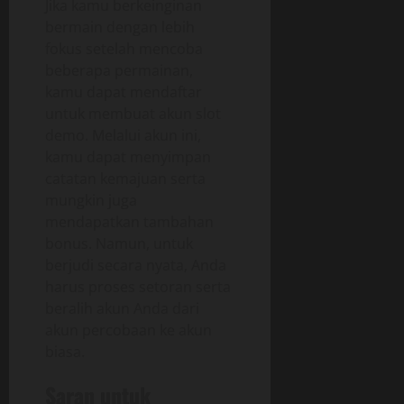
Jika kamu berkeinginan
bermain dengan lebih
fokus setelah mencoba
beberapa permainan,
kamu dapat mendaftar
untuk membuat akun slot
demo. Melalui akun ini,
kamu dapat menyimpan
catatan kemajuan serta
mungkin juga
mendapatkan tambahan
bonus. Namun, untuk
berjudi secara nyata, Anda
harus proses setoran serta
beralih akun Anda dari
akun percobaan ke akun
biasa.
Saran untuk