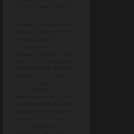
transisi ke permainan slot
asli di masa hari.
Kemudian, gunakan waktu
Anda dengan tepat ketika
bermain slot gratis.
Tetapkan batasan dalam
bermain, baik dalam hal
waktu dan jumlah putaran.
Dengan memiliki rencana
yang jelas, Anda dapat
menikmati permainan
tanpa khawatir
keterasingan track of time
atau menghabiskan lebih
dari yang direncanakan.
Bermain dengan tenang
memungkinkan kamu
untuk lebih fokus dan