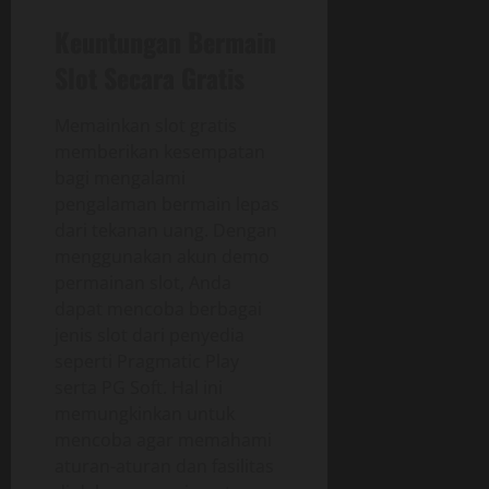
Keuntungan Bermain
Slot Secara Gratis
Memainkan slot gratis
memberikan kesempatan
bagi mengalami
pengalaman bermain lepas
dari tekanan uang. Dengan
menggunakan akun demo
permainan slot, Anda
dapat mencoba berbagai
jenis slot dari penyedia
seperti Pragmatic Play
serta PG Soft. Hal ini
memungkinkan untuk
mencoba agar memahami
aturan-aturan dan fasilitas