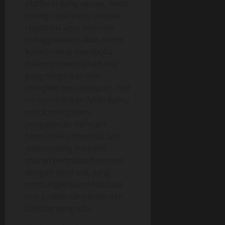
platform yang sesuai, Anda
sering tidak perlu proses
registrasi agar bermain
menggunakan akun demo.
Kamu cukup membuka
halaman permainan slot
yang diinginkan dan
mengklik opsi ataupun . Hal
ini memberikan Anda kamu
untuk mengalami
pengalaman bermain
tanpa risiko finansial. Slot
demo sering memiliki
aturan permainan serupa
dengan versi asli, yang
memungkinkan Anda bisa
merasakan cara kerja dan
fasilitas yang ada.