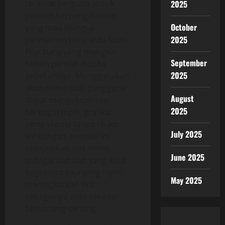
teramat berguna untuk
2025
pemain berpengalaman
October
yang mau menguji
2025
permainan baru atau fitur-
fitur baru yang mungkin
September
belum pernah dicoba
2025
sebelumnya. Menggunakan
akun demo slot, pengguna
August
dapat mengeksplorasi
2025
berbagai topik, grafika,
serta skema tanpa risiko
July 2025
kehilangan. Kondisi ini
menjadikan slot demo
June 2025
sebagai alat alat yang ideal
bagi siapa saja yang ingin
May 2025
meningkatkan skill
sebagainya atau sekadar
bersenang-senang.