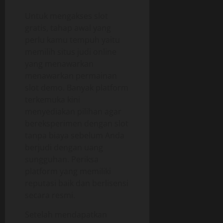
Untuk mengakses slot
gratis, tahap awal yang
perlu kamu tempuh yaitu
memilih situs judi online
yang menawarkan
menawarkan permainan
slot demo. Banyak platform
terkemuka kini
menyediakan pilihan agar
bereksperimen dengan slot
tanpa biaya sebelum Anda
berjudi dengan uang
sungguhan. Periksa
platform yang memiliki
reputasi baik dan berlisensi
secara resmi.
Setelah mendapatkan