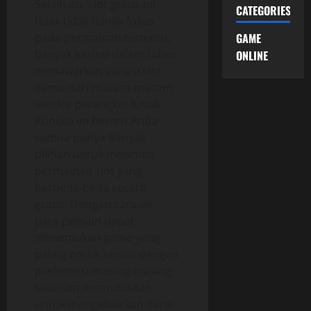
Selain itu, slot gratis ini
CATEGORIES
tidak tidak hanya fokus
pada permainan tertentu;
GAME
banyak kasino dalam talian
ONLINE
menawarkan variasi slot
demo dari macam-macam
vendor perangkat lunak.
Kondisi ini berarti Anda
semua punya banyak
pilihan untuk mencoba
permainan slot yang
berbeda-beda secara
gratis. Dengan cara ini,
para pemain dapat
menemukan game yang
paling cocok sesuai dengan
preferensi masing-masing
sebelum memutuskan
untuk mengeluarkan dana.