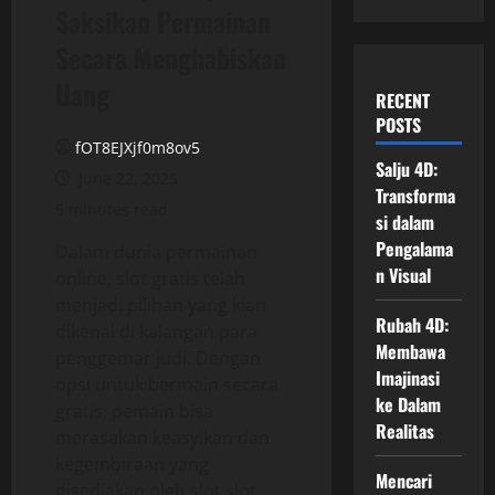
Saksikan Permainan
Secara Menghabiskan
Uang
RECENT
POSTS
fOT8EJXjf0m8ov5
Salju 4D:
June 22, 2025
Transforma
5 minutes read
si dalam
Pengalama
Dalam dunia permainan
n Visual
online, slot gratis telah
menjadi pilihan yang kian
Rubah 4D:
dikenal di kalangan para
Membawa
penggemar judi. Dengan
Imajinasi
opsi untuk bermain secara
ke Dalam
gratis, pemain bisa
Realitas
merasakan keasyikan dan
kegembiraan yang
Mencari
disediakan oleh slot slot