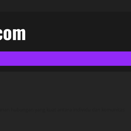
.com
unan hubungan yang kuat antara individu dan komunitas