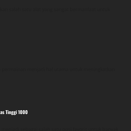
an salah satu alat yang sangat bermanfaat untuk
a permainan menjadi hal utama untuk meningkatkan
as Tinggi 1000
 menjadi sebagai salah satu opsi favorit untuk banyak