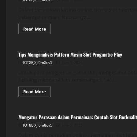
Dalam permainan kasino online, demo slot merupak
beberapa pemain, khususnya...
Read
Read More
more
GAME ONLINE
about
Langkah
Mudah
untuk
Tips Menganalisis Pattern Mesin Slot Pragmatic Play
Menguasai
Permainan
fOT8EJXjf0m8ov5
Slot
June 5, 2025
Demo
Untuk para penggemar game slot, mengetahui pol
peluang mendapatkan kemenangan. Satu...
Read
Read More
more
GAME ONLINE
about
Tips
Menganalisis
Pattern
Mengatur Perasaan dalam Permainan: Contoh Slot Berkualit
Mesin
Slot
fOT8EJXjf0m8ov5
Pragmatic
June 5, 2025
Play
Dalam dunia perjudian online, permainan slot telah