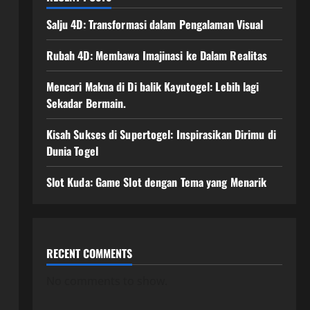
Salju 4D: Transformasi dalam Pengalaman Visual
Rubah 4D: Membawa Imajinasi ke Dalam Realitas
Mencari Makna di Di balik Kayutogel: Lebih lagi
Sekadar Bermain.
Kisah Sukses di Supertogel: Inspirasikan Dirimu di
Dunia Togel
Slot Kuda: Game Slot dengan Tema yang Menarik
RECENT COMMENTS
No comments to show.