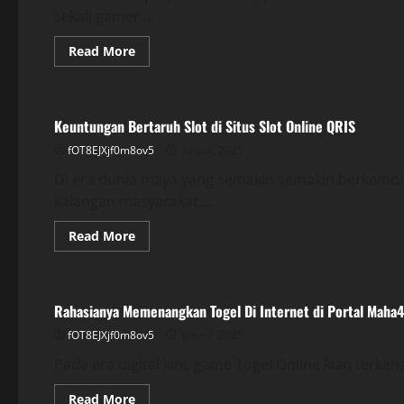
sekali gamer....
Read
Read More
more
GAME ONLINE
about
Mengatur
Perasaan
dalam
Keuntungan Bertaruh Slot di Situs Slot Online QRIS
Permainan:
Contoh
fOT8EJXjf0m8ov5
Slot
June 4, 2025
Berkualitas
Tinggi
Di era dunia maya yang semakin semakin berkemban
1000
kalangan masyarakat....
Read
Read More
more
GAME ONLINE
about
Keuntungan
Bertaruh
Slot
Rahasianya Memenangkan Togel Di Internet di Portal Maha
di
Situs
fOT8EJXjf0m8ov5
Slot
June 3, 2025
Online
QRIS
Pada era digital kini, game Togel Online kian terken
Read
Read More