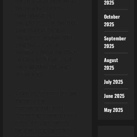
melaksanakan penelaahan
2025
berdasarkan informasi
hasil sebelumnya,
October
mengamati corak dan tren
2025
yang muncul. Dengan
mengamati angka-angka
September
yang biasa muncul,
2025
pengguna dapat membuat
rencana lebih baik untuk
August
meningkatkan peluang
2025
kemenangan.
July 2025
Selain itu, terdapat banyak
June 2025
elemen yang
mempengaruhi hasil
May 2025
nomor togel, seperti nasib,
masa, dan juga metode
taruhan yang digunakan.