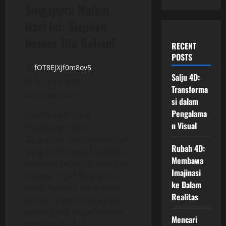
Singapura Malem
Hari Ini: Siapkan
Nomor Jitu Kalian!
RECENT
POSTS
fOT8EJXjf0m8ov5
Salju 4D:
June 30, 2025
Transforma
5 minutes read
si dalam
Pengalama
Dalam alam lotre,
n Visual
khususnya Lotre
Singapore, banyak petaruh
Rubah 4D:
yang terus mengharapkan
Membawa
moment paling dinanti tiap
Imajinasi
malam. Togel Singapore
ke Dalam
telah menjadi salah satu
Realitas
pilihan utama untuk para
pecinta judi angka karena
Mencari
mekanisme dan