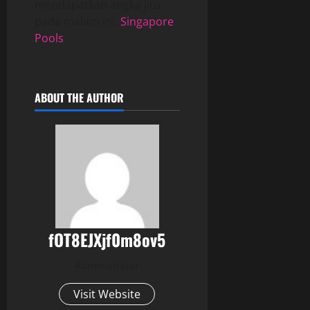
mendapatkan angka jitu
pada malam ini.
Singapore
Pools
ABOUT THE AUTHOR
fOT8EJXjf0m8ov5
Administrator
Visit Website