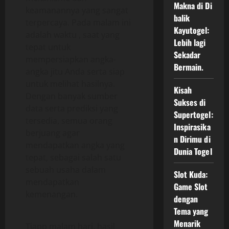
Makna di Di
keamanannya yang sangat
balik
terpercaya. Pada malam ini
Kayutogel:
adalah waktu , saat yang
Lebih lagi
tepat untuk
Sekadar
mempersiapkan angka-
Bermain.
angka jitu Anda serta siap
untuk melihat hasilnya.
Kisah
Dengan banyak sumber
Sukses di
data serta prediksi yang
Supertogel:
tersedia, semua orang
Inspirasika
berjuang agar
n Dirimu di
mendapatkan angka yang
Dunia Togel
tepat, sebagai salah satu
sebuah usaha dalam
Slot Kuda:
mendapatkan
Game Slot
kemenangan.
dengan
Tema yang
Menarik
Tiapp malam hari, hasil