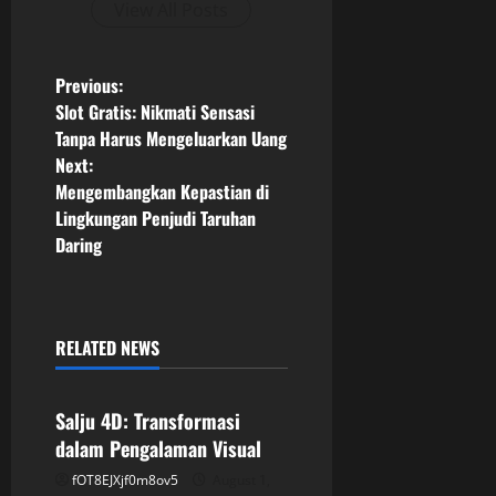
View All Posts
P
Previous:
Slot Gratis: Nikmati Sensasi
o
Tanpa Harus Mengeluarkan Uang
Next:
s
Mengembangkan Kepastian di
Lingkungan Penjudi Taruhan
t
Daring
n
a
RELATED NEWS
v
GAME ONLINE
i
Salju 4D: Transformasi
dalam Pengalaman Visual
g
fOT8EJXjf0m8ov5
August 1,