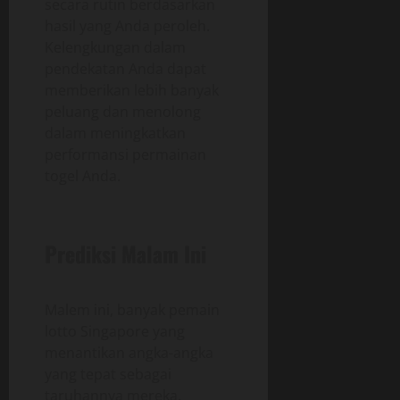
secara rutin berdasarkan
hasil yang Anda peroleh.
Kelengkungan dalam
pendekatan Anda dapat
memberikan lebih banyak
peluang dan menolong
dalam meningkatkan
performansi permainan
togel Anda.
Prediksi Malam Ini
Malem ini, banyak pemain
lotto Singapore yang
menantikan angka-angka
yang tepat sebagai
taruhannya mereka.