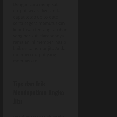
Dengan cara mengikuti
output secara live, anda
dapat tetap up-to-date
serta segera memutuskan
keputusan tentang taruhan
yang berikut. Harapannya
ramalan ini memberi nasib
baik serta nomor jitu Anda
memberi output yang
memuaskan.
Tips dan Trik
Mendapatkan Angka
Jitu