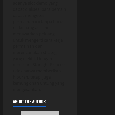
adanya slot demo yang
dapat diakses, para pemain
dapat mengetes
permainan ini tanpa harus
risiko uang asli. Ini
menawarkan peluang
untuk mengerti cara kerja
permainan dan
merencanakan strategi
yang efektif. Dengan
demikian, Starlight Princess
tidak hanya memberikan
hiburan, tetapi juga
kemungkinan untung yang
mengesankan.
ABOUT THE AUTHOR