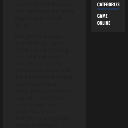
CATEGORIES
bermain yang lebih intens,
memperbuat permainan ini
GAME
sangat menarik untuk
ONLINE
dicoba.
Starlight Princess juga
terkenal dengan sistem
volatilitas yang seimbang,
memberikan kesempatan
kepada pemain untuk
mendapatkan hadiah baik
dalam jumlah kecil maupun
jackpot besar besar.
Melalui paduan permainan
yang adiktif dan potensi
menang yang besar, tak
mengherankan jika
Starlight Princess semakin
populer di kalangan