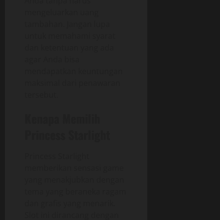
Anda tanpa harus
mengeluarkan uang
tambahan. Jangan lupa
untuk memahami syarat
dan ketentuan yang ada
agar Anda bisa
mendapatkan keuntungan
maksimal dari penawaran
tersebut.
Kenapa Memilih
Princess Starlight
Princess Starlight
memberikan sensasi game
yang menakjubkan dengan
tema yang beraneka ragam
dan grafis yang menarik.
Slot ini dirancang dengan