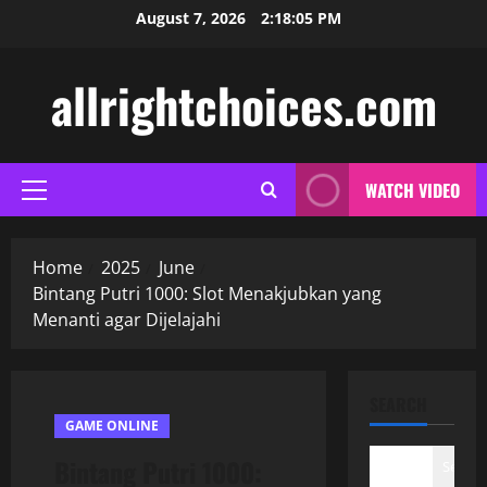
Skip
August 7, 2026
2:18:05 PM
to
content
allrightchoices.com
WATCH VIDEO
Primary
Menu
Home
2025
June
Bintang Putri 1000: Slot Menakjubkan yang
Menanti agar Dijelajahi
SEARCH
GAME ONLINE
Bintang Putri 1000:
Search