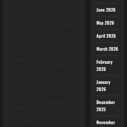
Permainan ini memberikan
June 2026
pengalaman bermain yang
May 2026
spesial dengan berbagai
fitur menarik yang memikat
April 2026
perhatian penggila
permainan. Satu
March 2026
keunggulan utama dari
permainan ini adalah
February
desain grafis yang
2026
memukau, diiringi dengan
animasi yang smooth dan
January
efek suara yang
2026
menyenangkan. Semua
elemen dalam permainan
December
dirancang untuk
2025
menciptakan suasana yang
ajaib dan mengasyikkan,
November
sehingga pemain merasa