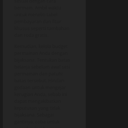
sesuai dengan cara
bermain. Ambil waktu
untuk meneliti tabel
pembayaran dan fitur
khusus seperti tambahan
dan roda gratis.
Kemudian, kelola budget
permainan Anda dengan
bijaksana. Tentukan batas
belanja sebelum awal sesi
permainan dan patuhi
batas tersebut. Hindari
godaan untuk mengejar
kerugian Anda, sebab ini
dapat mengakibatkan
keputusan yang tidak
bijaksana. Sebagai
gantinya, coba untuk