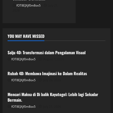
fOT8EJXjf0m8ov5
July 21,
2026
YOU MAY HAVE MISSED
GAME ONLINE
Salju 4D: Transformasi dalam Pengalaman Visual
fOT8EJXjf0m8ov5
August 1, 2026
GAME ONLINE
Rubah 4D: Membawa Imajinasi ke Dalam Realitas
fOT8EJXjf0m8ov5
July 26, 2026
GAME ONLINE
Mencari Makna di Di balik Kayutogel: Lebih lagi Sekadar
Bermain.
fOT8EJXjf0m8ov5
July 21, 2026
GAME ONLINE