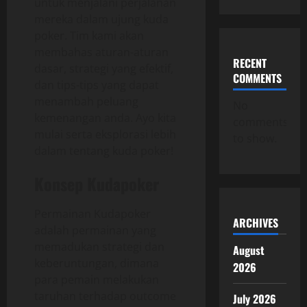
untuk menjalani perjalanan
mereka dalam ujung kuda
poker. Tim kami akan
membahas aturan-aturan
RECENT
dasar, strategi yang efektif,
COMMENTS
dan tips-tips yang dapat
menambah peluang
No
kemenangan anda. Ayo kita
comments
mulai serta eksplorasi lebih
to show.
dalam tentang kuda poker!
Konsep Kudapoker
Permainan Kudapoker
ARCHIVES
adalah permainan yang
memadukan strategi dan
August
keberuntungan, dimana
2026
para pemain melakukan
taruhan terhadap outcome
July 2026