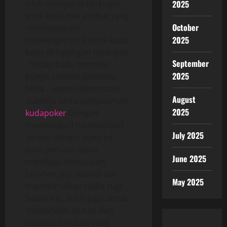
ialah mengenal berbagai
2025
jenis kuda dan atribut yang
October
memengaruhi
2025
memengaruhi kinerja kuda-
kuda di lapangan lapangan
September
. Setiap kuda memiliki
2025
punya statistik berbeda-
beda , seperti kecepatan,
August
stamina serta pengalaman.
2025
kudapoker
Dengan
mempelajari mempelajari
July 2025
atribut-atribut kuda ini ,
para pemain dapat
June 2025
membuat keputusan
taruhan jadi akurasi dan
May 2025
meminimalkan risiko rugi .
Selain itu , kritis juga untuk
memahami aturan dan
struktur taruhan yang