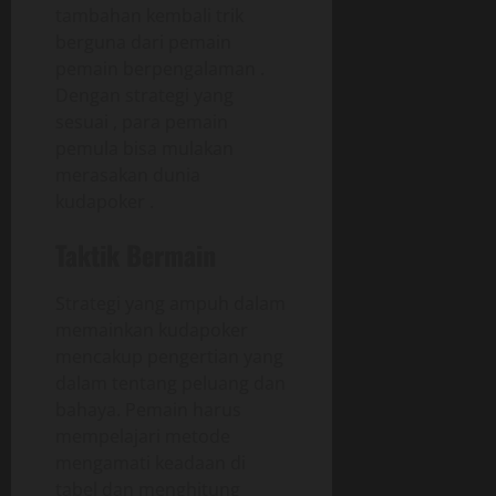
tambahan kembali trik
berguna dari pemain
pemain berpengalaman .
Dengan strategi yang
sesuai , para pemain
pemula bisa mulakan
merasakan dunia
kudapoker .
Taktik Bermain
Strategi yang ampuh dalam
memainkan kudapoker
mencakup pengertian yang
dalam tentang peluang dan
bahaya. Pemain harus
mempelajari metode
mengamati keadaan di
tabel dan menghitung