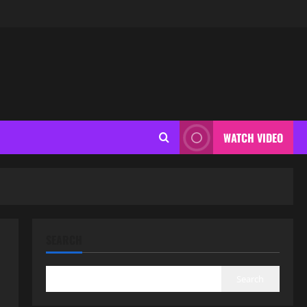
WATCH VIDEO
SEARCH
Search