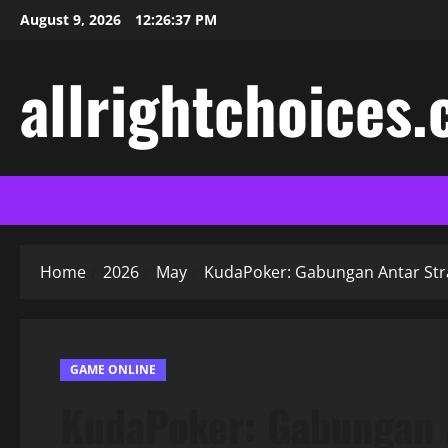
Skip
August 9, 2026
12:26:38 PM
to
content
allrightchoices
Home
2026
May
KudaPoker: Gabungan Antar Str
GAME ONLINE
KudaPoker: Gabungan A