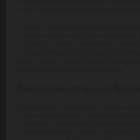
merupakan langkah krusial agar masih berad
pada nilai ketimbang keuntungan jangka pen
Terakhir, meningkatkan keterampilan bermain
diperlukan. Pemain wajib terus mempelajari
Mengikuti turnamen, menelaah buku tentang 
lain dapat mengasah kemampuan serta memper
yang, kudapoker bisa jadi permainan yang ti
keberuntungan tetapi juga strategi yang.
Pengaruh Keberuntungan pada Permain
Keberuntungan mempengaruhi peranan pentin
pilihan dilakukan pemain sering terpengaruh 
putarannya, lembaran kartu yang dibagikan d
pada keberuntungan. Meskipun taktik dapat b