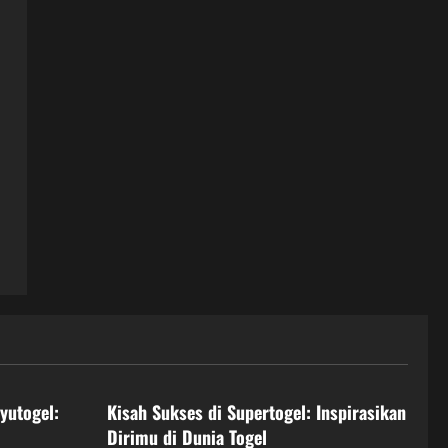
GAME ONLINE
yutogel:
Kisah Sukses di Supertogel: Inspirasikan
Dirimu di Dunia Togel