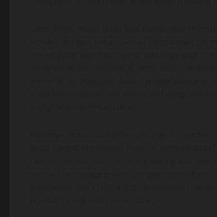
nasib akan menentukan siapa bakal menang 
Sebaliknya, nasib pada kudapoker pun memb
kondisi dengan sabar. Setiap permainan per
positif yang signifikan serta ada juga saat
mengendalikan emosinya serta tetap berkons
memiliki keunggulan dalam jangka panjang. K
serta kemampuan menerima terhadap keterb
menghargai permainan ini.
Akhirnya, meskipun keberuntungan memberi u
tetap sangat signifikan. Pemain yang teram
saat itu terjadi, dan ini sering sering kali 
pemain berpengalaman. Dengan memahami m
kudapoker, para pemain bisa semakin menghar
kejadian yang telah diraih alami.