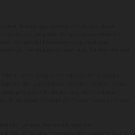
apoker, krusial agar memahami prinsip dasar
han dan aturan yang ada. Dengan cara memahami
alam mengambil keputusan yang bijak saat
bertaruh, menaikkan taruhan, atau bahkan melipat
 faktor utama yang sama sekali boleh diabaikan.
dapoker dan patuhi batas tersebut. Hindari pernah
apalagi terjebak ke dalam perjudian berbasis
ik, Anda dapat menjaga permainan tetap seru dan
perti skill lainnya, bermain kudapoker
in ahli. Anda bisa memanfaatkan platform online