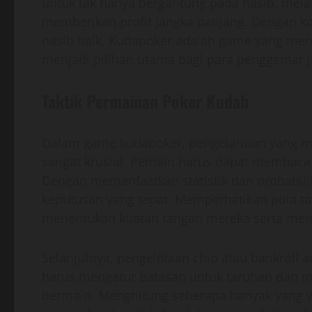
untuk tak hanya bergantung pada nasib, me
memberikan profit jangka panjang. Dengan kom
nasib baik, Kudapoker adalah game yang me
menjadi pilihan utama bagi para penggemar j
Taktik Permainan Poker Kudah
Dalam game kudapoker, pengetahuan yang me
sangat krusial. Pemain harus dapat membaca s
Dengan memanfaatkan statistik dan probabi
keputusan yang tepat. Memperhatikan pola ta
menentukan kuatan tangan mereka serta mem
Selanjutnya, pengelolaan chip atau bankroll a
harus mengatur batasan untuk taruhan dan me
bermain. Menghitung seberapa banyak yang 