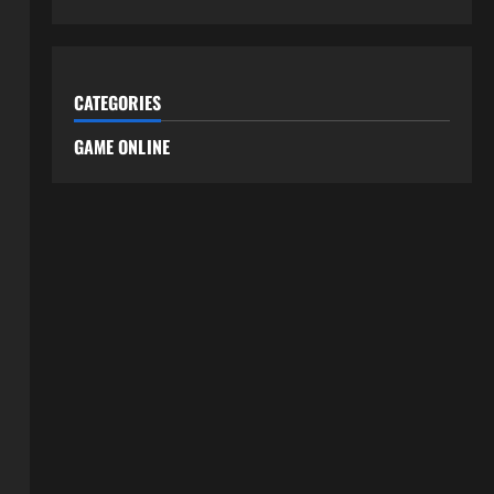
CATEGORIES
GAME ONLINE