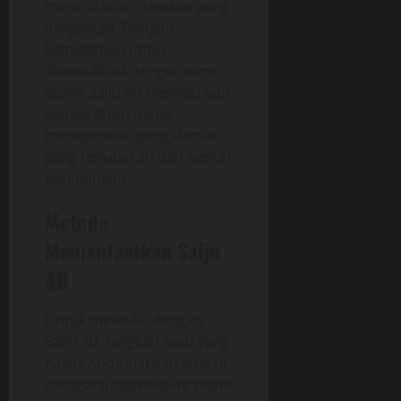
menciptakan suasana yang
diinginkan. Dengan
kemudahan untuk
dimodifikasi dengan tema
acara, salju 4D memastikan
semua tamu dapat
memperoleh pengalaman
yang terlupakan dan penuh
kesenangan.
Metode
Memanfaatkan Salju
4D
Untuk memulai dengan
Salju 4D, langkah awal yang
harus Anda siapkan adalah
mengunjungi website resmi