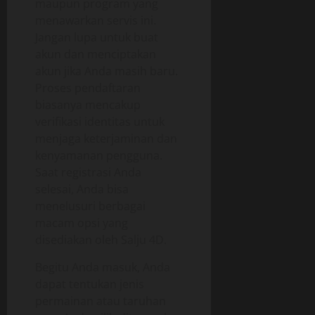
maupun program yang
menawarkan servis ini.
Jangan lupa untuk buat
akun dan menciptakan
akun jika Anda masih baru.
Proses pendaftaran
biasanya mencakup
verifikasi identitas untuk
menjaga keterjaminan dan
kenyamanan pengguna.
Saat registrasi Anda
selesai, Anda bisa
menelusuri berbagai
macam opsi yang
disediakan oleh Salju 4D.
Begitu Anda masuk, Anda
dapat tentukan jenis
permainan atau taruhan