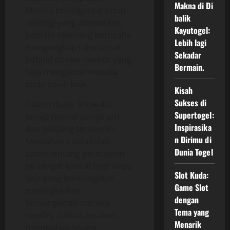
Makna di Di
Melalui berbagai cara dan
balik
strategi yang ditawarkan,
Kayutogel:
pemain sekarang berusaha
Lebih lagi
mengungkap rahasia set
Sekadar
behind nomor-nomor yang
Bermain.
bisa mengantar mereka
pada nasib baik.
Kisah
Sukses di
Dalam dunia Snow 4D,
Supertogel:
setiap nomor punya arti
Inspirasika
dan peluang tersendiri.
n Dirimu di
Memahami detail dan
Dunia Togel
saran tentang permainan
ini sangat krusial bagi siapa
Slot Kuda:
saja yang berkeinginan
Game Slot
meningkatkan
dengan
kemungkinan mereka
Tema yang
sendiri. Tulisan ini akan
Menarik
membahas secara