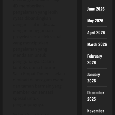
4D memberikan
June 2026
pengalaman yang lebih
nyata dibandingkan
May 2026
dengan. Hal ini dicapai
dengan penggunaan
April 2026
proyeksi serta efek visual
yang menciptakan
March 2026
pengalaman yang
mendalam untuk
February
penggunanya. Dalam
2026
konteks dunia hiburan,
Salju Empat Dimensi selalu
January
diminati di beragam event
2026
dan taman bermain yang
memberikan sensasi
December
spesial untuk
2025
pengunjungnya.
November
Sistem Salju Empat