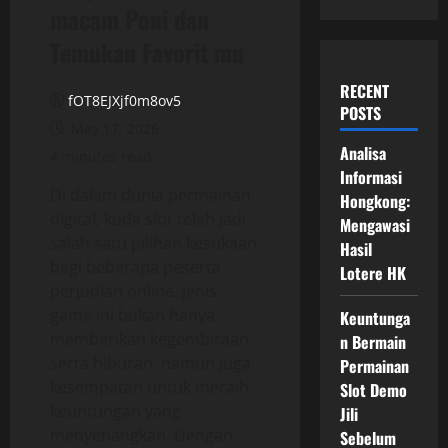
macam Poni dan
Temukan Favorit mu
RECENT
fOT8EJXjf0m8ov5
POSTS
May 17, 2026
Analisa
4 minutes read
Informasi
Di dalam dunia permainan
Hongkong:
digital, kuda slot telah jadi
Mengawasi
salah satu pilihan kesukaan
Hasil
bagi beberapa peserta
Lotere HK
perjudian online. Jenis
game ini bukan hanya
Keuntunga
memberikan kegembiraan
n Bermain
serta hiburan, namun juga
Permainan
kesempatan untuk meraih
Slot Demo
keuntungan yang
Jili
menyenangkan. Dengan
Sebelum