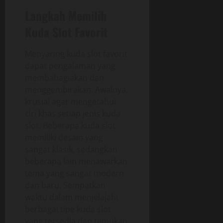
Langkah Memilih
Kuda Slot Favorit
Menyaring kuda slot favorit
dapat pengalaman yang
membahagiakan dan
menggembirakan. Awalnya,
krusial agar mengetahui
ciri khas setiap jenis kuda
slot. Beberapa kuda slot
memiliki desain yang
sangat klasik, sedangkan
beberapa lain menawarkan
tema yang sangat modern
dan baru. Sempatkan
waktu dalam menjelajahi
berbagai tipe kuda slot
yang tersedia dan temukan