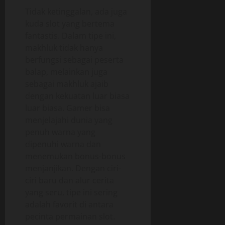
Tidak ketinggalan, ada juga
kuda slot yang bertema
fantastis. Dalam tipe ini,
makhluk tidak hanya
berfungsi sebagai peserta
balap, melainkan juga
sebagai makhluk ajaib
dengan kekuatan luar biasa
luar biasa. Gamer bisa
menjelajahi dunia yang
penuh warna yang
dipenuhi warna dan
menemukan bonus-bonus
menjanjikan. Dengan ciri-
ciri baru dan alur cerita
yang seru, tipe ini sering
adalah favorit di antara
pecinta permainan slot.