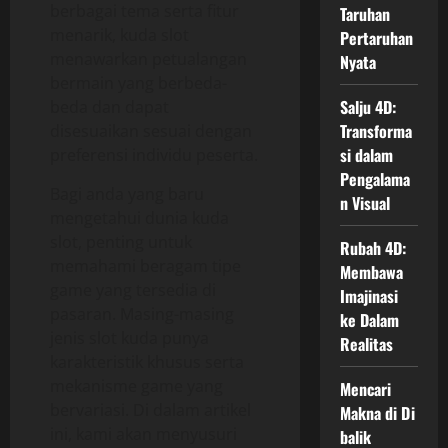
berbagai tema serta fitur
Taruhan
menarik, kuda slot
Pertaruhan
menawarkan petualangan
Nyata
bermain yang berbeda-
Salju 4D:
beda dan dapat
Transforma
disesuaikan sesuai dengan
si dalam
preferensi individu peserta.
Pengalama
Bagi anda yang baru
n Visual
mengetahui dunia kuda
slot, penting untuk
Rubah 4D:
memahami beragam tipe
Membawa
game yang tersedia di
Imajinasi
pasaran. Masing-masing
ke Dalam
jenis slot kuda punya
Realitas
karakteristik khusus serta
mekanisme game yang
Mencari
bervariasi. Di dalam artikel
Makna di Di
ini, kami akan menyusuri
balik