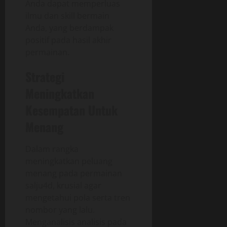
Anda dapat memperluas
ilmu dan skill bermain
Anda, yang berdampak
positif pada hasil akhir
permainan.
Strategi
Meningkatkan
Kesempatan Untuk
Menang
Dalam rangka
meningkatkan peluang
menang pada permainan
salju4d, krusial agar
mengetahui pola serta tren
nombor yang lalu.
Menganalisis analisis pada