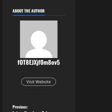
ABOUT THE AUTHOR
fOT8EJXjf0m8ov5
Administrator
Visit Website
View All Posts
P
Previous: