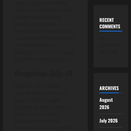
anda. Dengan memakai
informasi yang benar dan
aplikasi strategi yang
RECENT
efektif, Anda dapat
COMMENTS
memperbesar kesempatan
untuk meraih hadiah besar
No
dan mendapatkan
comments
pengalaman bermain yang
to show.
jauh lebih menyenangkan.
Mengetahui Salju 4D
Salju 4D merupakan
ARCHIVES
sebuah jenis permainan
August
yang semakin sangat
2026
populer di antara pecinta
game serta taruhan.
July 2026
Bersejumlah individu
berminat dalam mengetes