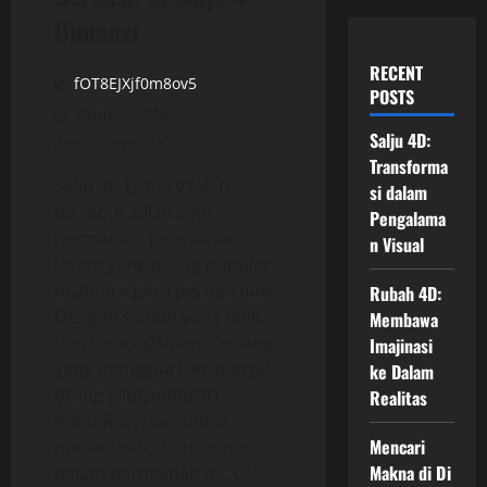
Dimensi
RECENT
fOT8EJXjf0m8ov5
POSTS
April 7, 2026
Salju 4D:
4 minutes read
Transforma
Salju 4D Lottery telah
si dalam
tersebut salah satu
Pengalama
permainan permainan
n Visual
lotere yang paling populer
di antara para pecinta judi.
Rubah 4D:
Dengan sistem yang unik
Membawa
dan kemungkinan menang
Imajinasi
yang menggiurkan, banyak
ke Dalam
orang yang mencari
Realitas
metode cerdas untuk
Mencari
menambah chance mereka
Makna di Di
dalam permainan ini. Di