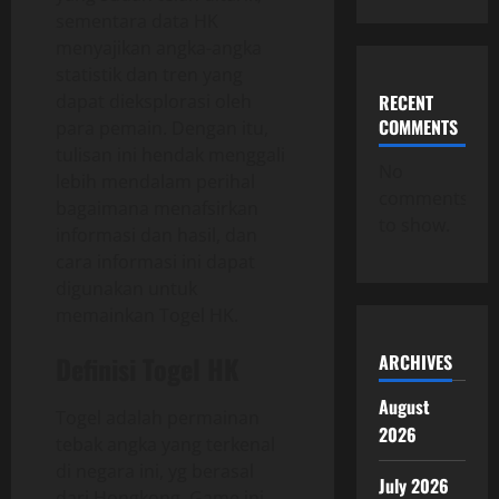
sementara data HK
menyajikan angka-angka
statistik dan tren yang
dapat dieksplorasi oleh
RECENT
COMMENTS
para pemain. Dengan itu,
tulisan ini hendak menggali
No
lebih mendalam perihal
comments
bagaimana menafsirkan
to show.
informasi dan hasil, dan
cara informasi ini dapat
digunakan untuk
memainkan Togel HK.
Definisi Togel HK
ARCHIVES
August
Togel adalah permainan
2026
tebak angka yang terkenal
di negara ini, yg berasal
July 2026
dari Hongkong. Game ini