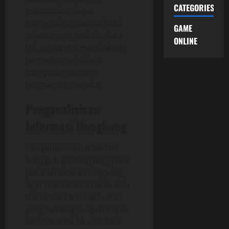
CATEGORIES
masyarakat dapat
mengetahui riwayat hasil
GAME
sebelumnya melalui data
ONLINE
HK. Ini sangat mendukung
pemain togel dalam
menyusun strategi
permainan mereka.
Penganalisisan
Informasi Hongkong
Penganalisisan data HK
sungguh penting bagi para
petaruh lotere Hongkong
agar memahami corak dan
trend hasil hasil keluaran
yang berlangsung. Dengan
melihat data hk dari hasil