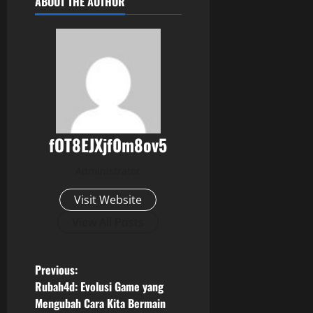
ABOUT THE AUTHOR
fOT8EJXjf0m8ov5
Administrator
Visit Website
View All Posts
P
Previous:
Rubah4d: Evolusi Game yang
o
Mengubah Cara Kita Bermain