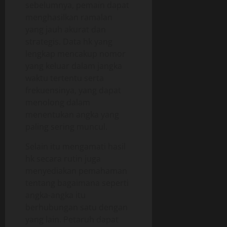
sebelumnya, pemain dapat
menghasilkan ramalan
yang jauh akurat dan
strategis. Data hk yang
lengkap mencakup nomor
yang keluar dalam jangka
waktu tertentu serta
frekuensinya, yang dapat
menolong dalam
menentukan angka yang
paling sering muncul.
Selain itu mengamati hasil
hk secara rutin juga
menyediakan pemahaman
tentang bagaimana seperti
angka-angka itu
berhubungan satu dengan
yang lain. Petaruh dapat