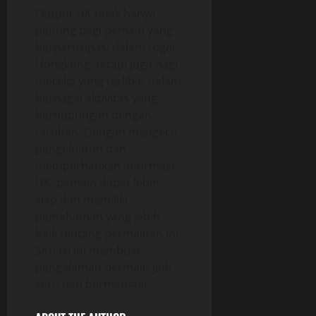
Output HK tidak hanya
penting bagi pemain yang
berpartisipasi dalam togel
Hongkong, tetapi juga bagi
mereka yang terlibat dalam
berbagai aktivitas yang
berhubungan dengan
taruhan. Dengan mengerti
pengeluaran dan
memperhatikan informasi
HK, pemain dapat lebih
siap dan memiliki
pemahaman yang lebih
baik tentang permainan ini.
Situasi ini membuat
pengalaman bermain jadi
seru dan bermanfaat.