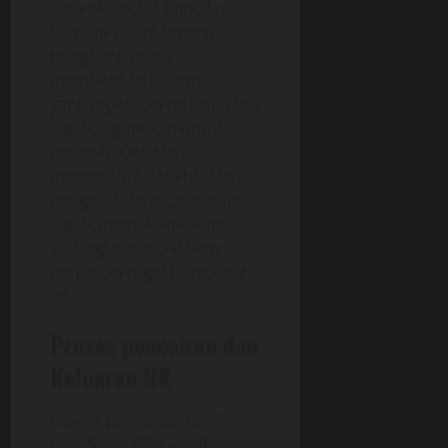
data hk secara berkala.
Sumber resmi seperti
hongkong pools
memberikan informasi
yang tepat dan terkini, yang
dapat digunakan untuk
petaruh. Dengan
mengetahui data hk dan
pengeluaran hk, petaruh
dapat memaksimalkan
strategi mereka dalam
perjudian togel Hongkong
ini.
Proses pencairan dan
Keluaran HK
Proses pencairan togel
Hongkong dilaksanakan