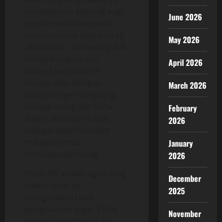
menawarkan peluang bagi
June 2026
pemain untuk menebak
nomor-nomor keluaran yg
May 2026
akan keluar, dan sering kali
menjadi bagian dari
April 2026
budaya perjudian di
masyarakat. Dengan
March 2026
adanya Togel Hongkong,
banyak orang ikut serta
February
dalam aktivitas ini baik
2026
sebagai entertainment
maupun untuk
January
mendapatkan uang.
2026
Pools HK adalah agen yang
December
diakui resmi yg
2025
mengadakan hasil
pengeluaran togel. Pihak
November
mereka menghadirkan