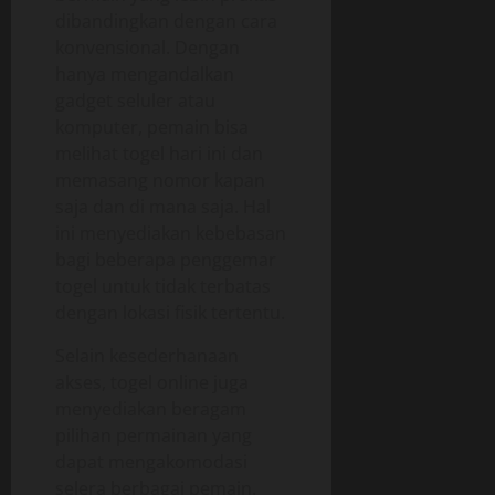
dibandingkan dengan cara
konvensional. Dengan
hanya mengandalkan
gadget seluler atau
komputer, pemain bisa
melihat togel hari ini dan
memasang nomor kapan
saja dan di mana saja. Hal
ini menyediakan kebebasan
bagi beberapa penggemar
togel untuk tidak terbatas
dengan lokasi fisik tertentu.
Selain kesederhanaan
akses, togel online juga
menyediakan beragam
pilihan permainan yang
dapat mengakomodasi
selera berbagai pemain.