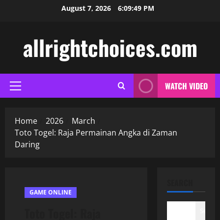
Skip
August 7, 2026
6:09:50 PM
to
content
allrightchoices.com
WATCH VIDEO
Primary
Menu
Home
2026
March
Toto Togel: Raja Permainan Angka di Zaman
Daring
SEARCH
GAME ONLINE
Toto Togel: Raja
Search