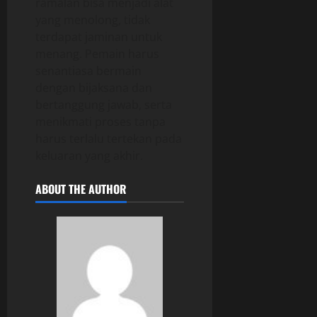
ramalan bisa menjadi alat
yang menolong, tidak
terdapat jaminan untuk
menang. Pemain harus
senantiasa bermain
dengan bijaksana dan
bertanggung jawab, serta
menikmati proses tanpa
harus terlalu tertekan pada
keluaran yang akhir.
ABOUT THE AUTHOR