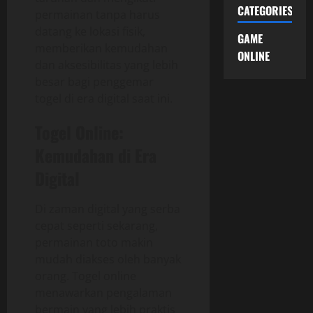
CATEGORIES
permainan tanpa harus
datang ke lokasi fisik,
GAME
memberikan kemudahan
ONLINE
dan aksesibilitas yang lebih
besar bagi penggemar
togel di era digital saat ini.
Togel Online:
Kemudahan di Era
Digital
Di zaman digital yang serba
cepat seperti sekarang,
permainan toto makin
mudah diakses oleh banyak
orang. Togel online
menawarkan pengalaman
bermain yang lebih praktis