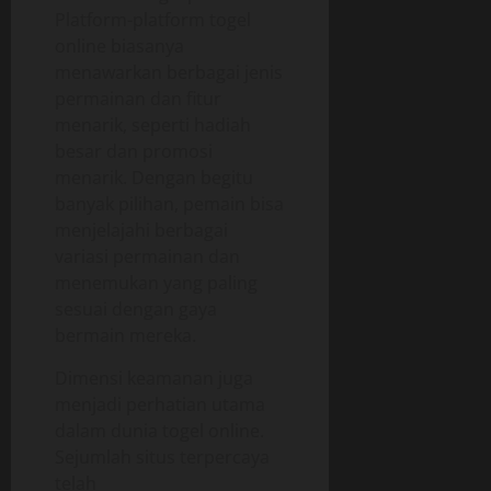
Platform-platform togel
online biasanya
menawarkan berbagai jenis
permainan dan fitur
menarik, seperti hadiah
besar dan promosi
menarik. Dengan begitu
banyak pilihan, pemain bisa
menjelajahi berbagai
variasi permainan dan
menemukan yang paling
sesuai dengan gaya
bermain mereka.
Dimensi keamanan juga
menjadi perhatian utama
dalam dunia togel online.
Sejumlah situs terpercaya
telah