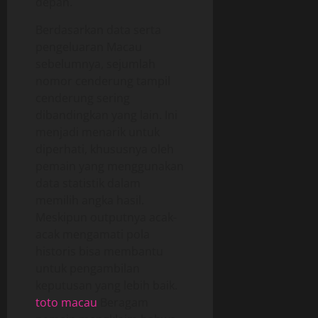
depan.
Berdasarkan data serta
pengeluaran Macau
sebelumnya, sejumlah
nomor cenderung tampil
cenderung sering
dibandingkan yang lain. Ini
menjadi menarik untuk
diperhati, khususnya oleh
pemain yang menggunakan
data statistik dalam
memilih angka hasil.
Meskipun outputnya acak-
acak mengamati pola
historis bisa membantu
untuk pengambilan
keputusan yang lebih baik.
toto macau
Beragam