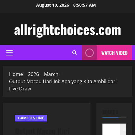
Skip
August 10, 2026
8:50:58 AM
to
content
allrightchoices.com
WATCH VIDEO
Primary
Menu
Home
2026
March
Output Macau Hari Ini: Apa yang Kita Ambil dari
Live Draw
SEARCH
GAME ONLINE
Output Macau Hari
Search