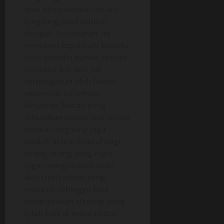
bisa menyaksikan secara
langsung hasil undian
dengan transparan. Ini
memberi keyakinan kepada
para pemain bahwa proses
tersebut fair dan tak
terpengaruh oleh faktor
eksternal. Informasi
Keluaran Macau yang
dihasilkan setiap sesi setiap
undian langsung juga
adalah acuan krusial bagi
orang-orang yang ingin
ingin menganalisis pola
dan tren nomor yang
muncul, sehingga bisa
menciptakan strategi yang
lebih baik di masa depan