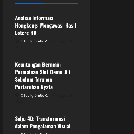
v
GAME ONLINE
i
Analisa Informasi
Hongkong: Mengawasi Hasil
g
Lotere HK
a
fOT8EJXjf0m8ov5
August 9,
2026
GAME ONLINE
t
Keuntungan Bermain
i
Permainan Slot Demo Jili
o
Sebelum Taruhan
Pertaruhan Nyata
n
fOT8EJXjf0m8ov5
August 9,
2026
GAME ONLINE
Salju 4D: Transformasi
dalam Pengalaman Visual