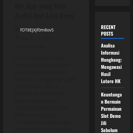
Ini: Apa yang Kita
Ambil dari Live Draw
RECENT
fOT8EJXjf0m8ov5
POSTS
March 23, 2026
Analisa
4 minutes read
Informasi
Live draw Macau telah
Hongkong:
menjadi salah satu acara
Mengawasi
yang sangat dinantikan
Hasil
oleh para penggemar togel
Lotere HK
di Indonesia. Setiap
harinya, hasil keluaran
Keuntunga
Macau memberikan
n Bermain
informasi berharga bagi
Permainan
pemain yang ingin
Slot Demo
mengetahui angka-angka
Jili
yang keluar untuk supaya
Sebelum