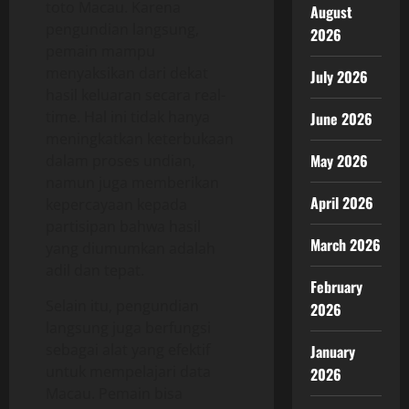
toto Macau. Karena
August
pengundian langsung,
2026
pemain mampu
menyaksikan dari dekat
July 2026
hasil keluaran secara real-
time. Hal ini tidak hanya
June 2026
meningkatkan keterbukaan
May 2026
dalam proses undian,
namun juga memberikan
April 2026
kepercayaan kepada
partisipan bahwa hasil
March 2026
yang diumumkan adalah
adil dan tepat.
February
Selain itu, pengundian
2026
langsung juga berfungsi
sebagai alat yang efektif
January
untuk mempelajari data
2026
Macau. Pemain bisa