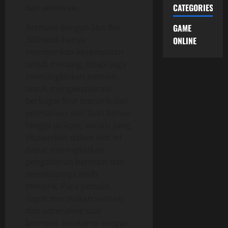
CATEGORIES
dan withdraw.
Bermain dengan Slot Bet
GAME
300 tidak hanya
ONLINE
memberikan kesempatan
untuk menang, tetapi juga
memungkinkan pemain
untuk mengeksplorasi
berbagai fitur menarik dari
permainan slot. Dari bonus
hingga jackpot, variasi yang
ditawarkan dalam slot ini
dapat meningkatkan
pengalaman bermain dan
membuatnya lebih
menarik. Para pemain
dapat merasakan sensasi
dan adrenaline saat
bermain, terutama dengan