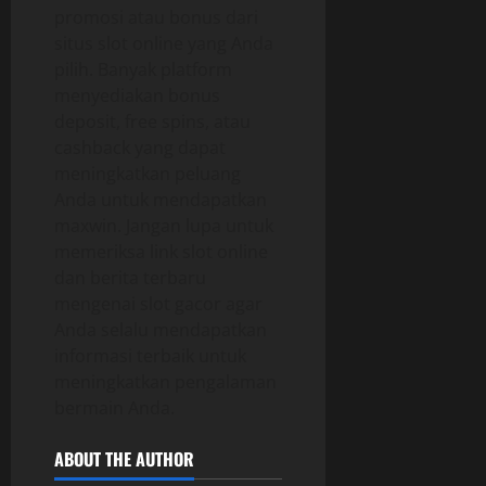
promosi atau bonus dari
situs slot online yang Anda
pilih. Banyak platform
menyediakan bonus
deposit, free spins, atau
cashback yang dapat
meningkatkan peluang
Anda untuk mendapatkan
maxwin. Jangan lupa untuk
memeriksa link slot online
dan berita terbaru
mengenai slot gacor agar
Anda selalu mendapatkan
informasi terbaik untuk
meningkatkan pengalaman
bermain Anda.
ABOUT THE AUTHOR