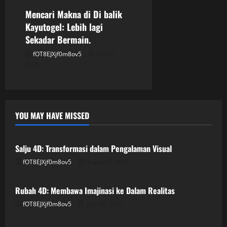
n
Mencari Makna di Di balik
Kayutogel: Lebih lagi
Sekadar Bermain.
fOT8EJXjf0m8ov5
July 21,
2026
YOU MAY HAVE MISSED
GAME ONLINE
Salju 4D: Transformasi dalam Pengalaman Visual
fOT8EJXjf0m8ov5
August 1, 2026
GAME ONLINE
Rubah 4D: Membawa Imajinasi ke Dalam Realitas
fOT8EJXjf0m8ov5
July 26, 2026
GAME ONLINE