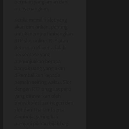
bermain yang aman dan
menyenangkan.
Ketika memilih slot yang
akan dimainkan, penting
untuk mempertimbangkan
RTP slot online. RTP atau
Return to Player adalah
persentase yang
menunjukkan berapa
banyak uang yang akan
dikembalikan kepada
pemain seiring waktu. Slot
dengan RTP tinggi, seperti
yang ditawarkan oleh
banyak slot luar negeri dan
slot dari Thailand serta
Kamboja, sering kali
menjadi pilihan bijak bagi