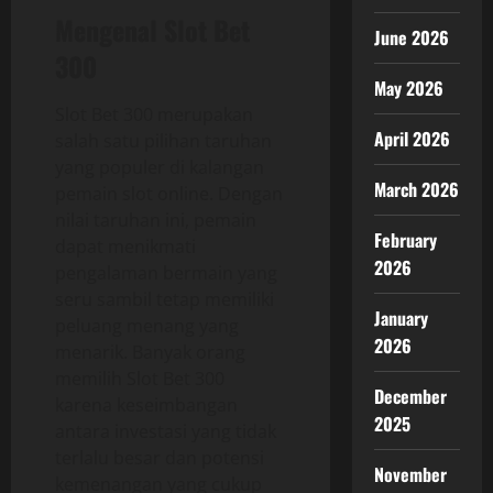
Mengenal Slot Bet
June 2026
300
May 2026
Slot Bet 300 merupakan
April 2026
salah satu pilihan taruhan
yang populer di kalangan
March 2026
pemain slot online. Dengan
nilai taruhan ini, pemain
February
dapat menikmati
2026
pengalaman bermain yang
seru sambil tetap memiliki
January
peluang menang yang
2026
menarik. Banyak orang
memilih Slot Bet 300
December
karena keseimbangan
2025
antara investasi yang tidak
terlalu besar dan potensi
November
kemenangan yang cukup