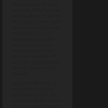
dari permainan slot yang
Anda pilih. RTP yang tinggi,
biasanya di atas 95 persen,
menandakan bahwa mesin
slot tersebut lebih mungkin
memberikan kembali
sebagian besar taruhan
kepada pemain dalam
jangka panjang. Carilah
informasi mengenai RTP
slot online yang ingin Anda
mainkan sebelum mulai
bertaruh.
Kedua, pilihlah slot yang
menawarkan volatilitas
yang sesuai dengan gaya
bermain Anda. Slot dengan
volatilitas rendah biasanya