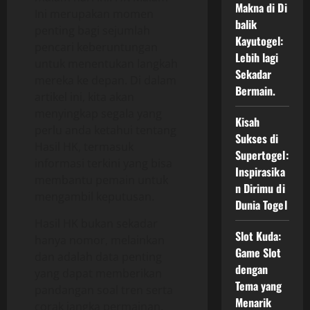
Makna di Di
Ini merupakan momen
balik
penting bagi sejumlah
Kayutogel:
pencari keberuntungan
Lebih lagi
untuk menentukan langkah
Sekadar
mereka ke depan. Di dalam
Bermain.
artikel ini, kita akan
menyingkap segala yang
Kisah
perlu anda ketahui tentang
Sukses di
Hasil HK, termasuk
Supertogel:
informasi terkini yang bisa
Inspirasika
membantu pemain untuk
n Dirimu di
mengambil keputusan.
Dunia Togel
Hasil HK bukan sekadar
Slot Kuda:
hanya nomor, melainkan
Game Slot
dan adalah data penting
dengan
yang dapat memberikan
Tema yang
pandangan soal tren serta
Menarik
corak jangka permainan.