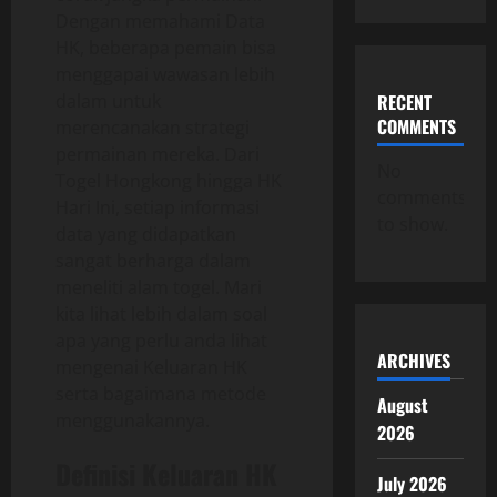
Dengan memahami Data
HK, beberapa pemain bisa
menggapai wawasan lebih
dalam untuk
RECENT
COMMENTS
merencanakan strategi
permainan mereka. Dari
No
Togel Hongkong hingga HK
comments
Hari Ini, setiap informasi
to show.
data yang didapatkan
sangat berharga dalam
meneliti alam togel. Mari
kita lihat lebih dalam soal
apa yang perlu anda lihat
ARCHIVES
mengenai Keluaran HK
serta bagaimana metode
August
menggunakannya.
2026
Definisi Keluaran HK
July 2026