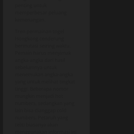
penting untuk
memperbesar peluang
kemenangan.
Tren permainan togel
Hongkong cenderung
bermutasi seiring waktu.
Pemain harus menyimak
angka-angka dari hasil
sebelumnya untuk
menemukan angka-angka
yang untuk melihat tingkat
tinggi. Beberapa nomor
mungkin menjadi hot
numbers, sedangkan yang
lain bisa dianggap cold
numbers. Petaruh yang
teliti biasanya akan
menggunakan informasi ini