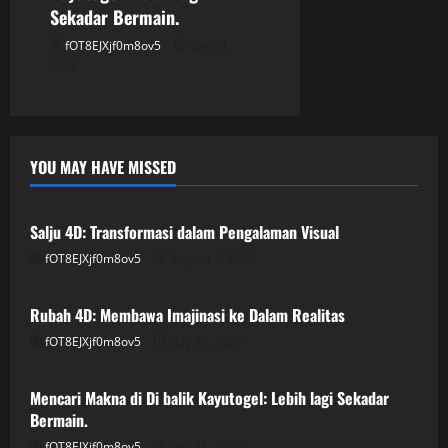
Sekadar Bermain.
fOT8EJXjf0m8ov5
July 21,
2026
YOU MAY HAVE MISSED
GAME ONLINE
Salju 4D: Transformasi dalam Pengalaman Visual
fOT8EJXjf0m8ov5
August 1, 2026
GAME ONLINE
Rubah 4D: Membawa Imajinasi ke Dalam Realitas
fOT8EJXjf0m8ov5
July 26, 2026
GAME ONLINE
Mencari Makna di Di balik Kayutogel: Lebih lagi Sekadar
Bermain.
fOT8EJXjf0m8ov5
July 21, 2026