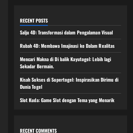
RECENT POSTS
Salju 4D: Transformasi dalam Pengalaman Visual
Rubah 4D: Membawa Imajinasi ke Dalam Realitas
Mencari Makna di Di balik Kayutogel: Lebih lagi
Sekadar Bermain.
Kisah Sukses di Supertogel: Inspirasikan Dirimu di
Dunia Togel
Slot Kuda: Game Slot dengan Tema yang Menarik
RECENT COMMENTS