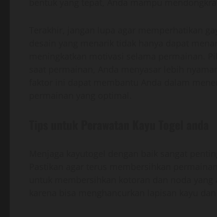
bentuk yang tepat, Anda mampu mendongkrak 
Terakhir, jangan lupa agar memperhatikan gay
desain yang menarik tidak hanya dapat mena
meningkatkan motivasi selama permainan. Pil
saat permainan, Anda menyasar lebih nyaman 
faktor ini dapat membantu Anda dalam mene
permainan yang optimal.
Tips untuk Perawatan Kayu Togel anda
Menjaga kayutogel dengan baik sangat pentin
Pastikan agar terus membersihkan permainan 
untuk membersihkan kotoran dan noda yang a
karena bisa menghancurkan lapisan kayu dan