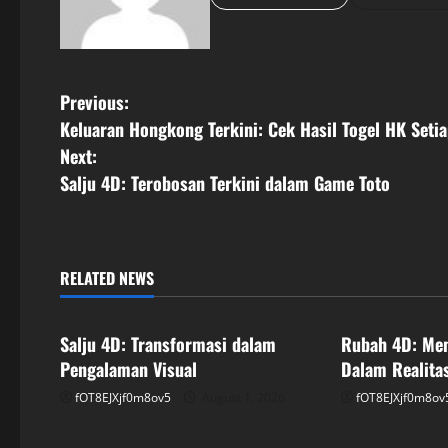
P
Previous:
Keluaran Hongkong Terkini: Cek Hasil Togel HK Seti
o
Next:
s
Salju 4D: Terobosan Terkini dalam Game Toto
t
n
RELATED NEWS
GAME ONLINE
GAME ONLIN
a
Salju 4D: Transformasi dalam
Rubah 4D: Mem
v
Pengalaman Visual
Dalam Realita
i
fOT8EJXjf0m8ov5
August 1, 2026
fOT8EJXjf0m8ov
g