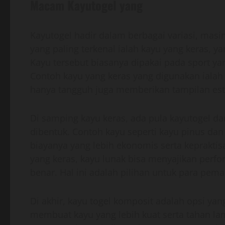
Macam Kayutogel yang
Kayutogel hadir dalam berbagai variasi, masin
yang paling terkenal ialah kayu yang keras, y
Kayu tersebut biasanya dipakai pada sport ya
Contoh kayu yang keras yang digunakan ialah 
hanya tangguh juga memberikan tampilan este
Di samping kayu keras, ada pula kayutogel da
dibentuk. Contoh kayu seperti kayu pinus dan 
biayanya yang lebih ekonomis serta keprakti
yang keras, kayu lunak bisa menyajikan perf
benar. Hal ini adalah pilihan untuk para pem
Di akhir, kayu togel komposit adalah opsi 
membuat kayu yang lebih kuat serta tahan la