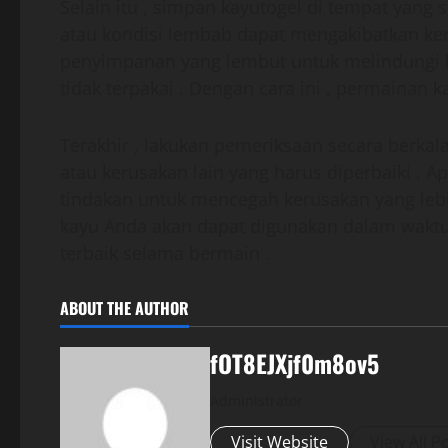
Selain itu , simpan kayutogel di tempat yang 
atau kondisi lembab dapat mengakibatkan ker
penyimpanan yang lembut untuk melindungi k
tidak terpakai . Dengan cara ini , permainan 
Terakhir , lakukan pemeriksaan secara berkal
atau kerusakan lain yang harus diperbaiki . 
tindakan untuk mencegah kerusakan yang leb
kayu Anda akan dapat digunakan dalam waktu
terbaik selama bermain .
ABOUT THE AUTHOR
fOT8EJXjf0m8ov5
Administrator
Visit Website
View All P