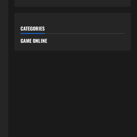
CATEGORIES
GAME ONLINE