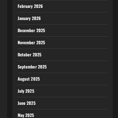
February 2026
January 2026
December 2025
November 2025
October 2025
September 2025
August 2025
July 2025
June 2025
May 2025