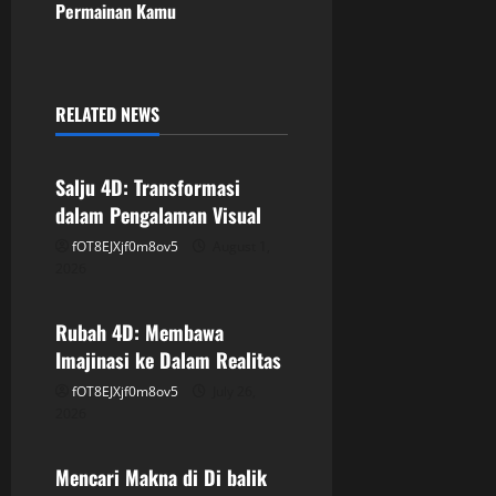
n
Permainan Kamu
a
v
RELATED NEWS
GAME ONLINE
i
Salju 4D: Transformasi
g
dalam Pengalaman Visual
a
fOT8EJXjf0m8ov5
August 1,
2026
GAME ONLINE
t
Rubah 4D: Membawa
i
Imajinasi ke Dalam Realitas
o
fOT8EJXjf0m8ov5
July 26,
2026
GAME ONLINE
n
Mencari Makna di Di balik