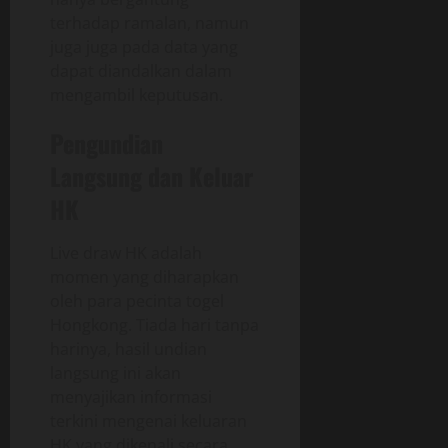
terhadap ramalan, namun
juga juga pada data yang
dapat diandalkan dalam
mengambil keputusan.
Pengundian
Langsung dan Keluar
HK
Live draw HK adalah
momen yang diharapkan
oleh para pecinta togel
Hongkong. Tiada hari tanpa
harinya, hasil undian
langsung ini akan
menyajikan informasi
terkini mengenai keluaran
HK yang dikenali secara