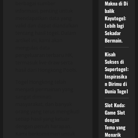
Makna di Di
berbagai sumber
balik
informasi, penting untuk
Kayutogel:
mendapatkan data yang
Lebih lagi
valid dan dapat diandalkan
Sekadar
tentang hasil togel. Dalam
Bermain.
artikel ini, kami akan
mengulas data
Kisah
pengeluaran terbaru HK,
Sukses di
termasuk live draw serta
Supertogel:
hasil dari Hongkong Pools.
Inspirasika
Togel Hongkong telah
n Dirimu di
menjadi permainan yang
Dunia Togel
sangat diminati
masyarakat, dan banyak
Slot Kuda:
orang yang terus mengikuti
Game Slot
setiap hasil yang keluar
dengan
dengan penuh harapan.
Tema yang
Kami berkomitmen untuk
Menarik