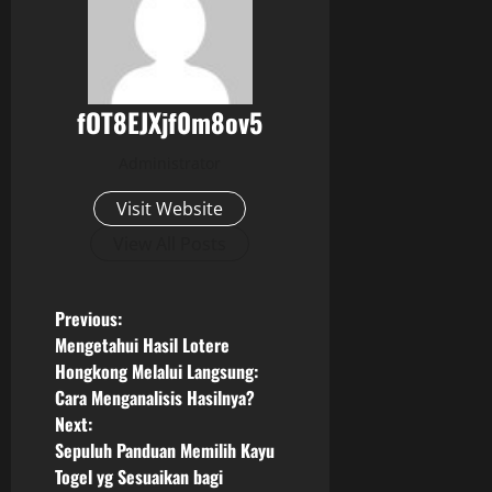
fOT8EJXjf0m8ov5
Administrator
Visit Website
View All Posts
P
Previous:
Mengetahui Hasil Lotere
o
Hongkong Melalui Langsung:
Cara Menganalisis Hasilnya?
s
Next:
Sepuluh Panduan Memilih Kayu
t
Togel yg Sesuaikan bagi