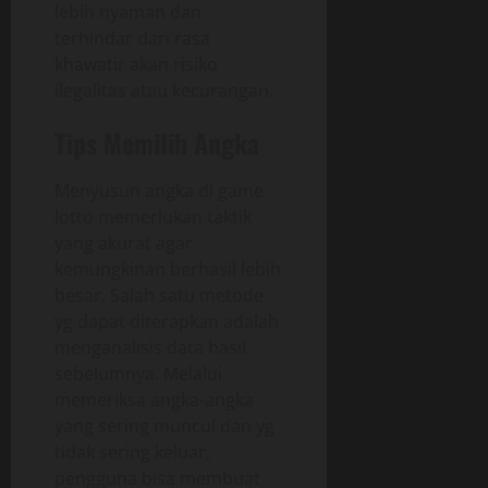
lebih nyaman dan
terhindar dari rasa
khawatir akan risiko
ilegalitas atau kecurangan.
Tips Memilih Angka
Menyusun angka di game
lotto memerlukan taktik
yang akurat agar
kemungkinan berhasil lebih
besar. Salah satu metode
yg dapat diterapkan adalah
menganalisis data hasil
sebelumnya. Melalui
memeriksa angka-angka
yang sering muncul dan yg
tidak sering keluar,
pengguna bisa membuat