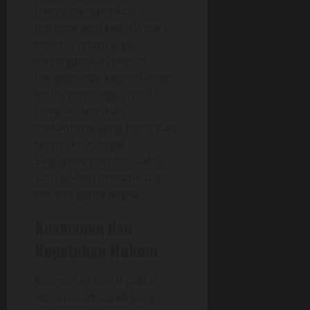
hanya memberikan
transparansi kepada para
peserta tetapi juga
meningkatkan tingkat
harapan dan kegembiraan
ketika menunggu hasil.
Dengan demikian
mekanisme yang tegas dan
terstruktur, togel
Singapore menjadi salah
satu pilihan menarik bagi
pecinta game angka.
Keamanan dan
Kepatuhan Hukum
Keamanan dan legalitas
merupakan aspek yang