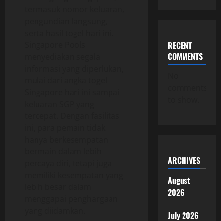
termasuk nomor keluaran,
pengundian langsung,
serta hasil togel hari ini.
Singapore Pools
RECENT
COMMENTS
menyediakan segala
informasi yang diperlukan,
No
mulai dari angka togel
comments
Singapore hari ini sampai
to show.
keluaran SGP yang
tercepat. Dengan fasilitas
ini, para pemain tidak
hanya berkesempatan
bermain dalam lebih
ARCHIVES
percaya diri, tetapi juga
memiliki kesempatan yang
August
lebih besar dalam
2026
menggapai penghargaan
yang diidamkan.
July 2026