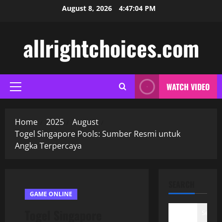
Skip
August 8, 2026
4:47:05 PM
to
content
allrightchoices.com
WATCH VIDEO
Primary
Menu
Home
2025
August
Togel Singapore Pools: Sumber Resmi untuk
Angka Terpercaya
SEARCH
GAME ONLINE
Togel Singapore
Search