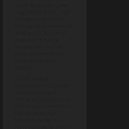
sesuai dengan tipe game
yang hendak diikuti. Togel
Singapore memberikan
beberapa jenis permainan,
misalnya 2D, 3D, dan 4D,
yang masing-masing
menawarkan cara dan
peluang memenangkan
penghargaan yang
berbeda.
Setelah periode
pengundian ditutup, hasil
undian akan segera
diumumkan secara resmi.
Peserta dapat memeriksa
hasil keluaran togel
Singapore melalui situs
resmi atau saluran resmi