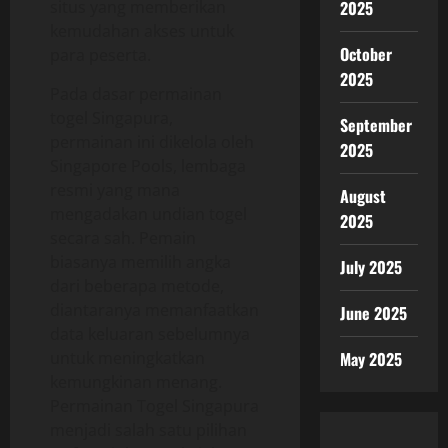
situs yang memberikan
2025
kemudahan akses untuk
October
para peserta.
2025
Pada dasar permainan
togel Singapura,
September
permainan ini dikelola oleh
2025
Singapore Pools, lembaga
resmi yang mana
August
mengadakan undian togel
2025
secara sah. Pemain
biasanya memilih angka
July 2025
dari beberapa metode,
diantaranya memanfaatkan
June 2025
data keluaran sebelumnya
untuk meningkatkan
May 2025
kemungkinan menang.
Permainan Togel Singapura
menjadi salah satu pilihan