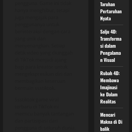
pengguna. Game ini tidak
Taruhan
hanya menghibur, tetapi
Pertaruhan
juga mengajak para
Nyata
penggunanya untuk
Salju 4D:
berinteraksi dengan cara
Transforma
yang unik dan
si dalam
menyenangkan. Setiap
Pengalama
detik video yang diunggah
n Visual
di TikTok menjadi ajang
bagi para kreator untuk
Rubah 4D:
mengekspresikan diri dan
Membawa
membagikan keseruan
Imajinasi
bermain ssstiktok.
ke Dalam
Ssstiktok game viral
Realitas
terbaru di TikTok ini
memicu banyak tantangan
Mencari
dan partisipasi dari
Makna di Di
pengguna di seluruh dunia.
balik