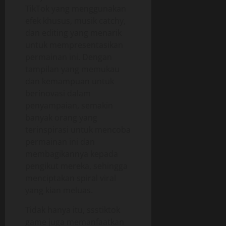
TikTok yang menggunakan
efek khusus, musik catchy,
dan editing yang menarik
untuk mempresentasikan
permainan ini. Dengan
tampilan yang memukau
dan kemampuan untuk
berinovasi dalam
penyampaian, semakin
banyak orang yang
terinspirasi untuk mencoba
permainan ini dan
membagikannya kepada
pengikut mereka, sehingga
menciptakan spiral viral
yang kian meluas.
Tidak hanya itu, ssstiktok
game juga memanfaatkan