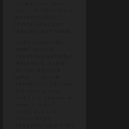
merekam video. Jangan
ragu untuk berimprovisasi
dan menambahkan
sentuhan pribadi agar
video kamu lebih menarik.
Setelah merekam video,
jangan lupa untuk
mengeditnya agar hasilnya
lebih menarik. Gunakan
fitur-fitur yang ada di
aplikasi TikTok untuk
menambahkan efek, musik,
atau teks yang sesuai.
Setelah puas dengan hasil
editing, kamu bisa
mengunggah video
tersebut dengan
menggunakan tagar terkait.