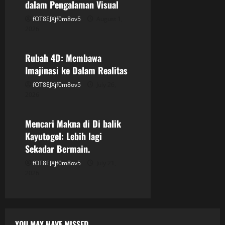
g
dalam Pengalaman Visual
a
fOT8EJXjf0m8ov5
August 1,
2026
GAME ONLINE
t
Rubah 4D: Membawa
i
Imajinasi ke Dalam Realitas
o
fOT8EJXjf0m8ov5
July 26,
2026
GAME ONLINE
n
Mencari Makna di Di balik
Kayutogel: Lebih lagi
Sekadar Bermain.
fOT8EJXjf0m8ov5
July 21,
2026
YOU MAY HAVE MISSED