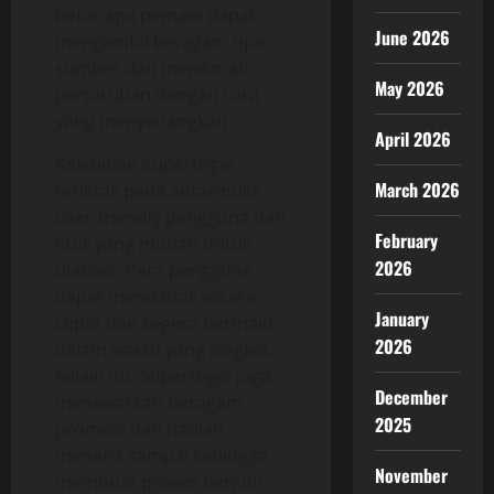
beberapa pemain dapat
June 2026
mengambil beragam tipe
sumber dan menikmati
May 2026
pertaruhan dengan cara
yang menyenangkan.
April 2026
Kelebihan Supertogel
March 2026
terletak pada antarmuka
user-friendly pengguna dan
February
fitur yang mudah untuk
2026
diakses. Para pengguna
dapat mendaftar secara
January
cepat dan segera bermain
2026
dalam waktu yang singkat.
Selain itu, Supertogel juga
December
menawarkan beragam
2025
promosi dan hadiah
menarik sampai sehingga
November
membuat proses berjudi