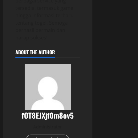
berbagai service yang
tersedia, termasuk game
hingga informasi terbaru
tentang togel. Semoga
berhasil bermain dan
harap sukses!
ABOUT THE AUTHOR
fOT8EJXjf0m8ov5
Administrator