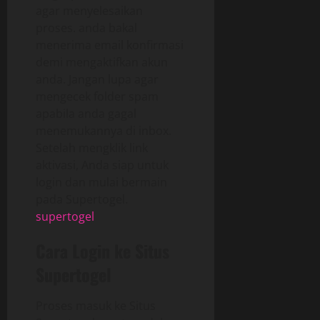
agar menyelesaikan
proses. anda bakal
menerima email konfirmasi
demi mengaktifkan akun
anda. Jangan lupa agar
mengecek folder spam
apabila anda gagal
menemukannya di inbox.
Setelah mengklik link
aktivasi, Anda siap untuk
login dan mulai bermain
pada Supertogel.
supertogel
Cara Login ke Situs
Supertogel
Proses masuk ke Situs