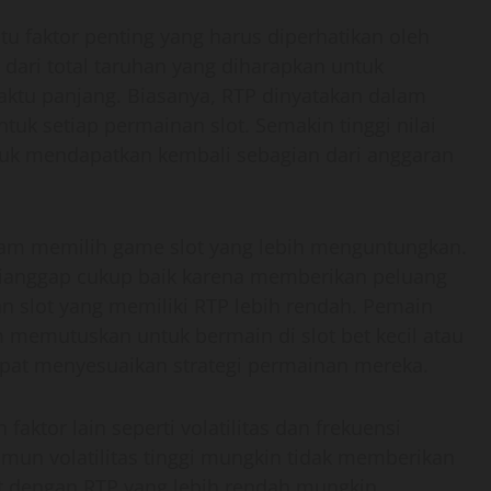
tu faktor penting yang harus diperhatikan oleh
ari total taruhan yang diharapkan untuk
ktu panjang. Biasanya, RTP dinyatakan dalam
uk setiap permainan slot. Semakin tinggi nilai
uk mendapatkan kembali sebagian dari anggaran
 memilih game slot yang lebih menguntungkan.
 dianggap cukup baik karena memberikan peluang
 slot yang memiliki RTP lebih rendah. Pemain
 memutuskan untuk bermain di slot bet kecil atau
dapat menyesuaikan strategi permainan mereka.
aktor lain seperti volatilitas dan frekuensi
amun volatilitas tinggi mungkin tidak memberikan
t dengan RTP yang lebih rendah mungkin