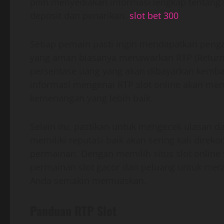
pilih menyediakan informasi lengkap tentang
deposit dan penarikan.
slot bet 300
Setiap pemain pasti ingin mendapatkan peng
yang aman biasanya menawarkan RTP (Return 
persentase uang yang akan dibayarkan kemba
informasi mengenai RTP slot online akan m
kemenangan yang lebih baik.
Selain itu, pastikan untuk mengecek ulasan da
memiliki reputasi baik akan sering kali dir
permainan. Dengan memilih situs slot onlin
permainan slot gacor dan peluang untuk mer
Anda semakin memuaskan.
Panduan RTP Slot