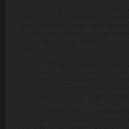
RTP atau Return to Player merupakan salah sa
pemain slot. RTP menggambarkan persentase d
dikembalikan kepada pemain dalam jangka wa
bentuk persentase dan dapat berbeda-beda unt
RTP, semakin besar kemungkinan pemain unt
mereka saat bermain.
Memahami RTP dapat membantu pemain dalam
Misalnya, slot dengan RTP di atas 96 persen
menang yang lebih besar dibandingkan dengan
harus mencari informasi tentang RTP sebelum
slot bet yang lebih besar, sehingga mereka 
Selain RTP, penting juga untuk memperhatikan f
kemenangan. Slot yang memiliki RTP tinggi n
kemenangan secara konsisten, sementara slo