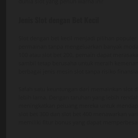
dunia slot yang penuh warna ini!
Jenis Slot dengan Bet Kecil
Slot dengan bet kecil menjadi pilihan popule
permainan tanpa mengeluarkan banyak modal. 
100 atau slot bet 200, pemain dapat meras
sambil tetap berusaha untuk meraih kemena
berbagai jenis mesin slot tanpa risiko finansia
Salah satu keuntungan dari memainkan slot d
lebih lama. Dengan taruhan yang lebih renda
meningkatkan peluang mereka untuk mendap
slot bet 300 dan slot bet 400 menawarkan var
memiliki fitur bonus yang dapat memperbes