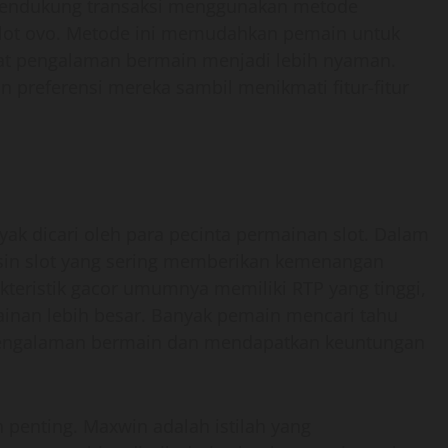
g mendukung transaksi menggunakan metode
n slot ovo. Metode ini memudahkan pemain untuk
t pengalaman bermain menjadi lebih nyaman.
 preferensi mereka sambil menikmati fitur-fitur
nyak dicari oleh para pecinta permainan slot. Dalam
mesin slot yang sering memberikan kemenangan
kteristik gacor umumnya memiliki RTP yang tinggi,
nan lebih besar. Banyak pemain mencari tahu
 pengalaman bermain dan mendapatkan keuntungan
ah penting. Maxwin adalah istilah yang