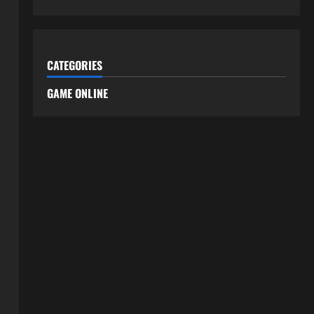
CATEGORIES
GAME ONLINE