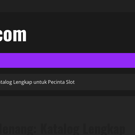
.com
alog Lengkap untuk Pecinta Slot
Menang: Katalog Lengkap