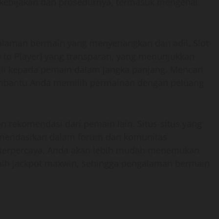
 kebijakan dan prosedurnya, termasuk mengenai
alaman bermain yang menyenangkan dan adil. Slot
to Player) yang transparan, yang menunjukkan
li kepada pemain dalam jangka panjang. Mencari
embantu Anda memilih permainan dengan peluang
n rekomendasi dari pemain lain. Situs-situs yang
ekomendasikan dalam forum dan komunitas
e terpercaya, Anda akan lebih mudah menemukan
aih jackpot maxwin, sehingga pengalaman bermain