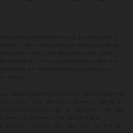
 yang sedang mencari cara untuk menang lebih
am dunia slot online, terdapat berbagai pilihan
a yang lebih besar, yang bisa Anda coba untuk
m artikel ini, kami akan membahas daftar slot
ta memberikan informasi lengkap mengenai
slot maxwin.
nai metode pembayaran yang populer seperti slot
i beberapa pilihan slot dari luar negeri, termasuk
an informasi mendalam ini, Anda akan lebih siap
 dengan preferensi Anda, dan tentunya,
pot yang diimpikan. Mari kita mulai menjelajahi