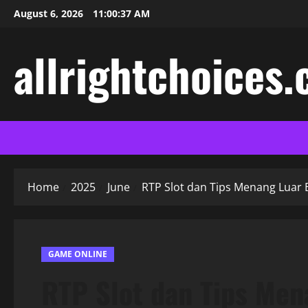
Skip
August 6, 2026
11:00:38 AM
to
content
allrightchoices
Home
2025
June
RTP Slot dan Tips Menang Luar 
GAME ONLINE
RTP Slot dan Tips Men