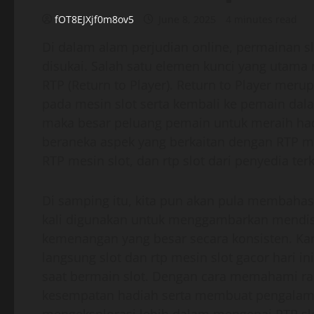
fOT8EJXjf0m8ov5
June 8, 2025
4 minutes read
Di dalam alam perjudian online, permainan s
disukai. Salah satu elemen kunci yang utama
RTP (Return to Player). Return to Player mer
pada mesin slot serta kembali ke pemain dala
maka besar peluang pemain untuk meraih hadia
beraneka aspek yang berkaitan dengan RTP me
RTP mesin slot, dan rtp slot dari penyedia ter
Di samping itu, kita pun akan pula membahas 
kali digunakan untuk menggambarkan mendis
kemenangan yang besar secara konsisten. Ka
langsung slot dan rtp mesin slot gacor hari 
saat bermain slot. Dengan cara memahami rah
kesempatan hadiah serta membuat pengalaman