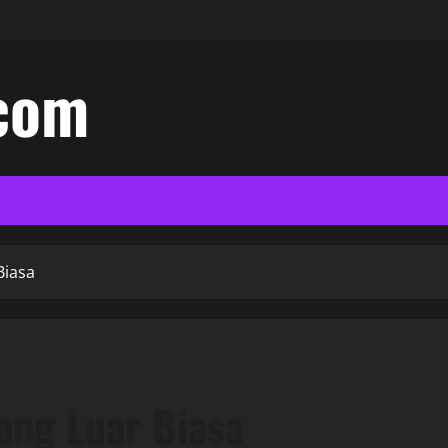
.com
Biasa
ang Luar Biasa