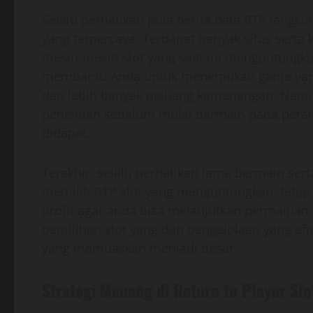
Selalu perhatikan pula berita data RTP langs
yang terpercaya. Terdapat banyak situs sert
mesin-mesin slot yang saat ini menguntungk
membantu Anda untuk menemukan game yang
dan lebih banyak peluang kemenangan. Namun
penelitian sebelum mulai bermain pada peran
didapat.
Terakhir, selalu perhatikan lama bermain se
memilih RTP slot yang menguntungkan, tetap t
profit agar anda bisa melanjutkan permainan
pemilihan slot yang dan pengelolaan yang e
yang memuaskan menjadi besar.
Strategi Menang di Return to Player Slo