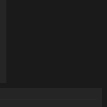
GAME ONLINE