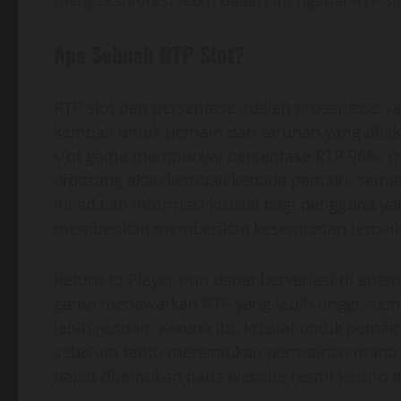
mengeksplorasi lebih dalam mengenai RTP sl
Apa Sebuah RTP Slot?
RTP slot dan persentase adalah prosentase
kembali untuk pemain dari taruhan yang dila
slot game mempunyai persentase RTP 96%, mak
dipasang akan kembali kepada pemain, semen
Ini adalah informasi krusial bagi pengguna y
memberikan memberikan kesempatan terbai
Return to Player pun dapat bervariasi di ant
game menawarkan RTP yang lebih tinggi, sem
lebih rendah. Karena itu, krusial untuk pem
sebelum tentu menentukan permainan mana ak
dapat ditemukan pada website resmi kasino m