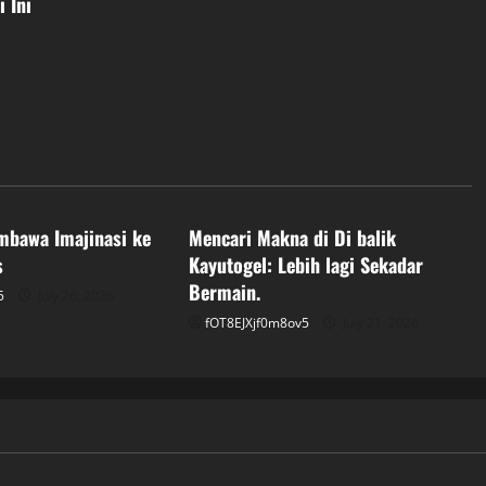
 Ini
E
GAME ONLINE
bawa Imajinasi ke
Mencari Makna di Di balik
s
Kayutogel: Lebih lagi Sekadar
Bermain.
5
July 26, 2026
fOT8EJXjf0m8ov5
July 21, 2026
LINE
GAME ONLINE