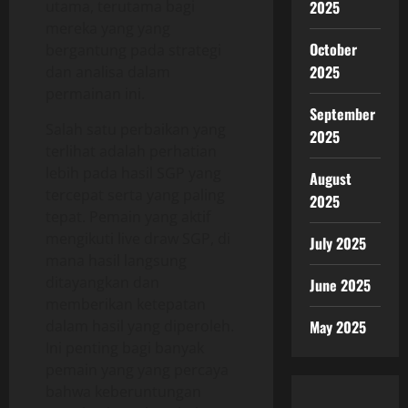
utama, terutama bagi
2025
mereka yang yang
October
bergantung pada strategi
2025
dan analisa dalam
permainan ini.
September
Salah satu perbaikan yang
2025
terlihat adalah perhatian
lebih pada hasil SGP yang
August
tercepat serta yang paling
2025
tepat. Pemain yang aktif
mengikuti live draw SGP, di
July 2025
mana hasil langsung
ditayangkan dan
June 2025
memberikan ketepatan
dalam hasil yang diperoleh.
May 2025
Ini penting bagi banyak
pemain yang yang percaya
bahwa keberuntungan