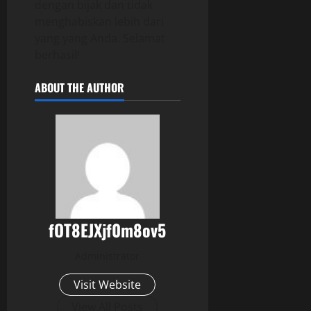
dengan bijak dan tidak
menghabiskan lebih dari
yang yang Anda. Selamat
berhasil!
ABOUT THE AUTHOR
fOT8EJXjf0m8ov5
Administrator
Visit Website
View All Posts