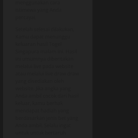
menggunakan cara
istimewa yang Anda
percayai.
Setelah selesai dilakukan,
Kamu dapat menunggu
keluaran hasil Togel
Singapura malam ini. Hasil
ini umumnya diberitakan
melalui live pada website
atau melalui live draw draw
yang disediakan oleh
website. Jika angka yang
Anda ambil cocok dari hasil
keluar, kamu berhak
mendapat hadiah yang
berdasarkan jenis bet yang
Anda ambil. Selalu ingat
untuk untuk bertaruh