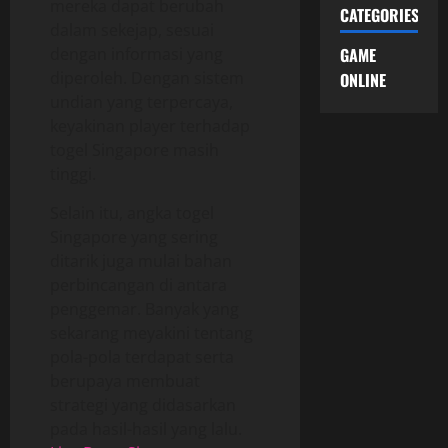
mereka dapat berubah
CATEGORIES
dalam sekejap, sesuai
dengan informasi yang
GAME
diperoleh. Dengan sistem
ONLINE
undian yang terpercaya,
keyakinan player terhadap
togel Singapore masih
tinggi.
Selain itu, angka togel
Singapore yang sering
ditarik juga mulai bahan
perbincangan di antara
penggemar. Banyak yang
sekarang meyakini tentang
pola-pola terdapat serta
berupaya membuat
strategi yang didasarkan
pada hasil-hasil yang lalu.