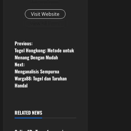
Administrator
Visit Website
View All Posts
P
Previous:
Togel Hongkong: Metode untuk
o
Menang Dengan Mudah
Next:
s
Menganalisis Sempurna
Warga88: Togel dan Taruhan
t
Handal
n
a
RELATED NEWS
v
GAME ONLINE