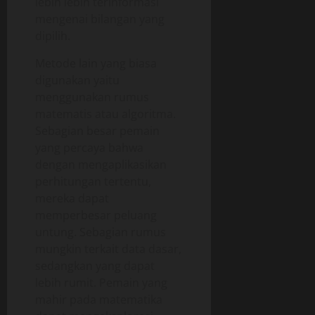
lebih lebih terinformasi
mengenai bilangan yang
dipilih.
Metode lain yang biasa
digunakan yaitu
menggunakan rumus
matematis atau algoritma.
Sebagian besar pemain
yang percaya bahwa
dengan mengaplikasikan
perhitungan tertentu,
mereka dapat
memperbesar peluang
untung. Sebagian rumus
mungkin terkait data dasar,
sedangkan yang dapat
lebih rumit. Pemain yang
mahir pada matematika