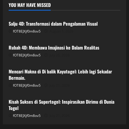
YOU MAY HAVE MISSED
GAME ONLINE
Salju 4D: Transformasi dalam Pengalaman Visual
fOT8EJXjf0m8ov5
August 1, 2026
GAME ONLINE
Rubah 4D: Membawa Imajinasi ke Dalam Realitas
fOT8EJXjf0m8ov5
July 26, 2026
GAME ONLINE
Mencari Makna di Di balik Kayutogel: Lebih lagi Sekadar
Bermain.
fOT8EJXjf0m8ov5
July 21, 2026
GAME ONLINE
Kisah Sukses di Supertogel: Inspirasikan Dirimu di Dunia
Togel
fOT8EJXjf0m8ov5
July 21, 2026