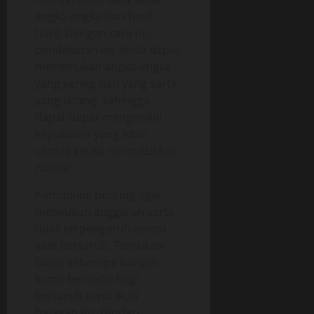
angka-angka dari hasil-
hasil. Dengan cara ini,
pendekatan ini, Anda dapat
menemukan angka-angka
yang sering dan yang serta
yang jarang, sehingga
dapat dapat mengambil
keputusan yang lebih
cerdas ketika memutuskan
nomor.
Kemudian, penting agar
menyusun anggaran serta
tidak terpengaruh emosi
saat bertaruh. Tentukan
batas seberapa banyak
kamu bersedia bagi
bertaruh serta ikuti
batasan itu. Hindari