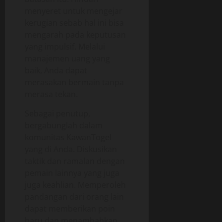
menyeret untuk mengejar
kerugian sebab hal ini bisa
mengarah pada keputusan
yang impulsif. Melalui
manajemen uang yang
baik, Anda dapat
merasakan bermain tanpa
merasa tekan.
Sebagai penutup,
bergabunglah dalam
komunitas KawanTogel
yang di Anda. Diskusikan
taktik dan ramalan dengan
pemain lainnya yang juga
juga keahlian. Memperoleh
pandangan dari orang lain
dapat memberikan poin
baru dan menambahkan