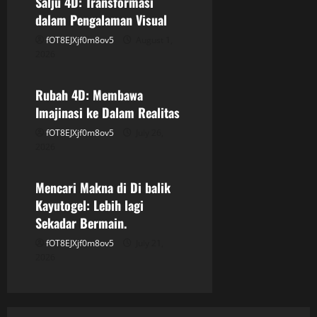
i
Salju 4D: Transformasi
dalam Pengalaman Visual
g
fOT8EJXjf0m8ov5
August 1,
a
2026
GAME ONLINE
t
Rubah 4D: Membawa
Imajinasi ke Dalam Realitas
i
fOT8EJXjf0m8ov5
July 26,
o
2026
GAME ONLINE
n
Mencari Makna di Di balik
Kayutogel: Lebih lagi
Sekadar Bermain.
fOT8EJXjf0m8ov5
July 21,
2026