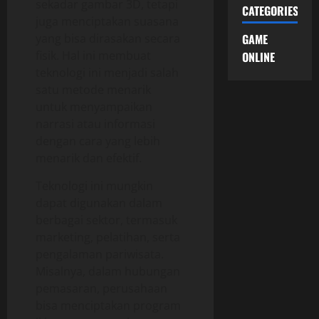
sekadar gambar 3D, tetapi
CATEGORIES
juga menciptakan suasana
yang bisa dirasakan secara
GAME
fisik. Hal ini membuat
ONLINE
teknologi ini menjadi salah
satu metode menarik
untuk menyampaikan
narrasi atau informasi
dengan cara yang lebih
menarik dan efektif.
Teknologi ini mungkin
dapat digunakan dalam
berbagai sektor, termasuk
marketing, pelatihan, serta
pengalaman pariwisata.
Misalnya, dalam hubungan
pemasaran, perusahaan
bisa menciptakan program