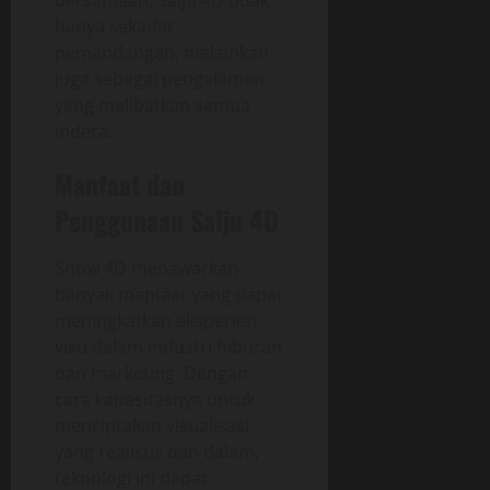
bersamaan, Salju 4D tidak
hanya sekadar
pemandangan, melainkan
juga sebagai pengalaman
yang melibatkan semua
indera.
Manfaat dan
Penggunaan Salju 4D
Snow 4D menawarkan
banyak manfaat yang dapat
meningkatkan eksperien
visu dalam industri hiburan
dan marketing. Dengan
cara kapasitasnya untuk
menciptakan visualisasi
yang realistis dan dalam,
teknologi ini dapat