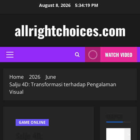
Skip
August 8, 2026
5:34:19 PM
to
content
allrightchoices.com
WATCH VIDEO
Primary
Menu
Home
2026
June
Salju 4D: Transformasi terhadap Pengalaman
Visual
SEARCH
GAME ONLINE
Salju 4D:
Search