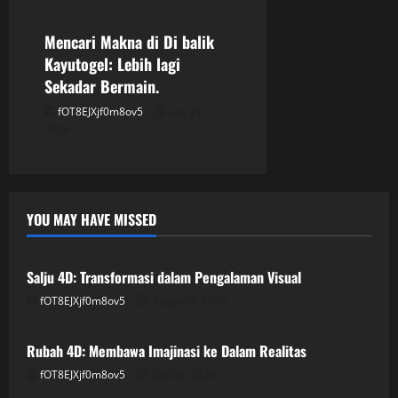
o
Mencari Makna di Di balik
n
Kayutogel: Lebih lagi
Sekadar Bermain.
fOT8EJXjf0m8ov5
July 21,
2026
YOU MAY HAVE MISSED
GAME ONLINE
Salju 4D: Transformasi dalam Pengalaman Visual
fOT8EJXjf0m8ov5
August 1, 2026
GAME ONLINE
Rubah 4D: Membawa Imajinasi ke Dalam Realitas
fOT8EJXjf0m8ov5
July 26, 2026
GAME ONLINE