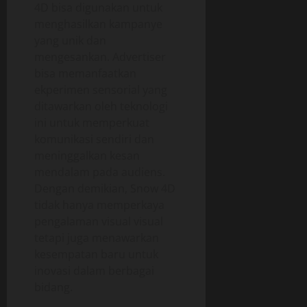
4D bisa digunakan untuk
menghasilkan kampanye
yang unik dan
mengesankan. Advertiser
bisa memanfaatkan
ekperimen sensorial yang
ditawarkan oleh teknologi
ini untuk memperkuat
komunikasi sendiri dan
meninggalkan kesan
mendalam pada audiens.
Dengan demikian, Snow 4D
tidak hanya memperkaya
pengalaman visual visual
tetapi juga menawarkan
kesempatan baru untuk
inovasi dalam berbagai
bidang.