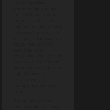
mengintegrasikan
komponen tiga dimensi
dan efek khusus, metode
pembelajaran bisa jadi
lebih menarik dan menarik
bagi siswa. Contohnya, di
kelas geografi atau sains,
penggunaan Snow 4D
dapat membantu
menguraikan konsep snow
formation dan perubahan
iklim dengan metode yang
lebih dinamis dan
interaktif, yang
meningkatkan pengertian
murid.
Di samping itu, dalam
industri periklanan, Snow