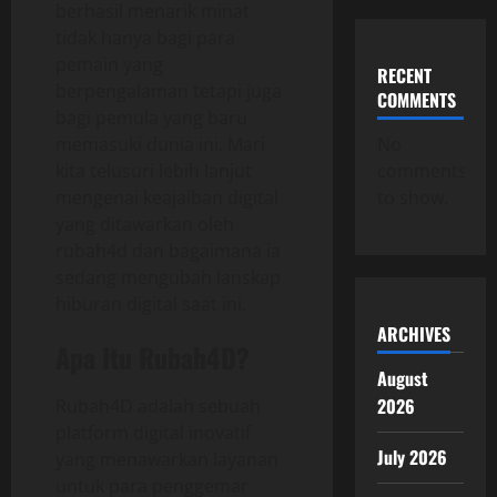
berhasil menarik minat
tidak hanya bagi para
pemain yang
RECENT
berpengalaman tetapi juga
COMMENTS
bagi pemula yang baru
memasuki dunia ini. Mari
No
kita telusuri lebih lanjut
comments
mengenai keajaiban digital
to show.
yang ditawarkan oleh
rubah4d dan bagaimana ia
sedang mengubah lanskap
hiburan digital saat ini.
ARCHIVES
Apa Itu Rubah4D?
August
2026
Rubah4D adalah sebuah
platform digital inovatif
July 2026
yang menawarkan layanan
untuk para penggemar