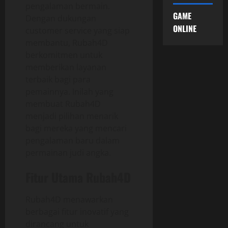
pengalaman bermain.
GAME
Dengan dukungan
ONLINE
customer service yang siap
membantu, Rubah4D
berkomitmen untuk
memberikan layanan
terbaik bagi para
pemainnya. Inilah yang
membuat Rubah4D
menjadi pilihan menarik
bagi mereka yang mencari
pengalaman baru dalam
permainan judi angka.
Fitur Utama Rubah4D
Rubah4D menawarkan
berbagai fitur inovatif yang
dirancang untuk