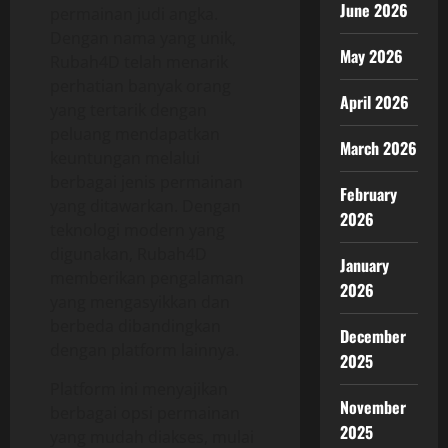
June 2026
permainan judi angka.
Dengan nama yang unik,
May 2026
Rubah4D telah menarik
perhatian banyak orang
April 2026
yang tertarik dengan
peluang mendapatkan
March 2026
keuntungan melalui
berbagai jenis permainan
February
yang ditawarkan. Dengan
2026
teknologi modern yang
digunakan, Rubah4D
January
memberikan pengalaman
2026
yang mengasyikkan dan
berbeda dibandingkan
December
dengan platform lainnya.
2025
Platform ini menyajikan
November
berbagai opsi permainan
2025
yang mudah diakses, mulai