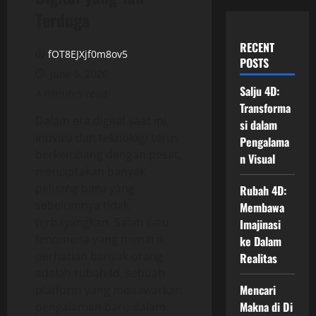
Terduga
RECENT
fOT8EJXjf0m8ov5
POSTS
June 5, 2026
Salju 4D:
4 minutes read
Transforma
Dalam era digital saat ini,
si dalam
inovasi dan teknologi terus
Pengalama
berkembang dengan pesat,
n Visual
menciptakan banyak
peluang baru yang
Rubah 4D:
sebelumnya tidak
Membawa
terbayangkan. Salah satu
Imajinasi
fenomena yang menarik
ke Dalam
perhatian banyak orang
Realitas
adalah rubah4d, sebuah
Mencari
platform yang menawarkan
Makna di Di
pengalaman baru dalam