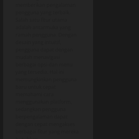
memberikan pengalaman
pengguna yang terbaik.
Salah satu fitur utama
adalah antarmuka yang
ramah pengguna. Dengan
desain yang intuitif,
pengguna dapat dengan
mudah menavigasi
berbagai opsi dan menu
yang tersedia. Hal ini
memungkinkan pengguna
baru untuk cepat
memahami cara
menggunakan platform,
sedangkan pengguna
berpengalaman dapat
dengan cepat mengakses
berbagai fitur yang mereka