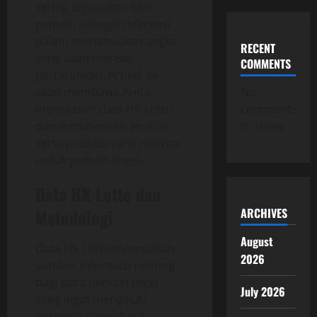
sering digunakan oleh
pemain sebagai referensi
dalam merumuskan angka
RECENT
yang akan mereka
COMMENTS
pertaruhkan. Artikel ini
akan membawa Anda
No
menelusuri data HK Lotto
comments
dan memberikan analisis
to show.
serta prediksi yang relevan
untuk pemain togel.
Data HK Lotto dan
Metodologi
ARCHIVES
August
Data HK Lotto merupakan
2026
sumber informasi penting
bagi para pemain togel
July 2026
yang ingin mengikuti
perkembangan hasil