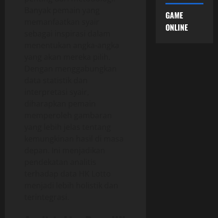
Banyak pemain yang
GAME
memanfaatkan syair
ONLINE
sebagai inspirasi dalam
menentukan angka-angka
yang akan mereka pilih.
Dengan menggabungkan
data statistik dan
interpretasi syair,
diharapkan pemain
memperoleh gambaran
yang lebih jelas tentang
kemungkinan hasil di masa
depan. Ini menjadikan
pendekatan analitis
terhadap data HK Lotto
menjadi lebih holistik dan
terintegrasi.