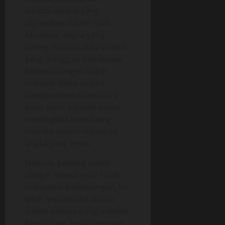
simbol-simbol yang
digunakan dalam syair.
Misalnya, angka yang
sering muncul atau simbol
yang dianggap membawa
keberuntungan dapat
menjadi fokus utama.
Dengan memahami cara
kerja syair, pemain dapat
meningkatkan peluang
mereka dalam menebak
angka yang tepat.
Namun, penting untuk
diingat bahwa syair tidak
menjamin kemenangan. Ini
lebih kepada alat bantu
dalam proses pengambilan
keputusan. Setiap pemain