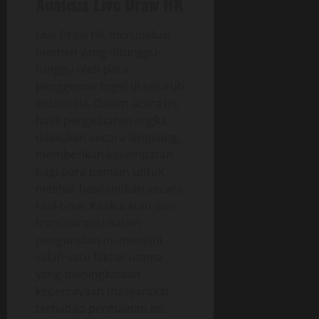
Analisis Live Draw HK
Live Draw HK merupakan
momen yang ditunggu-
tunggu oleh para
penggemar togel di seluruh
Indonesia. Dalam acara ini,
hasil pengeluaran angka
dilakukan secara langsung,
memberikan kesempatan
bagi para pemain untuk
melihat hasil undian secara
real-time. Keakuratan dan
transparansi dalam
pengundian ini menjadi
salah satu faktor utama
yang meningkatkan
kepercayaan masyarakat
terhadap permainan ini.