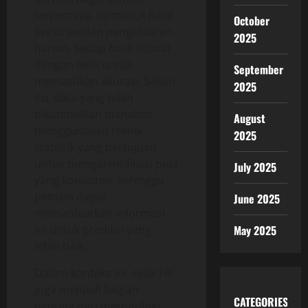
terpercaya, termasuk hasil
October
live draw dan pengeluaran
2025
harian. Setiap hasil dicatat
dengan teliti untuk
September
memastikan akurasi. Selain
2025
itu, data yang telah
dikumpulkan dianalisis
August
menggunakan teknik
2025
statistik yang bertujuan
untuk mengidentifikasi pola
July 2025
yang konsisten, sehingga
pemain dapat
June 2025
memanfaatkan informasi
ini untuk prediksi yang
May 2025
lebih baik.
Dalam konteks ini, syair HK
juga menjadi bagian
CATEGORIES
penting dari metodologi.