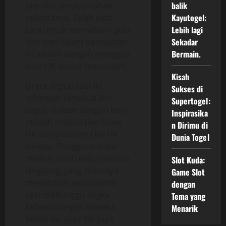
balik
prediksi untuk taruhan
Kayutogel:
selanjutnya. Salah satu
Lebih lagi
cara untuk memahami pola
Sekadar
dan tren dalam permainan
Bermain.
ini adalah dengan menggali
data HK secara mendalam.
Kisah
Di era digital saat ini,
Sukses di
informasi tersebut kini
Supertogel:
dapat diakses dengan lebih
Inspirasika
mudah melalui Live Draw
n Dirimu di
HK dan platform Live HK
Dunia Togel
lainnya. Pengguna dapat
melihat hasil undian secara
Slot Kuda:
langsung, yang tentunya
Game Slot
menambah antusiasme
dengan
saat menunggu angka
Tema yang
keberuntungan mereka.
Menarik
Selain itu, syair HK juga