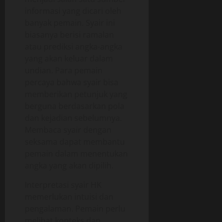
informasi yang dicari oleh
banyak pemain. Syair ini
biasanya berisi ramalan
atau prediksi angka-angka
yang akan keluar dalam
undian. Para pemain
percaya bahwa syair bisa
memberikan petunjuk yang
berguna berdasarkan pola
dan kejadian sebelumnya.
Membaca syair dengan
seksama dapat membantu
pemain dalam menentukan
angka yang akan dipilih.
Interpretasi syair HK
memerlukan intuisi dan
pengalaman. Pemain perlu
melihat konteks dan