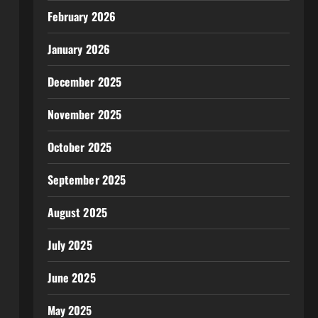
February 2026
January 2026
December 2025
November 2025
October 2025
September 2025
August 2025
July 2025
June 2025
May 2025