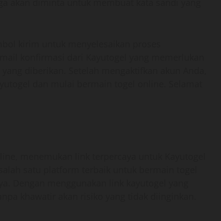
 juga akan diminta untuk membuat kata sandi yang
ombol kirim untuk menyelesaikan proses
ail konfirmasi dari Kayutogel yang memerlukan
 yang diberikan. Setelah mengaktifkan akun Anda,
yutogel dan mulai bermain togel online. Selamat
line, menemukan link terpercaya untuk Kayutogel
salah satu platform terbaik untuk bermain togel
a. Dengan menggunakan link kayutogel yang
pa khawatir akan risiko yang tidak diinginkan.