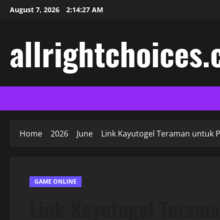
Skip
August 7, 2026
2:14:28 AM
to
content
allrightchoices
Home
2026
June
Link Kayutogel Teraman untuk 
GAME ONLINE
Link Kayutogel Terama