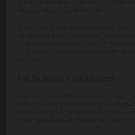
untuk verifikasi akun Anda. Selain itu, Anda
kuat agar akun Anda lebih aman.
Setelah mengisi formulir pendaftaran, klik t
pendaftaran. Anda mungkin akan menerima em
Anda untuk mengaktifkan akun melalui tautan
Anda sudah siap untuk melakukan login ke Ka
bermain!
Link Terpercaya untuk Kayutogel
Bagi Anda yang menyukai permainan togel on
sangatlah penting. Kayutogel dikenal sebagai 
karena keamanannya dan kemudahan aksesny
resmi, Anda dapat bermain dengan nyaman tan