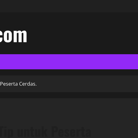
.com
 Peserta Cerdas.
Tip untuk Peserta