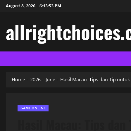
Skip
August 8, 2026
6:13:54 PM
to
content
allrightchoices
Home
2026
June
Hasil Macau: Tips dan Tip untuk
GAME ONLINE
Hasil Macau: Tips dan 