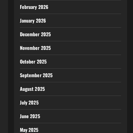
February 2026
January 2026
December 2025
November 2025
October 2025
September 2025
August 2025
July 2025
June 2025
May 2025