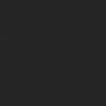
osts
E
GAME ONLINE