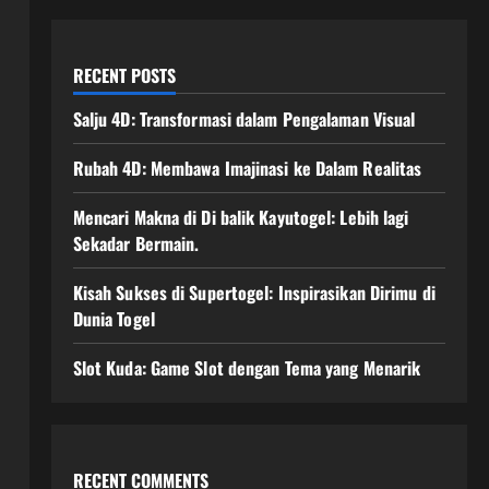
RECENT POSTS
Salju 4D: Transformasi dalam Pengalaman Visual
Rubah 4D: Membawa Imajinasi ke Dalam Realitas
Mencari Makna di Di balik Kayutogel: Lebih lagi
Sekadar Bermain.
Kisah Sukses di Supertogel: Inspirasikan Dirimu di
Dunia Togel
Slot Kuda: Game Slot dengan Tema yang Menarik
RECENT COMMENTS