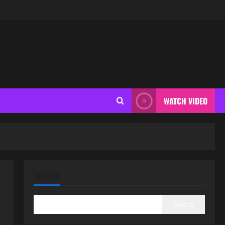
WATCH VIDEO
SEARCH
Search