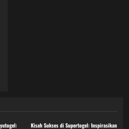
GAME ONLINE
yutogel:
Kisah Sukses di Supertogel: Inspirasikan