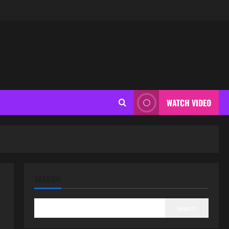
WATCH VIDEO
SEARCH
Search