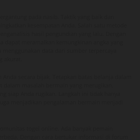
rgantung pada nasib. Taktik yang baik dan
ngkatkan kesempatan Anda. Salah satu metode
enganalisis hasil pengundian yang lalu. Dengan
nda dapat meramalkan kemungkinan angka yang
agu menggunakan data dari sumber terpercaya
g akurat.
n Anda secara bijak. Tetapkan batas belanja dalam
sat dalam masalah bermain yang merugikan.
g siap Anda rugikan. Langkah ini tidak hanya
i juga menjadikan pengalaman bermain menjadi
komunitas togel online. Ada banyak pemain
rbeda. Dengan cara bertukar informasi di forum