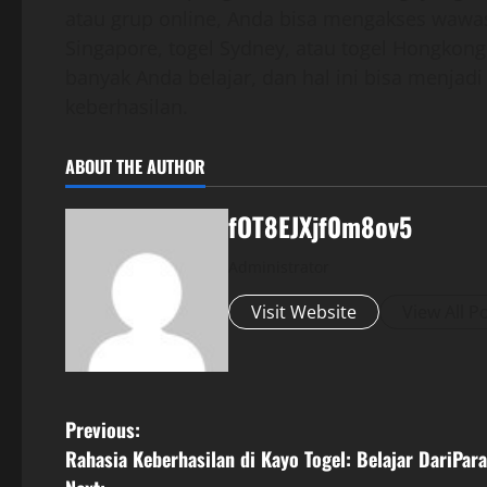
atau grup online, Anda bisa mengakses wawas
Singapore, togel Sydney, atau togel Hongkong
banyak Anda belajar, dan hal ini bisa menjad
keberhasilan.
ABOUT THE AUTHOR
fOT8EJXjf0m8ov5
Administrator
Visit Website
View All P
P
Previous:
Rahasia Keberhasilan di Kayo Togel: Belajar DariPar
o