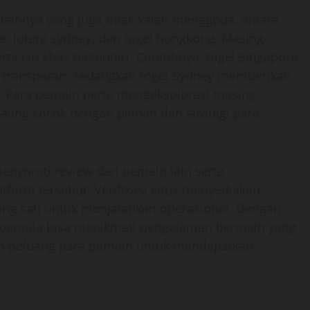
 lainnya yang juga tidak kalah menggoda, antara
re, lotere sydney, dan togel hongkong. Masing-
a ciri khas tersendiri. Contohnya, togel Singapore
 transparan, sedangkan togel Sydney memberikan
. Para pemain perlu mengeksplorasi masing-
ing cocok dengan pilihan dan strategi para
enyoroti review dari pemain lain serta
tform tersebut. Verifikasi situs menyediakan
 yang sah untuk menjalankan operasional. Dengan
n pemula bisa menikmati pengalaman bermain yang
n peluang para pemain untuk mendapatkan