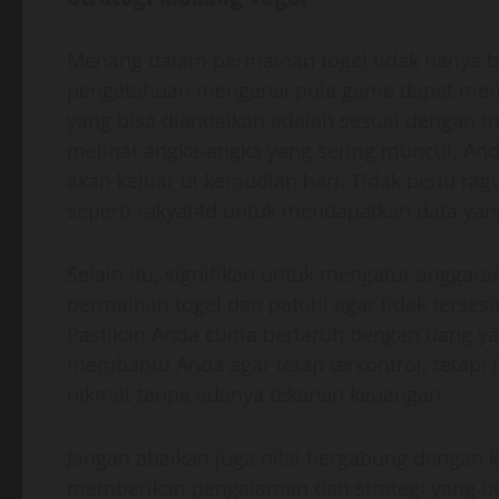
Menang dalam permainan togel tidak hanya be
pengetahuan mengenai pola game dapat meni
yang bisa diandalkan adalah sesuai dengan m
melihat angka-angka yang sering muncul, A
akan keluar di kemudian hari. Tidak perlu r
seperti rakyat4d untuk mendapatkan data yan
Selain itu, signifikan untuk mengatur anggara
permainan togel dan patuhi agar tidak terse
Pastikan Anda cuma bertaruh dengan uang yan
membantu Anda agar tetap terkontrol, tetap
nikmat tanpa adanya tekanan keuangan.
Jangan abaikan juga nilai bergabung dengan 
memberikan pengalaman dan strategi yang be