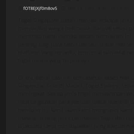
fOT8EJXjf0m8ov5
May 19, 2026
4 minutes read
Togel Singapore sudah menjadi sebagai jenis 
masyarakat warga Indonesia. Banyak sekali par
mencoba nasib mereka dalam permainan ini. T
penting bagi para calon pemain untuk memah
platform yang tersedia, termasuk rakyat4d yan
togel online yang terpercaya.
Di era digital saat ini, kemudahan akses menu
Singapura, Toto di Macau, Togel Sydney, sert
meningkat. Setiap jenis togel menawarkan ke
memungkinkan para pemain untuk memilih be
panduan ini, kami akan kami mengupas kami
masing-masing jenis permainan togel dan ti
bijaksana serta mendapatkan pengalaman m