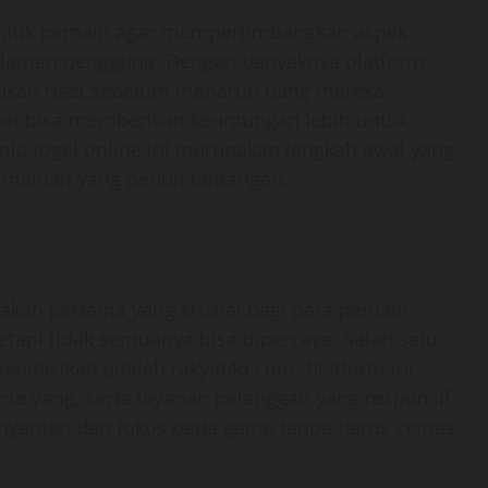
 untuk pemain agar mempertimbangkan aspek
engalaman pengguna. Dengan banyaknya platform
kukan riset sebelum menaruh uang mereka.
at bisa memberikan keuntungan lebih untuk
nia togel online ini merupakan langkah awal yang
permainan yang penuh tantangan.
dakan pertama yang krusial bagi para pemain
etapi tidak semuanya bisa dipercaya. Salah satu
omendasikan adalah rakyat4d.com. Platform ini
me yang, serta layanan pelanggan yang responsif.
a nyaman dan fokus pada game tanpa harus cemas