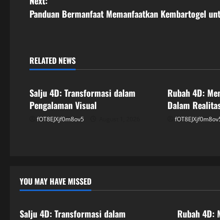
Next:
s
Panduan Bermanfaat Memanfaatkan Kembartogel un
t
n
RELATED NEWS
GAME ONLINE
GAME ONLIN
a
Salju 4D: Transformasi dalam
Rubah 4D: Mem
v
Pengalaman Visual
Dalam Realita
i
fOT8EJXjf0m8ov5
August 1, 2026
fOT8EJXjf0m8ov
g
a
t
YOU MAY HAVE MISSED
GAME ONLINE
GAME ON
i
Salju 4D: Transformasi dalam
Rubah 4D: 