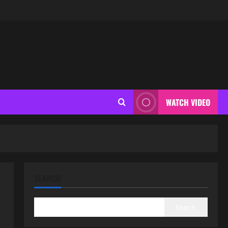
WATCH VIDEO
SEARCH
Search