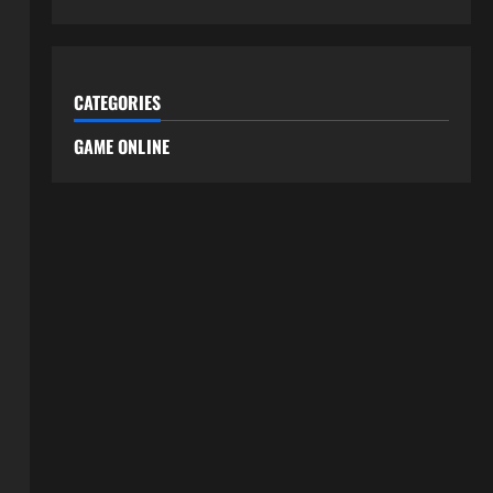
CATEGORIES
GAME ONLINE