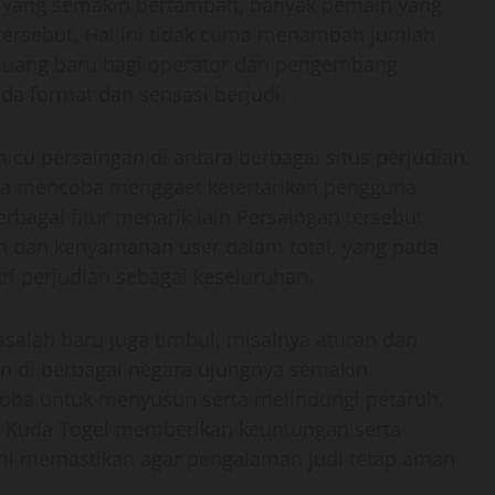
ya yang semakin bertambah, banyak pemain yang
 tersebut. Hal ini tidak cuma menambah jumlah
luang baru bagi operator dan pengembang
a format dan sensasi berjudi.
icu persaingan di antara berbagai situs perjudian.
a mencoba menggaet ketertarikan pengguna
bagai fitur menarik lain Persaingan tersebut
 dan kenyamanan user dalam total, yang pada
ri perjudian sebagai keseluruhan.
alah baru juga timbul, misalnya aturan dan
an di berbagai negara ujungnya semakin
oba untuk menyusun serta melindungi petaruh.
 Kuda Togel memberikan keuntungan serta
i memastikan agar pengalaman judi tetap aman