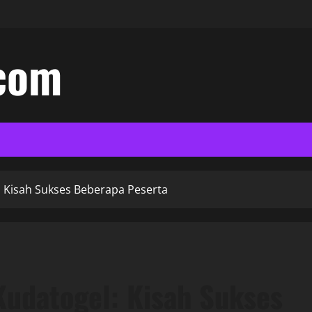
.com
 Kisah Sukses Beberapa Peserta
udatogel: Kisah Sukses