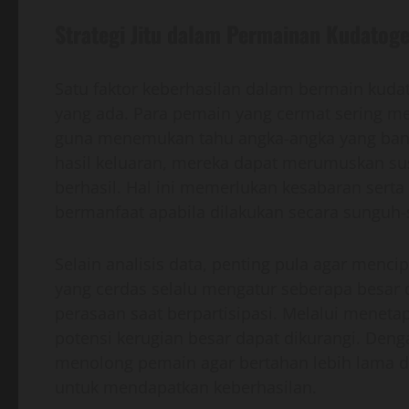
Strategi Jitu dalam Permainan Kudatoge
Satu faktor keberhasilan dalam bermain kuda
yang ada. Para pemain yang cermat sering me
guna menemukan tahu angka-angka yang bany
hasil keluaran, mereka dapat merumuskan su
berhasil. Hal ini memerlukan kesabaran serta k
bermanfaat apabila dilakukan secara sunguh
Selain analisis data, penting pula agar men
yang cerdas selalu mengatur seberapa besar 
perasaan saat berpartisipasi. Melalui menetap
potensi kerugian besar dapat dikurangi. Deng
menolong pemain agar bertahan lebih lama 
untuk mendapatkan keberhasilan.