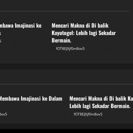
E
GAME ONLINE
bawa Imajinasi ke
Mencari Makna di Di balik
s
Kayutogel: Lebih lagi Sekadar
Bermain.
5
July 26, 2026
fOT8EJXjf0m8ov5
July 21, 2026
LINE
GAME ONLINE
Membawa Imajinasi ke Dalam
Mencari Makna di Di balik Ka
Lebih lagi Sekadar Bermain.
8ov5
July 26, 2026
fOT8EJXjf0m8ov5
July 21, 2026