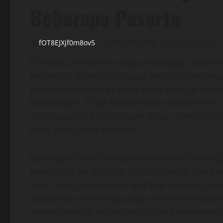
Beberapa Peserta
fOT8EJXjf0m8ov5
May 16, 2026
4 minutes read
Di dunia permainan angka, kudatogel sudah me
Indonesia. Dengan berbagai keunggulan yang
perhatian mereka ke kuda togel sebagai sumb
keuntungan. Tidak sedikit kisah sukses bermu
mendapatkan kemenangan besar, menjadikan
yang layak untuk dibahas.
Kudatogel bukan hanya menawarkan peluan
komunitas yang saling diskusi strategi dan pe
telah menggugah semangat bagi mereka yang 
perjalanan pemenang yang pernah merasakan
mereka meraih keberhasilan pada permainan 