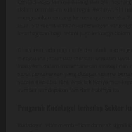
Cerita sukses lainnya datang dari Siti, seor
dalam permainan kuda togel. Awalnya, Siti h
mengisahkan tentang kemenangan mereka. Na
teliti, Siti mendapatkan kemenangan yang s
kebahagiaan bagi, tetapi juga keluarga dala
Di sisi lain, ada juga cerita dari Andi, seor
mengalami jenuh dan mencari kegiatan baru.
keasyikan dalam merencanakan strategi dan 
serta pemahaman yang didapat selama berta
secara tiba-tiba. Kini, Andi tak hanya menik
sumber pendapatan lain dari hobinya itu.
Pengaruh Kudatogel terhadap Sektor Ju
Kudatogel telah memberikan dampak signifika