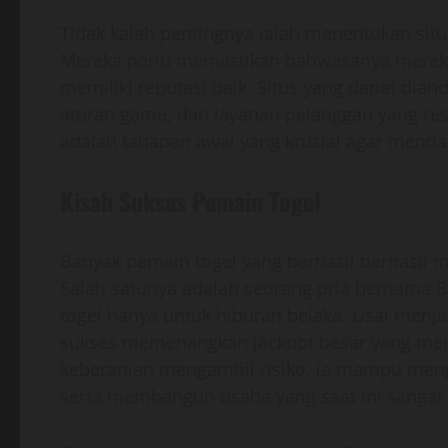
Tidak kalah pentingnya ialah menentukan sit
Mereka perlu memastikan bahwasanya mereka 
memiliki reputasi baik. Situs yang dapat dia
aturan game, dan layanan pelanggan yang resp
adalah tahapan awal yang krusial agar menda
Kisah Sukses Pemain Togel
Banyak pemain togel yang berhasil berhasil
Salah satunya adalah seorang pria bernama 
togel hanya untuk hiburan belaka. Usai menja
sukses memenangkan jackpot besar yang me
keberanian mengambil risiko, ia mampu men
serta membangun usaha yang saat ini sangat 