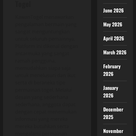
Togel
June 2026
KawanTogel menawarkan
May 2026
pengalaman bermain yang
sangat menguntungkan
April 2026
untuk seluruh pemainnya.
Platform ini dikenal dengan
March 2026
antarmuka yang sangat
ramah pengguna,
February
memudahkan siapa saja
2026
untuk menelusuri dan ikut
serta di beraneka tipe
January
permainan togel. Melalui
2026
desain yang sederhana
sederhana, anggota dapat
December
dengan cepat menemukan
2025
informasi yang mereka
mereka butuhkan serta
November
mengalami permainan