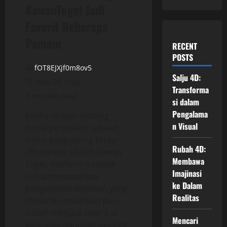
KawanTogel Jadi
Favorit Beberapa
Pemain
RECENT
POSTS
fOT8EJXjf0m8ov5
Salju 4D:
May 24, 2026
Transforma
3 minutes read
si dalam
Pengalama
Ketika diskusi tentang
n Visual
dunia perjudian, sebuah
nama yang sering kerap
Rubah 4D:
dihadirkan adalah Kawan
Membawa
Togel. Platform ini tidak
Imajinasi
cuma menawarkan
ke Dalam
pengalaman bermain yang
Realitas
menarik, melainkan pun
sudah menjadi favorit di
Mencari
kalangan sejumlah pecinta