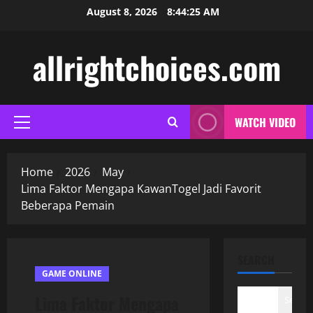
Skip
August 8, 2026
8:44:25 AM
to
content
allrightchoices.com
WATCH VIDEO
Primary
Menu
Home
2026
May
Lima Faktor Mengapa KawanTogel Jadi Favorit
Beberapa Pemain
SEARCH
GAME ONLINE
Lima Faktor Mengapa
Search