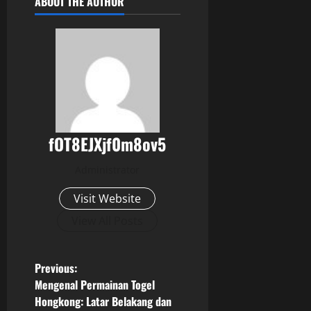
ABOUT THE AUTHOR
fOT8EJXjf0m8ov5
Administrator
Visit Website
View All Posts
P
Previous:
Mengenal Permainan Togel
o
Hongkong: Latar Belakang dan