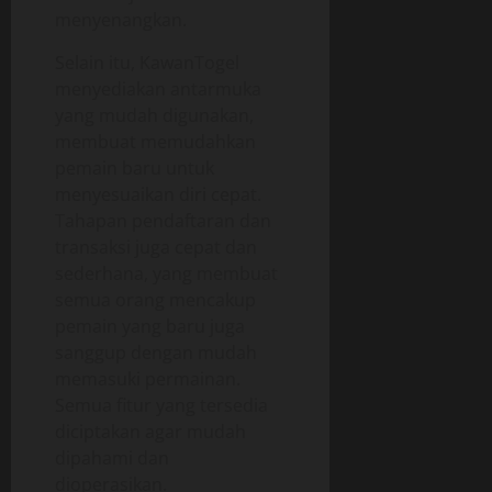
menyenangkan.
Selain itu, KawanTogel
menyediakan antarmuka
yang mudah digunakan,
membuat memudahkan
pemain baru untuk
menyesuaikan diri cepat.
Tahapan pendaftaran dan
transaksi juga cepat dan
sederhana, yang membuat
semua orang mencakup
pemain yang baru juga
sanggup dengan mudah
memasuki permainan.
Semua fitur yang tersedia
diciptakan agar mudah
dipahami dan
dioperasikan.