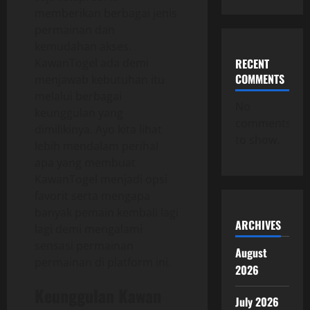
memberikan berbagai jenis
permainan dan
kemudahan akses.
KawanTogel ada demi
RECENT
COMMENTS
menjawab kebutuhan itu
melalui berbagai
No
keunggulan yang
comments
dimilikinya. Ayo kita lihat
to show.
lebih mendalam perihal
apa yang membuat
KawanTogel menjadi opsi
favorit serta mengapa
banyak pemain kembali lagi
ARCHIVES
lagi demi mengalami
sensasi permainan
August
permainan di platform ini.
2026
Keunggulan Kawan
July 2026