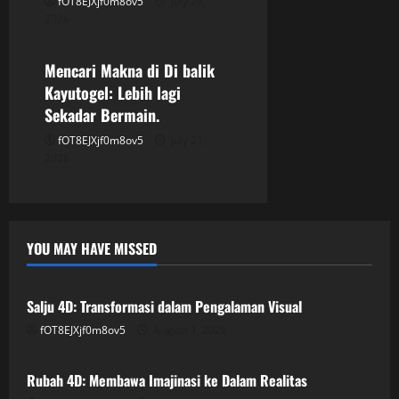
o
fOT8EJXjf0m8ov5
July 26,
2026
GAME ONLINE
n
Mencari Makna di Di balik
Kayutogel: Lebih lagi
Sekadar Bermain.
fOT8EJXjf0m8ov5
July 21,
2026
YOU MAY HAVE MISSED
GAME ONLINE
Salju 4D: Transformasi dalam Pengalaman Visual
fOT8EJXjf0m8ov5
August 1, 2026
GAME ONLINE
Rubah 4D: Membawa Imajinasi ke Dalam Realitas