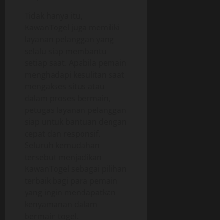
Tidak hanya itu,
KawanTogel juga memiliki
layanan pelanggan yang
selalu siap membantu
setiap saat. Apabila pemain
menghadapi kesulitan saat
mengakses situs atau
dalam proses bermain,
petugas layanan pelanggan
siap untuk bantuan dengan
cepat dan responsif.
Seluruh kemudahan
tersebut menjadikan
KawanTogel sebagai pilihan
terbaik bagi para pemain
yang ingin mendapatkan
kenyamanan dalam
bermain togel.