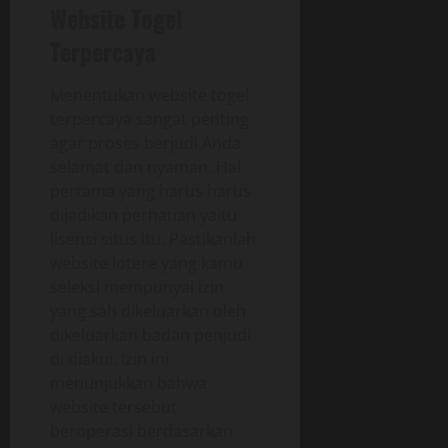
Website Togel
Terpercaya
Menentukan website togel
terpercaya sangat penting
agar proses berjudi Anda
selamat dan nyaman. Hal
pertama yang harus harus
dijadikan perhatian yaitu
lisensi situs itu. Pastikanlah
website lotere yang kamu
seleksi mempunyai izin
yang sah dikeluarkan oleh
dikeluarkan badan penjudi
di diakui. Izin ini
menunjukkan bahwa
website tersebut
beroperasi berdasarkan