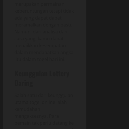
merupakan permainan
keberuntungan tetapi tidak
ada yang dapat dapat
meramalkan dengan pasti.
Namun, dari analisa dan
cara yang, kamu dapat
menaikkan kesempatan
dalam mendapatkan angka
jitu dalam togel hari ini.
Keunggulan Lottery
Daring
Salah satu dari keunggulan
utama togel online ialah
kemudahan
mengaksesnya. Para
pemain tak perlu datang ke