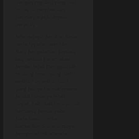
dengan regulasi yang saat
ini serta memberikan
jaminan untuk semua
petaruh.
Selanjutnya, periksa ulasan
serta reputasi website.
Baca pengalaman pemain
lain melalui forum atau
media untuk menggali ide
tentang servis yang oleh
website tersebut. Situs
yang punya banyak review
positif biasanya lebih
dapat. Tak usah ragu untuk
bertanya menanyakan
pada kawan serta
komunitas di dunia maya
mengenai rekomendasi