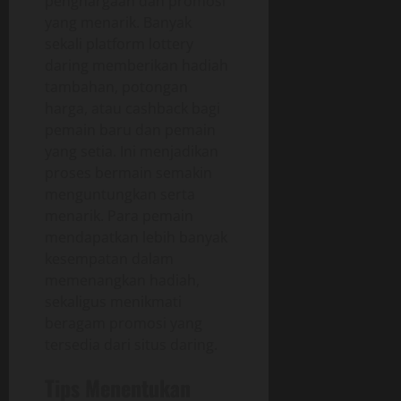
penghargaan dan promosi
yang menarik. Banyak
sekali platform lottery
daring memberikan hadiah
tambahan, potongan
harga, atau cashback bagi
pemain baru dan pemain
yang setia. Ini menjadikan
proses bermain semakin
menguntungkan serta
menarik. Para pemain
mendapatkan lebih banyak
kesempatan dalam
memenangkan hadiah,
sekaligus menikmati
beragam promosi yang
tersedia dari situs daring.
Tips Menentukan